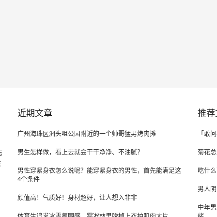
近期文章
推荐
广州海珠区洲头咀公园附近的一个帅哥猛男烤肉摊
「敢问
男生怎样做，看上去就会干干净净、不油腻？
菊花总
志
搭
男性穿紧身衣怎么说呢？能穿紧身衣的男性，首先能满足这
吃什么
4个条件
男人阴
颜值高！气质好！身材超好，让人想入非非
中年男
体育生追求冰雪氛围感，雾凇林里脱掉上衣拍肌肉大片
绪