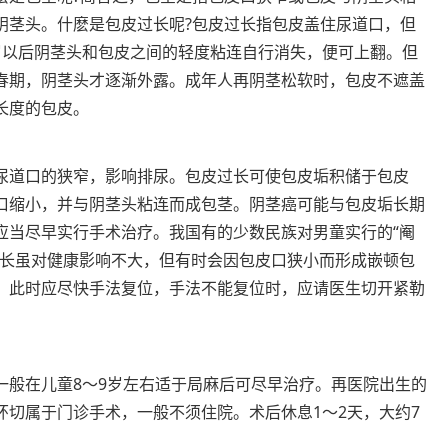
阴茎头。什麽是包皮过长呢?包皮过长指包皮盖住尿道口，但
岁以后阴茎头和包皮之间的轻度粘连自行消失，便可上翻。但
春期，阴茎头才逐渐外露。成年人再阴茎松软时，包皮不遮盖
长度的包皮。
尿道口的狭窄，影响排尿。包皮过长可使包皮垢积储于包皮
口缩小，并与阴茎头粘连而成包茎。阴茎癌可能与包皮垢长期
应当尽早实行手术治疗。我国有的少数民族对男童实行的“阉
过长虽对健康影响不大，但有时会因包皮口狭小而形成嵌顿包
。此时应尽快手法复位，手法不能复位时，应请医生切开紧勒
一般在儿童8～9岁左右适于局麻后可尽早治疗。再医院出生的
环切属于门诊手术，一般不须住院。术后休息1～2天，大约7