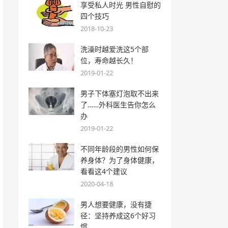
享受私人时光 男性自慰的
四个技巧
2018-10-23
洗澡时越爱洗这5个部
位，寿命越长久！
2019-01-22
男子下体塞灯泡取不出来
了……外科医生告你怎么
办
2019-01-22
不同年龄段的男性如何保
养身体？为了身体健康，
看看这4个建议
2020-04-18
男人想要健康，没有捷
径：坚持养成这6个好习
惯