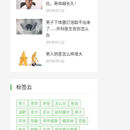
位，寿命越长久！
2019-01-22
男子下体塞灯泡取不出来
了……外科医生告你怎么
办
2019-01-22
男人阴茎怎么样增大
2018-05-02
标签云
男人
男性
阴茎
怎么办
脱发
减肥
变大
变长
前列腺炎
精子
早泄
阳痿
男性健康
糖尿病
变粗
增大
舒服
韭菜
提高精子质量