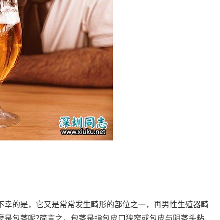
不幸的是，它又是常常发生畸形的部位之一，再男性生殖器畸
麽是包茎呢?简言之，包茎是指包皮口狭窄或包皮与阴茎头粘