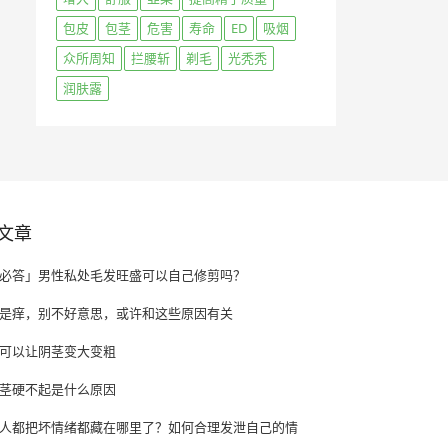
包皮
包茎
危害
寿命
ED
吸烟
众所周知
拦腰斩
剃毛
光秃秃
润肤露
文章
必答」男性私处毛发旺盛可以自己修剪吗？
是痒，别不好意思，或许和这些原因有关
可以让阴茎变大变粗
茎硬不起是什么原因
人都把坏情绪都藏在哪里了？如何合理发泄自己的情