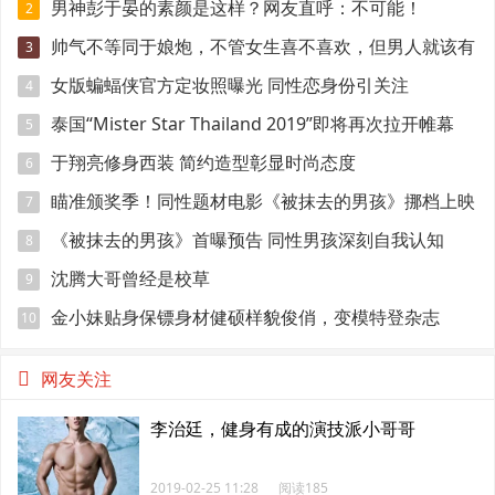
男神彭于晏的素颜是这样？网友直呼：不可能！
2
帅气不等同于娘炮，不管女生喜不喜欢，但男人就该有
3
点肌肉
女版蝙蝠侠官方定妆照曝光 同性恋身份引关注
4
泰国“Mister Star Thailand 2019”即将再次拉开帷幕
5
于翔亮修身西装 简约造型彰显时尚态度
6
瞄准颁奖季！同性题材电影《被抹去的男孩》挪档上映
7
《被抹去的男孩》首曝预告 同性男孩深刻自我认知
8
沈腾大哥曾经是校草
9
金小妹贴身保镖身材健硕样貌俊俏，变模特登杂志
10
网友关注
李治廷，健身有成的演技派小哥哥
2019-02-25 11:28
阅读185