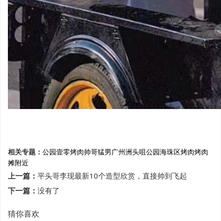
相关专题：
公园
壹零烤肉
帅哥猛男
广州
洲头咀公园
海珠区
烤肉
烤肉
摊
附近
上一篇：
平头哥李现最新10个造型欣赏，直接帅到飞起
下一篇：
没有了
猜你喜欢