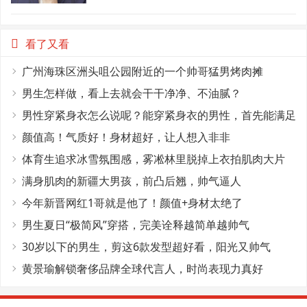
看了又看
广州海珠区洲头咀公园附近的一个帅哥猛男烤肉摊
男生怎样做，看上去就会干干净净、不油腻？
男性穿紧身衣怎么说呢？能穿紧身衣的男性，首先能满足
这4个条件
颜值高！气质好！身材超好，让人想入非非
体育生追求冰雪氛围感，雾凇林里脱掉上衣拍肌肉大片
满身肌肉的新疆大男孩，前凸后翘，帅气逼人
今年新晋网红1哥就是他了！颜值+身材太绝了
男生夏日“极简风”穿搭，完美诠释越简单越帅气
30岁以下的男生，剪这6款发型超好看，阳光又帅气
黄景瑜解锁奢侈品牌全球代言人，时尚表现力真好