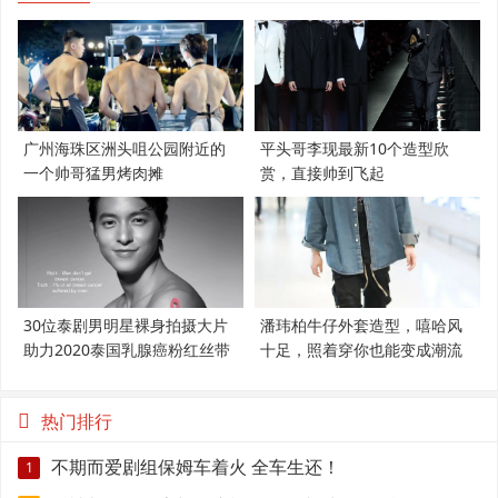
广州海珠区洲头咀公园附近的
平头哥李现最新10个造型欣
一个帅哥猛男烤肉摊
赏，直接帅到飞起
30位泰剧男明星裸身拍摄大片
潘玮柏牛仔外套造型，嘻哈风
助力2020泰国乳腺癌粉红丝带
十足，照着穿你也能变成潮流
范
热门排行
不期而爱剧组保姆车着火 全车生还！
1