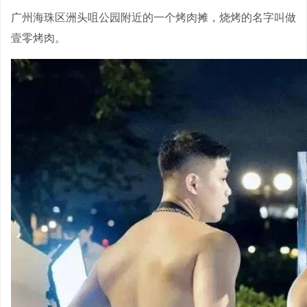
广州海珠区洲头咀公园附近的一个烤肉摊，烧烤的名字叫做
壹零烤肉。