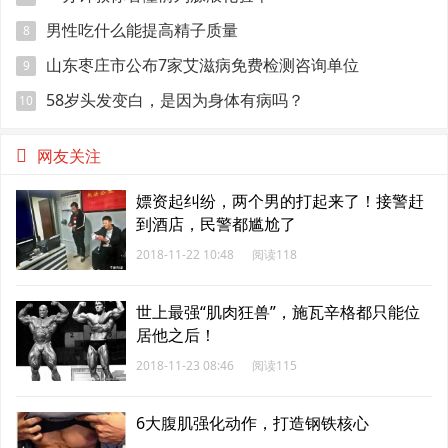
男性吃什么能提高精子质量
8
山东枣庄市公布7家艾滋病免费检测咨询单位
9
58岁头发变白，是因为身体有病吗？
10
网友关注
嫖资起纠纷，两个男的打起来了！接警赶
到酒店，民警都尴尬了
2018-11-22 10:48
阅读118
世上最强“肌肉狂兽”，施瓦辛格都只能位
居他之后！
2018-11-23 08:46
阅读115
6大腹肌强化动作，打造钢铁核心