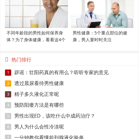
不同年龄段的男性如何保养身
男性健康：5个重点部位的健
体？为了身体健康，看看这4个
康，男人要时时关注
建议
热门排行
辟谣：壮阳药真的有用么？听听专家的意见
1
透过晨尿看待男性健康
2
精子多久液化正常呢
3
预防阳痿方法是有哪些
4
男性出现ED，该吃什么中成药治疗？
5
男人为什么会性冷淡呢
6
一分钟教你看懂前列腺液化验单
7