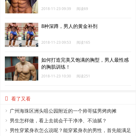
2018-11-23 09:39
阅读69
8种深蹲，男人的黄金补剂
2018-11-23 09:53
阅读165
如何打造完美又饱满的胸型，男人最性感
的胸肌训练！
2018-11-23 10:30
阅读251
看了又看
广州海珠区洲头咀公园附近的一个帅哥猛男烤肉摊
男生怎样做，看上去就会干干净净、不油腻？
男性穿紧身衣怎么说呢？能穿紧身衣的男性，首先能满足