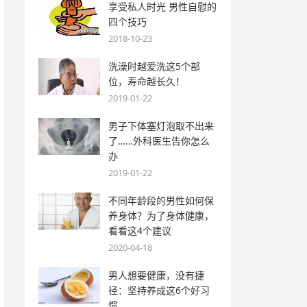
享受私人时光 男性自慰的
四个技巧
2018-10-23
洗澡时越爱洗这5个部
位，寿命越长久！
2019-01-22
男子下体塞灯泡取不出来
了……外科医生告你怎么
办
2019-01-22
不同年龄段的男性如何保
养身体？为了身体健康，
看看这4个建议
2020-04-18
男人想要健康，没有捷
径：坚持养成这6个好习
惯