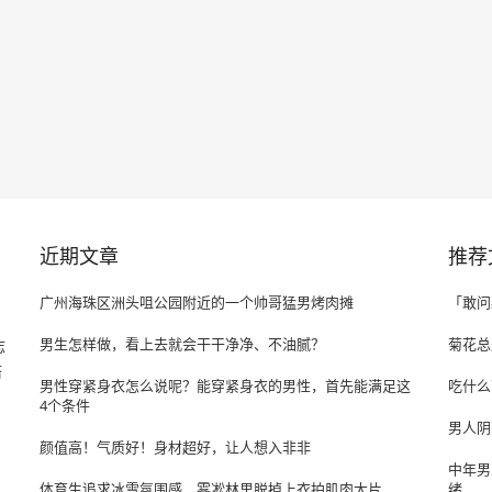
近期文章
推荐
广州海珠区洲头咀公园附近的一个帅哥猛男烤肉摊
「敢问
男生怎样做，看上去就会干干净净、不油腻？
菊花总
志
搭
男性穿紧身衣怎么说呢？能穿紧身衣的男性，首先能满足这
吃什么
4个条件
男人阴
颜值高！气质好！身材超好，让人想入非非
中年男
体育生追求冰雪氛围感，雾凇林里脱掉上衣拍肌肉大片
绪