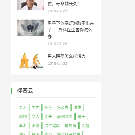
位，寿命越长久！
2019-01-22
男子下体塞灯泡取不出来
了……外科医生告你怎么
办
2019-01-22
男人阴茎怎么样增大
2018-05-02
标签云
男人
男性
阴茎
怎么办
脱发
减肥
变大
变长
前列腺炎
精子
早泄
阳痿
男性健康
糖尿病
变粗
增大
舒服
韭菜
提高精子质量