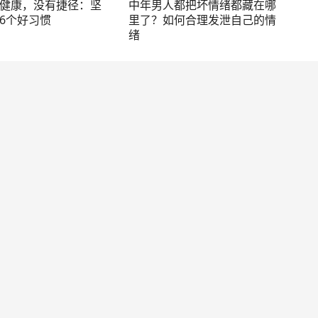
健康，没有捷径：坚
中年男人都把坏情绪都藏在哪
6个好习惯
里了？如何合理发泄自己的情
绪