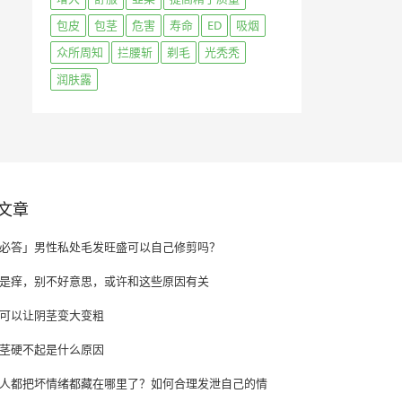
包皮
包茎
危害
寿命
ED
吸烟
众所周知
拦腰斩
剃毛
光秃秃
润肤露
文章
必答」男性私处毛发旺盛可以自己修剪吗？
是痒，别不好意思，或许和这些原因有关
可以让阴茎变大变粗
茎硬不起是什么原因
人都把坏情绪都藏在哪里了？如何合理发泄自己的情