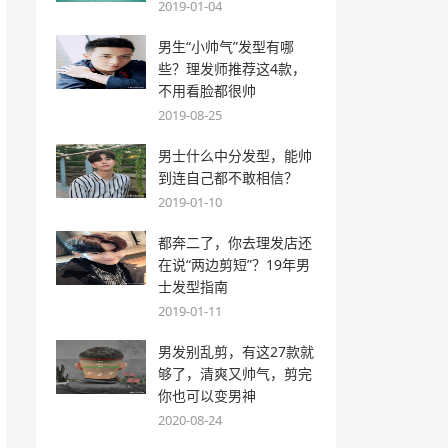
2019-01-04
男生“小帅气”发型有哪
些？理发师推荐这4款，
不用看脸都很帅
2019-08-25
男士什么中分发型，能帅
到连自己都不敢相信？
2019-01-10
都奔二了，你去理发店还
在说“两边剪短”？19年男
士发型指南
2019-01-11
男发别乱剪，有这27款就
够了，清爽又帅气，剪完
你也可以变男神
2020-08-24