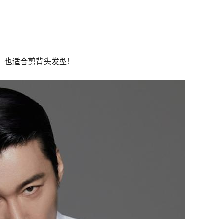
！
，也适合剪背头发型！