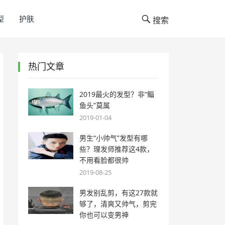
型
护肤
搜索
热门文章
2019最火的发型？非“鲻
鱼头”莫属
2019-01-04
男生“小帅气”发型有哪
些？理发师推荐这4款，
不用看脸都很帅
2019-08-25
男发别乱剪，有这27款就
够了，清爽又帅气，剪完
你也可以变男神