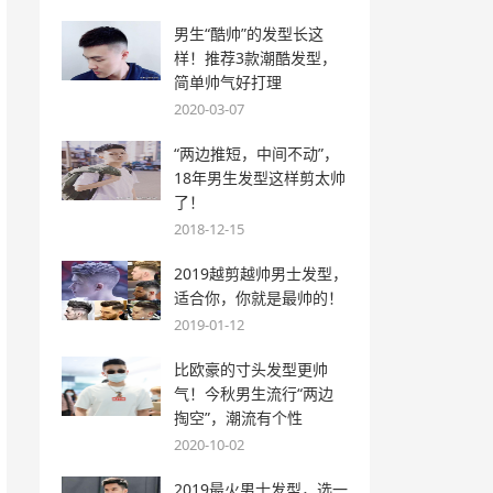
男生“酷帅”的发型长这
样！推荐3款潮酷发型，
简单帅气好打理
2020-03-07
“两边推短，中间不动”，
18年男生发型这样剪太帅
了！
2018-12-15
2019越剪越帅男士发型，
适合你，你就是最帅的！
2019-01-12
比欧豪的寸头发型更帅
气！今秋男生流行“两边
掏空”，潮流有个性
2020-10-02
2019最火男士发型，选一