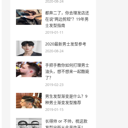
2020-08-24
都奔二了，你去理发店还
在说“两边剪短”？19年男
士发型指南
2019-01-11
2020最新男士发型参考
2020-08-24
手把手教你如何打理男士
油头，想不想来一起酷毙
了？
2019-02-23
男生发型渐变是什么？9
种男士渐变发型推荐
2019-01-15
长得帅 or 不帅，梳这款
发型出街从此吊炸天！