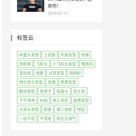
款吧！
2019-01-12
标签云
碎盖头发型
上班族
刘海发型
热潮
违和感
飞机头
小飞机头发型
嘻哈风
发际线
抢眼
过耳发型
刚刚好
侧分背头发型
发蜡
熟男发型
酷帅发型
男孩子
短盖头
剪头发
干干净净
纠结
锦上添花
猛男发型
大背头发型
欧豪
第二张脸
特征
一丝不苟
不显老
阳光又帅气