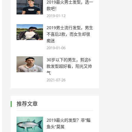
2019最火男士发型，选一
款吧！
2019-01-12
2019男士流行发型，男生
不喜后2款，而女生却很
痴迷
2019-01-06
30岁以下的男生，剪这6
款发型超好看，阳光又帅
气
2021-07-26
推荐文章
2019最火的发型？非“鲻
鱼头”莫属