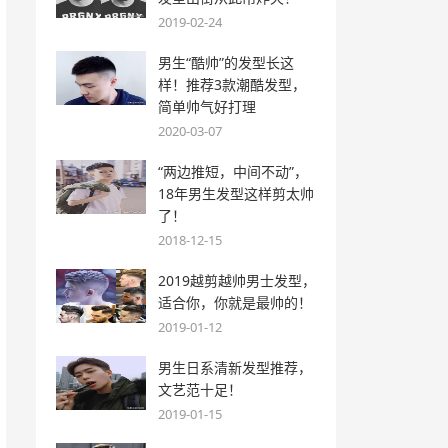
2019-02-24
男生“酷帅”的发型长这
样！推荐3款潮酷发型，
简单帅气好打理
2020-03-07
“两边推短，中间不动”，
18年男生发型这样剪太帅
了！
2018-12-15
2019越剪越帅男士发型，
适合你，你就是最帅的！
2019-01-12
男生日系清新发型推荐，
文艺范十足！
2019-01-15