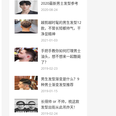
2020最新男士发型参考
2020-08-24
越剪越时髦的男生发型12
款，不管长短都帅气，干
净显精神
2021-01-03
手把手教你如何打理男士
油头，想不想来一起酷毙
了？
2019-02-23
男生发型渐变是什么？9
种男士渐变发型推荐
2019-01-15
长得帅 or 不帅，梳这款
发型出街从此吊炸天！
2019-02-24