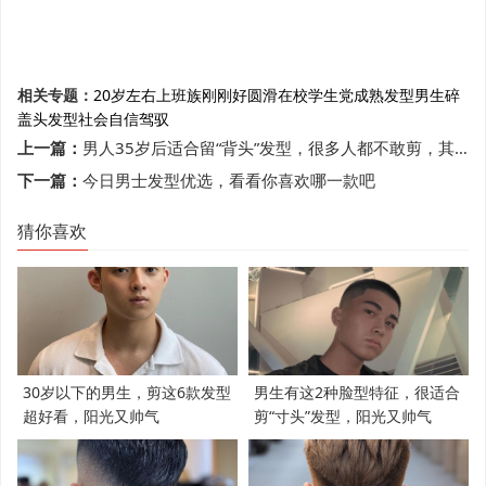
相关专题：
20岁左右
上班族
刚刚好
圆滑
在校
学生党
成熟发型
男生
碎
盖头发型
社会
自信
驾驭
上一篇：
男人35岁后适合留“背头”发型，很多人都不敢剪，其实特别帅气
下一篇：
今日男士发型优选，看看你喜欢哪一款吧
猜你喜欢
30岁以下的男生，剪这6款发型
男生有这2种脸型特征，很适合
超好看，阳光又帅气
剪“寸头”发型，阳光又帅气