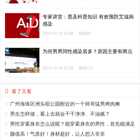
专家讲堂：普及科普知识 有效预防艾滋病
感染
2019-12-10 22:08
阅读99
为何男男同性感染居多？原因主要有两点
2019-12-10 22:20
阅读123
看了又看
广州海珠区洲头咀公园附近的一个帅哥猛男烤肉摊
男生怎样做，看上去就会干干净净、不油腻？
男性穿紧身衣怎么说呢？能穿紧身衣的男性，首先能满足
这4个条件
颜值高！气质好！身材超好，让人想入非非