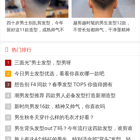
四十岁男士别乱剪发型，今年
越剪越时髦的男生发型12款，
留好这11款造型，成熟帅气不
不管长短都帅气，干净显精神
显老
热门排行
三面光”男士发型，型男呀
1
今日男士发型优选，看看你喜欢哪一款吧
2
想告别 F4 同款？春季发型 TOP5 你值得拥有
3
潮男发型推荐 四款男人必备发型打造新潮造型
4
新时尚男发16款，精神又帅气，你喜欢吗
5
男生秋冬天穿什么样的毛衣才好看？
6
男生背头发型out了吗？今年流行这四款发型，谁剪谁
7
帅！
脸上有这4个特征的男生，特别适合留“背头”发型，轻
8