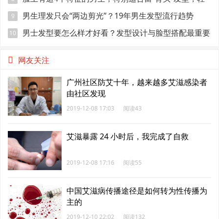
熟显帅气
男生理发只会“两边剪光”？19年男生发型流行趋势
9
男士发型要怎么样才好看？发型设计与脸型搭配最重要
10
网友关注
广州社区防艾十年，越来越多艾滋感染者
由社区发现
2019-12-08 17:03
阅读43
艾滋暴露 24 小时后，我完成了自救
2019-12-08 17:16
阅读55
中国艾滋病传播途径是如何转为性传播为
主的
2019-12-10 22:02
阅读132