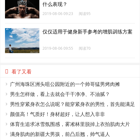
什么表现？
2019-08-06 09:23
阅读95
仅仅适用于健身新手参考的增肌训练方案
2019-08-06 09:55
阅读70
看了又看
广州海珠区洲头咀公园附近的一个帅哥猛男烤肉摊
男生怎样做，看上去就会干干净净、不油腻？
男性穿紧身衣怎么说呢？能穿紧身衣的男性，首先能满足
这4个条件
颜值高！气质好！身材超好，让人想入非非
体育生追求冰雪氛围感，雾凇林里脱掉上衣拍肌肉大片
满身肌肉的新疆大男孩，前凸后翘，帅气逼人