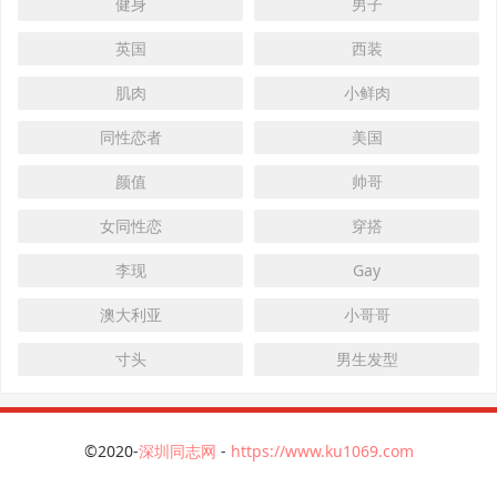
健身
男子
英国
西装
肌肉
小鲜肉
同性恋者
美国
颜值
帅哥
女同性恋
穿搭
李现
Gay
澳大利亚
小哥哥
寸头
男生发型
©2020-
深圳同志网
-
https://www.ku1069.com