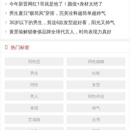
今年新晋网红1哥就是他了！颜值+身材太绝了
男生夏日“极简风”穿搭，完美诠释越简单越帅气
30岁以下的男生，剪这6款发型超好看，阳光又帅气
黄景瑜解锁奢侈品牌全球代言人，时尚表现力真好
热门标签
同性恋
同性婚姻
男生
出柜
同性
发型
男人
同性伴侣
泰国
帅气
艾滋病
台湾