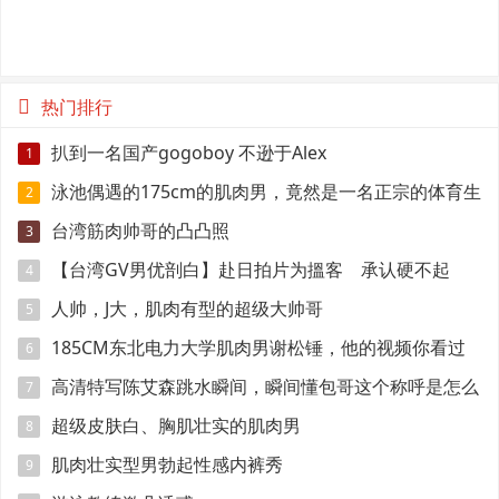
热门排行
扒到一名国产gogoboy 不逊于Alex
1
泳池偶遇的175cm的肌肉男，竟然是一名正宗的体育生
2
台湾筋肉帅哥的凸凸照
3
【台湾GV男优剖白】赴日拍片为搵客 承认硬不起
4
来：但我还有性欲
人帅，J大，肌肉有型的超级大帅哥
5
185CM东北电力大学肌肉男谢松锤，他的视频你看过
6
吗
高清特写陈艾森跳水瞬间，瞬间懂包哥这个称呼是怎么
7
来的
超级皮肤白、胸肌壮实的肌肉男
8
肌肉壮实型男勃起性感内裤秀
9