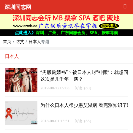
深圳同志网
点此进入》
深圳、广州、广东同志会所、SPA、按摩导航
首页
防艾
日本人
专题
日本人
“男版鞠婧祎”？被日本人封“神颜”：就想问
这次是几千年一遇？
2019-08-12 09:08
阅读（60）
为什么日本人很少患艾滋病 看完涨知识了!
2018-08-01 15:51
阅读（66）