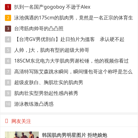
扒到一名国产gogoboy 不逊于Alex
1
泳池偶遇的175cm的肌肉男，竟然是一名正宗的体育生
2
台湾筋肉帅哥的凸凸照
3
【台湾GV男优剖白】赴日拍片为搵客 承认硬不起
4
来：但我还有性欲
人帅，J大，肌肉有型的超级大帅哥
5
185CM东北电力大学肌肉男谢松锤，他的视频你看过
6
吗
高清特写陈艾森跳水瞬间，瞬间懂包哥这个称呼是怎么
7
来的
超级皮肤白、胸肌壮实的肌肉男
8
肌肉壮实型男勃起性感内裤秀
9
游泳教练激凸诱惑
10
网友关注
韩国肌肉男明星图片 拒绝娘炮