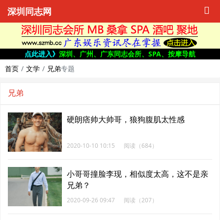
深圳同志网
点此进入》
深圳、广州、广东同志会所、SPA、按摩导航
首页
文学
兄弟
专题
兄弟
硬朗痞帅大帅哥，狼狗腹肌太性感
2020-10-10 10:15
阅读（684）
小哥哥撞脸李现，相似度太高，这不是亲
兄弟？
2020-09-26 09:47
阅读（207）