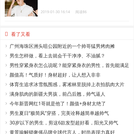
2019-01-30 16:14
阅读86
看了又看
广州海珠区洲头咀公园附近的一个帅哥猛男烤肉摊
男生怎样做，看上去就会干干净净、不油腻？
男性穿紧身衣怎么说呢？能穿紧身衣的男性，首先能满足
这4个条件
颜值高！气质好！身材超好，让人想入非非
体育生追求冰雪氛围感，雾凇林里脱掉上衣拍肌肉大片
满身肌肉的新疆大男孩，前凸后翘，帅气逼人
今年新晋网红1哥就是他了！颜值+身材太绝了
男生夏日“极简风”穿搭，完美诠释越简单越帅气
30岁以下的男生，剪这6款发型超好看，阳光又帅气
黄景瑜解锁奢侈品牌全球代言人，时尚表现力真好