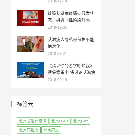
2018-12-14
蚌埠艾滋病疫情处低发状
态，男男同性感染升高
2019-12-05
艾滋病人隐私权保护不能
绝对化
2018-08-21
《请以你的名字呼唤我》
续集筹备中 将讨论艾滋病
2018-09-13
标签云
北京艾滋病疫情
北京LGBT
北京GAY
北京同性恋
北京同志