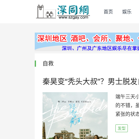
首页
娱乐
自救
秦昊变“秃头大叔”？男士脱发
端午三天
的不错，
紧张的状态
发型