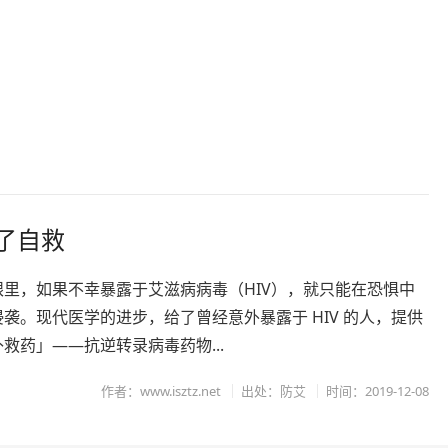
成了自救
眼里，如果不幸暴露于艾滋病病毒（HIV），就只能在恐惧中
袭。现代医学的进步，给了曾经意外暴露于 HIV 的人，提供
救药」——抗逆转录病毒药物...
作者：www.isztz.net
出处：防艾
时间：2019-12-08