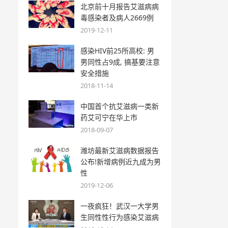
北京前十月报告艾滋病病
毒感染者及病人2669例
2019-12-11
感染HIV前25所高校: 男
男同性占9成, 搞基要注意
安全措施
2018-11-14
中国首个抗艾滋病一类新
药艾可宁在华上市
2018-09-07
潍坊最新艾滋病数据报告
公布!新增病例近九成为男
性
2019-12-06
一夜疯狂！武汉一大学男
生同性性行为感染艾滋病