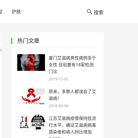
型
护肤
搜索
热门文章
厦门艾滋病男性病例多于
女性 目前厦有18家检测
门诊
2019-12-02
原来，多数人都误会了艾
滋病！
2018-03-04
江苏艾滋病疫情保持低流
行水平，确证艾滋病病毒
感染者和病人同比增加