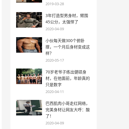
2019-03-28
3年打造型男身材，臂围
45公分，太强悍了
2020-04-09
小伙每天做300个俯卧
撑，一个月后身材变成这
样？
2020-05-17
70岁老爷子练出健硕身
材，在他面前，年龄真的
只是数字
2020-04-11
巴西肌肉小哥走红网络，
完美身材让网友大呼：酸
了！
2020-04-09