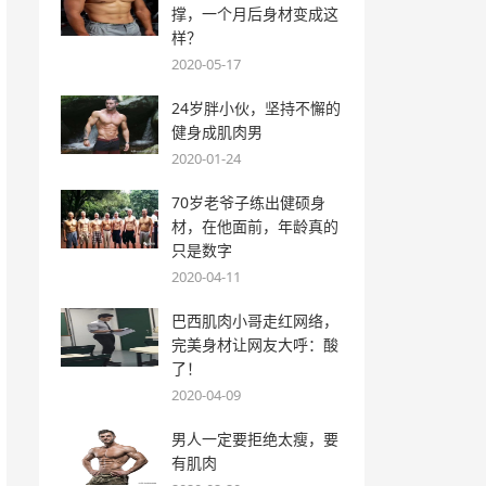
撑，一个月后身材变成这
样？
2020-05-17
24岁胖小伙，坚持不懈的
健身成肌肉男
2020-01-24
70岁老爷子练出健硕身
材，在他面前，年龄真的
只是数字
2020-04-11
巴西肌肉小哥走红网络，
完美身材让网友大呼：酸
了！
2020-04-09
男人一定要拒绝太瘦，要
有肌肉