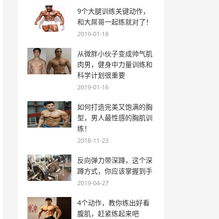
9个大腿训练关键动作，
和大屌哥一起练就对了！
2019-01-18
从微胖小伙子变成帅气肌
肉男，健身中力量训练和
科学计划很重要
2019-01-16
如何打造完美又饱满的胸
型，男人最性感的胸肌训
练！
2018-11-23
反向弹力带深蹲，这个深
蹲方式，你应该掌握到手
2019-04-27
4个动作，教你练出好看
腹肌，赶紧练起来吧