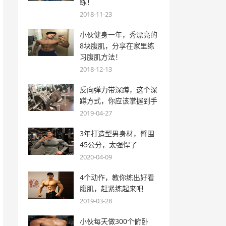
练！
2018-11-23
小伙健身一年，秀漂亮的
8块腹肌，分享在家里练
习腹肌方法！
2018-12-13
反向弹力带深蹲，这个深
蹲方式，你应该掌握到手
2019-04-27
3年打造型男身材，臂围
45公分，太强悍了
2020-04-09
4个动作，教你练出好看
腹肌，赶紧练起来吧
2019-03-28
小伙每天做300个俯卧