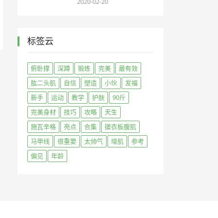
2020-02-20
标签云
俯卧撑
深蹲
锻炼
完美
最有效
肱二头肌
自信
塑造
小伙
发福
新手
运动
教学
护肤
90斤
完美身材
技巧
攻略
天生
施瓦辛格
亮点
合集
搓衣板腹肌
马甲线
很重要
太帅气
增肌
参考
偏见
年龄