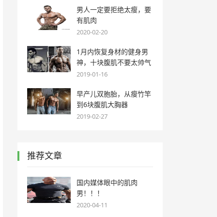
男人一定要拒绝太瘦，要
有肌肉
2020-02-20
1月内恢复身材的健身男
神，十块腹肌不要太帅气
2019-01-16
早产儿双胞胎，从瘦竹竿
到6块腹肌大胸器
2019-02-27
推荐文章
国内媒体眼中的肌肉
男！！！
2020-04-11