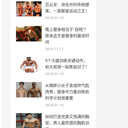
范云龙：进化中的传统健
美，一直都是运动之王！
2019-01-18
晚上健身相当于“自残”？
原来这才是健身的最佳时
间
2019-11-17
9个大腿训练关键动作，
和大屌哥一起练就对了！
2019-01-18
从微胖小伙子变成帅气肌
肉男，健身中力量训练和
科学计划很重要
2019-01-16
如何打造完美又饱满的胸
型，男人最性感的胸肌训