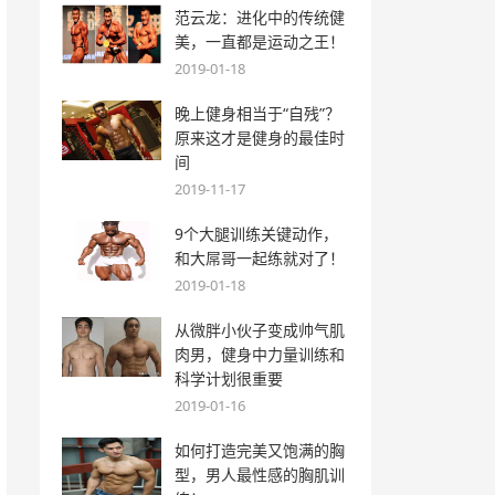
范云龙：进化中的传统健
美，一直都是运动之王！
2019-01-18
晚上健身相当于“自残”？
原来这才是健身的最佳时
间
2019-11-17
9个大腿训练关键动作，
和大屌哥一起练就对了！
2019-01-18
从微胖小伙子变成帅气肌
肉男，健身中力量训练和
科学计划很重要
2019-01-16
如何打造完美又饱满的胸
型，男人最性感的胸肌训