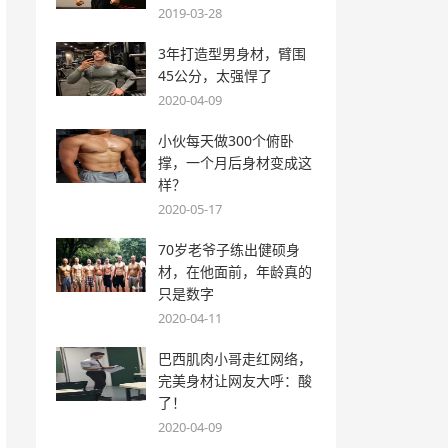
2019-03-28
3年打造型男身材，臂围
45公分，太强悍了
2020-04-09
小伙每天做300个俯卧
撑，一个月后身材变成这
样？
2020-05-17
70岁老爷子练出健硕身
材，在他面前，年龄真的
只是数字
2020-04-11
巴西肌肉小哥走红网络，
完美身材让网友大呼：酸
了！
2020-04-09