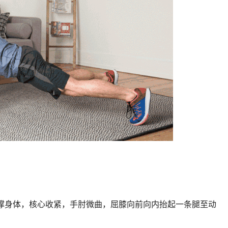
撑身体，核心收紧，手肘微曲，屈膝向前向内抬起一条腿至动