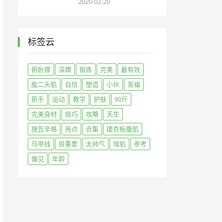
2020-02-20
标签云
俯卧撑
深蹲
锻炼
完美
最有效
肱二头肌
自信
塑造
小伙
发福
新手
运动
教学
护肤
90斤
完美身材
技巧
攻略
天生
施瓦辛格
亮点
合集
搓衣板腹肌
马甲线
很重要
太帅气
增肌
参考
偏见
年龄