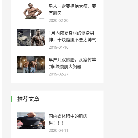
男人一定要拒绝太瘦，要
有肌肉
2020-02-20
1月内恢复身材的健身男
神，十块腹肌不要太帅气
2019-01-16
早产儿双胞胎，从瘦竹竿
到6块腹肌大胸器
2019-02-27
推荐文章
国内媒体眼中的肌肉
男！！！
2020-04-11