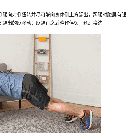
侧腿向对侧扭转并尽可能向身体侧上方踢出，踢腿时腹肌有强
随踢出的腿移动；腿踢直之后略作停顿，还原换边