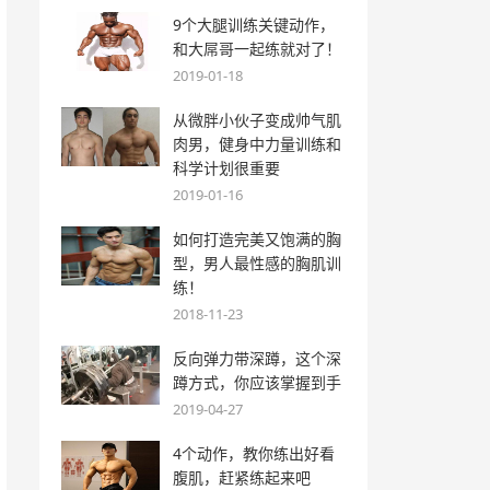
9个大腿训练关键动作，
和大屌哥一起练就对了！
2019-01-18
从微胖小伙子变成帅气肌
肉男，健身中力量训练和
科学计划很重要
2019-01-16
如何打造完美又饱满的胸
型，男人最性感的胸肌训
练！
2018-11-23
反向弹力带深蹲，这个深
蹲方式，你应该掌握到手
2019-04-27
4个动作，教你练出好看
腹肌，赶紧练起来吧