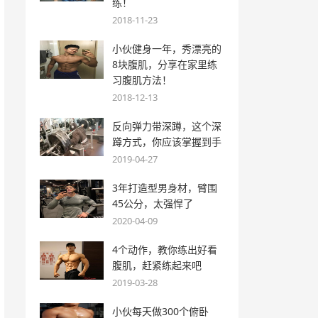
练！
2018-11-23
小伙健身一年，秀漂亮的
8块腹肌，分享在家里练
习腹肌方法！
2018-12-13
反向弹力带深蹲，这个深
蹲方式，你应该掌握到手
2019-04-27
3年打造型男身材，臂围
45公分，太强悍了
2020-04-09
4个动作，教你练出好看
腹肌，赶紧练起来吧
2019-03-28
小伙每天做300个俯卧