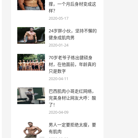
撑，一个月后身材变成这
样？
2020-05-17
24岁胖小伙，坚持不懈的
健身成肌肉男
2020-01-24
70岁老爷子练出健硕身
材，在他面前，年龄真的
只是数字
2020-04-11
巴西肌肉小哥走红网络，
完美身材让网友大呼：酸
了！
2020-04-09
男人一定要拒绝太瘦，要
有肌肉