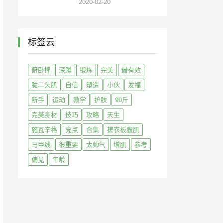
2020-02-20
标签云
俯卧撑
深蹲
锻炼
完美
最有效
肱二头肌
自信
塑造
小伙
发福
新手
运动
教学
护肤
90斤
完美身材
技巧
攻略
天生
施瓦辛格
亮点
合集
搓衣板腹肌
马甲线
很重要
太帅气
增肌
参考
偏见
年龄