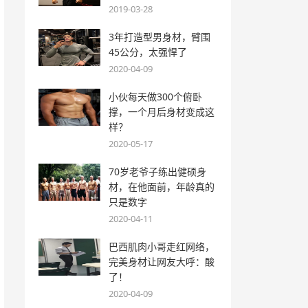
2019-03-28
3年打造型男身材，臂围
45公分，太强悍了
2020-04-09
小伙每天做300个俯卧
撑，一个月后身材变成这
样？
2020-05-17
70岁老爷子练出健硕身
材，在他面前，年龄真的
只是数字
2020-04-11
巴西肌肉小哥走红网络，
完美身材让网友大呼：酸
了！
2020-04-09