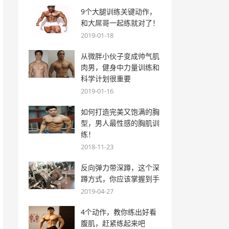
9个大腿训练关键动作，
和大屌哥一起练就对了！
2019-01-18
从微胖小伙子变成帅气肌
肉男，健身中力量训练和
科学计划很重要
2019-01-16
如何打造完美又饱满的胸
型，男人最性感的胸肌训
练！
2018-11-23
反向弹力带深蹲，这个深
蹲方式，你应该掌握到手
2019-04-27
4个动作，教你练出好看
腹肌，赶紧练起来吧