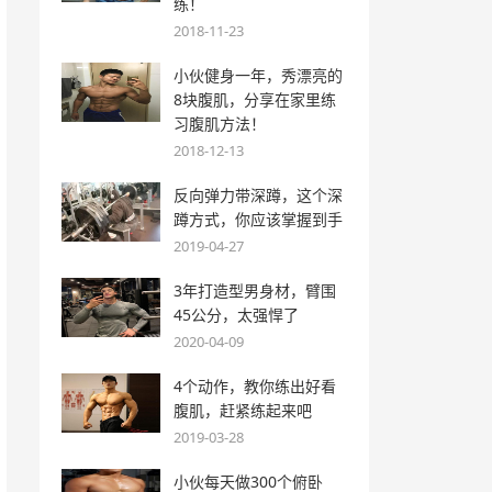
练！
2018-11-23
小伙健身一年，秀漂亮的
8块腹肌，分享在家里练
习腹肌方法！
2018-12-13
反向弹力带深蹲，这个深
蹲方式，你应该掌握到手
2019-04-27
3年打造型男身材，臂围
45公分，太强悍了
2020-04-09
4个动作，教你练出好看
腹肌，赶紧练起来吧
2019-03-28
小伙每天做300个俯卧