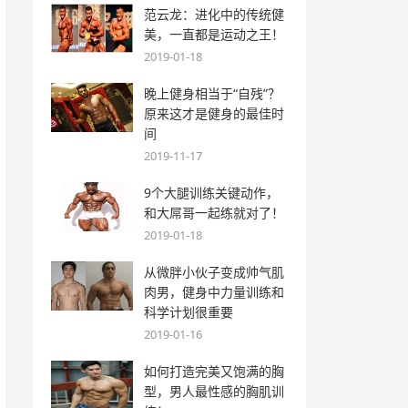
范云龙：进化中的传统健
美，一直都是运动之王！
2019-01-18
晚上健身相当于“自残”？
原来这才是健身的最佳时
间
2019-11-17
9个大腿训练关键动作，
和大屌哥一起练就对了！
2019-01-18
从微胖小伙子变成帅气肌
肉男，健身中力量训练和
科学计划很重要
2019-01-16
如何打造完美又饱满的胸
型，男人最性感的胸肌训