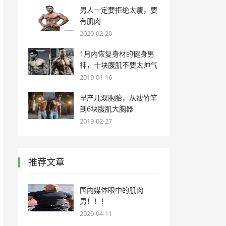
男人一定要拒绝太瘦，要
有肌肉
2020-02-20
1月内恢复身材的健身男
神，十块腹肌不要太帅气
2019-01-16
早产儿双胞胎，从瘦竹竿
到6块腹肌大胸器
2019-02-27
推荐文章
国内媒体眼中的肌肉
男！！！
2020-04-11