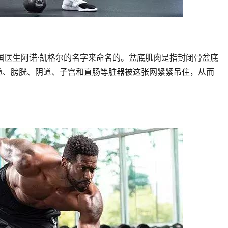
国医生阿诺·凯格尔的名字来命名的。盆底肌肉是指封闭骨盆底
尿道、膀胱、阴道、子宫和直肠等脏器被这张网紧紧吊住，从而