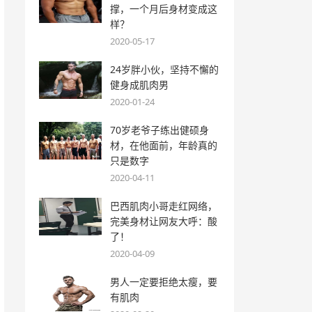
撑，一个月后身材变成这
样？
2020-05-17
24岁胖小伙，坚持不懈的
健身成肌肉男
2020-01-24
70岁老爷子练出健硕身
材，在他面前，年龄真的
只是数字
2020-04-11
巴西肌肉小哥走红网络，
完美身材让网友大呼：酸
了！
2020-04-09
男人一定要拒绝太瘦，要
有肌肉