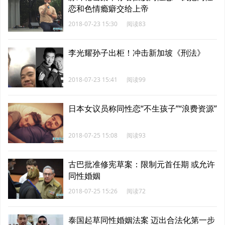
恋和色情瘾癖交给上帝
2018-07-23 15:30
阅读83
李光耀孙子出柜！冲击新加坡《刑法》
2018-07-23 15:41
阅读99
日本女议员称同性恋“不生孩子”“浪费资源”
2018-07-25 15:08
阅读93
古巴批准修宪草案：限制元首任期 或允许
同性婚姻
2018-07-25 15:26
阅读72
泰国起草同性婚姻法案 迈出合法化第一步