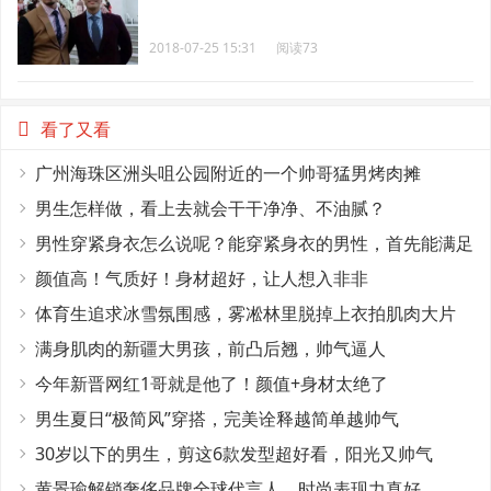
2018-07-25 15:31
阅读73
看了又看
广州海珠区洲头咀公园附近的一个帅哥猛男烤肉摊
男生怎样做，看上去就会干干净净、不油腻？
男性穿紧身衣怎么说呢？能穿紧身衣的男性，首先能满足
这4个条件
颜值高！气质好！身材超好，让人想入非非
体育生追求冰雪氛围感，雾凇林里脱掉上衣拍肌肉大片
满身肌肉的新疆大男孩，前凸后翘，帅气逼人
今年新晋网红1哥就是他了！颜值+身材太绝了
男生夏日“极简风”穿搭，完美诠释越简单越帅气
30岁以下的男生，剪这6款发型超好看，阳光又帅气
黄景瑜解锁奢侈品牌全球代言人，时尚表现力真好