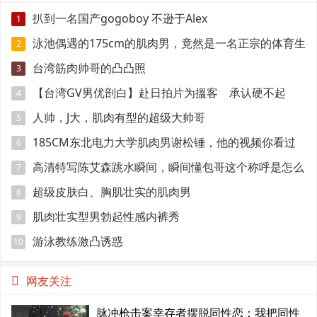
扒到一名国产gogoboy 不逊于Alex
1
泳池偶遇的175cm的肌肉男，竟然是一名正宗的体育生
2
台湾筋肉帅哥的凸凸照
3
【台湾GV男优剖白】赴日拍片为搵客 承认硬不起
4
来：但我还有性欲
人帅，J大，肌肉有型的超级大帅哥
5
185CM东北电力大学肌肉男谢松锤，他的视频你看过
6
吗
高清特写陈艾森跳水瞬间，瞬间懂包哥这个称呼是怎么
7
来的
超级皮肤白、胸肌壮实的肌肉男
8
肌肉壮实型男勃起性感内裤秀
9
游泳教练激凸诱惑
10
网友关注
脉冲枪击案幸存者摆脱同性恋：我把同性