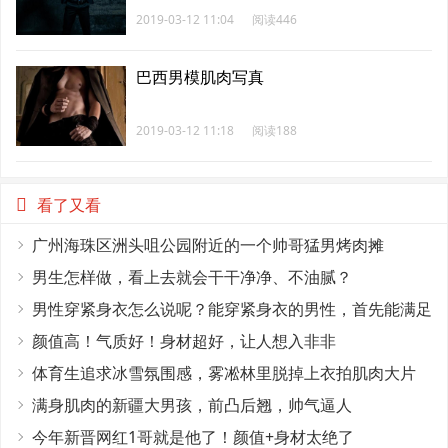
2019-03-12 11:04
阅读446
巴西男模肌肉写真
2019-03-12 11:18
阅读188
看了又看
广州海珠区洲头咀公园附近的一个帅哥猛男烤肉摊
男生怎样做，看上去就会干干净净、不油腻？
男性穿紧身衣怎么说呢？能穿紧身衣的男性，首先能满足
这4个条件
颜值高！气质好！身材超好，让人想入非非
体育生追求冰雪氛围感，雾凇林里脱掉上衣拍肌肉大片
满身肌肉的新疆大男孩，前凸后翘，帅气逼人
今年新晋网红1哥就是他了！颜值+身材太绝了