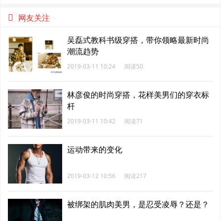
熟显帅气
网友关注
吴磊式教科书级穿搭，带你领略最新时尚
潮流趋势
2019-03-11 10:24
阅读50
林彦俊的时尚穿搭，花样美男们的穿衣标
杆
2019-03-11 10:42
阅读71
运动带来的变化
2019-03-12 10:56
阅读217
被绑架的肌肉美男，是忍受凌辱？还是？