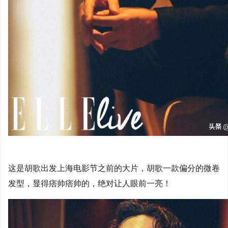
这是胡歌出发上海电影节之前的大片，胡歌一款偏分的微卷
发型，显得痞帅痞帅的，绝对让人眼前一亮！