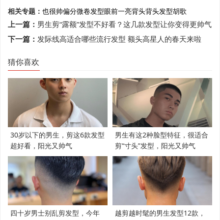
相关专题：
也很帅
偏分
微卷发型
眼前一亮
背头
背头发型
胡歌
上一篇：
男生剪“露额”发型不好看？这几款发型让你变得更帅气
下一篇：
发际线高适合哪些流行发型 额头高星人的春天来啦
猜你喜欢
30岁以下的男生，剪这6款发型
男生有这2种脸型特征，很适合
超好看，阳光又帅气
剪“寸头”发型，阳光又帅气
四十岁男士别乱剪发型，今年
越剪越时髦的男生发型12款，