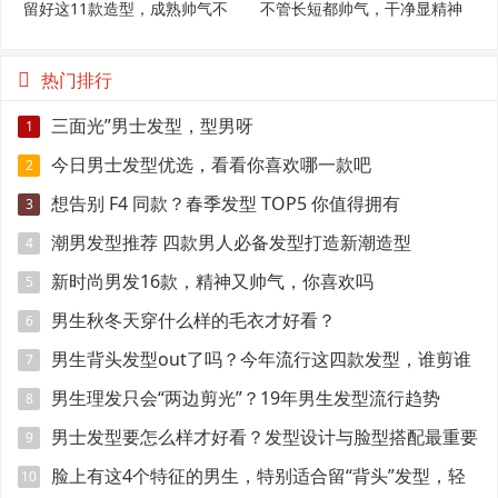
留好这11款造型，成熟帅气不
不管长短都帅气，干净显精神
显老
热门排行
三面光”男士发型，型男呀
1
今日男士发型优选，看看你喜欢哪一款吧
2
想告别 F4 同款？春季发型 TOP5 你值得拥有
3
潮男发型推荐 四款男人必备发型打造新潮造型
4
新时尚男发16款，精神又帅气，你喜欢吗
5
男生秋冬天穿什么样的毛衣才好看？
6
男生背头发型out了吗？今年流行这四款发型，谁剪谁
7
帅！
男生理发只会“两边剪光”？19年男生发型流行趋势
8
男士发型要怎么样才好看？发型设计与脸型搭配最重要
9
脸上有这4个特征的男生，特别适合留“背头”发型，轻
10