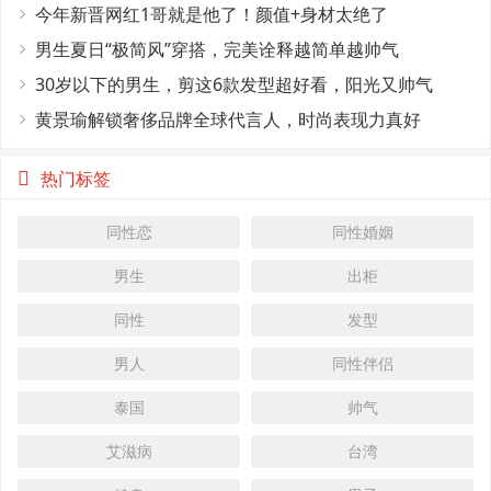
今年新晋网红1哥就是他了！颜值+身材太绝了
男生夏日“极简风”穿搭，完美诠释越简单越帅气
30岁以下的男生，剪这6款发型超好看，阳光又帅气
黄景瑜解锁奢侈品牌全球代言人，时尚表现力真好
热门标签
同性恋
同性婚姻
男生
出柜
同性
发型
男人
同性伴侣
泰国
帅气
艾滋病
台湾