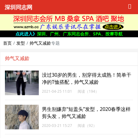
深圳同志网
点此进入》
深圳、广州、广东同志会所、SPA、按摩导航
首页
发型
帅气又减龄
专题
帅气又减龄
没过30岁的男生，别穿得太成熟！简单干
净的T恤搭配，帅气又减龄
2021-04-25 11:01
阅读（194）
男生别嫌弃“短盖头”发型，2020春季这样
剪头发，帅气又减龄
2020-03-21 15:27
阅读（92）