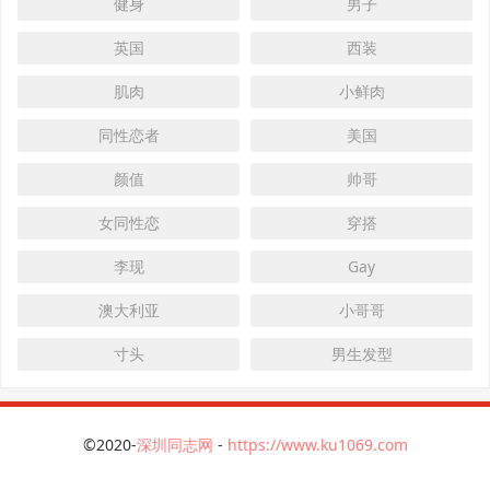
健身
男子
英国
西装
肌肉
小鲜肉
同性恋者
美国
颜值
帅哥
女同性恋
穿搭
李现
Gay
澳大利亚
小哥哥
寸头
男生发型
©2020-
深圳同志网
-
https://www.ku1069.com