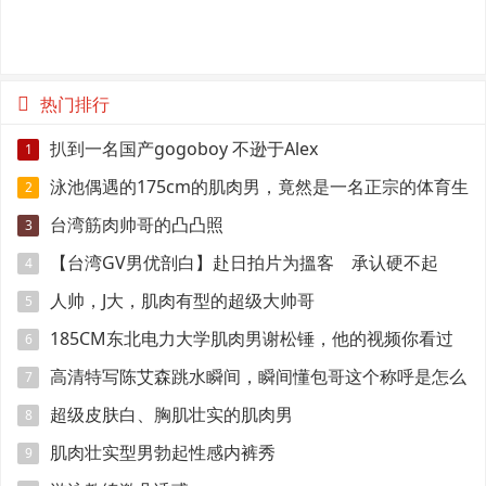
热门排行
扒到一名国产gogoboy 不逊于Alex
1
泳池偶遇的175cm的肌肉男，竟然是一名正宗的体育生
2
台湾筋肉帅哥的凸凸照
3
【台湾GV男优剖白】赴日拍片为搵客 承认硬不起
4
来：但我还有性欲
人帅，J大，肌肉有型的超级大帅哥
5
185CM东北电力大学肌肉男谢松锤，他的视频你看过
6
吗
高清特写陈艾森跳水瞬间，瞬间懂包哥这个称呼是怎么
7
来的
超级皮肤白、胸肌壮实的肌肉男
8
肌肉壮实型男勃起性感内裤秀
9