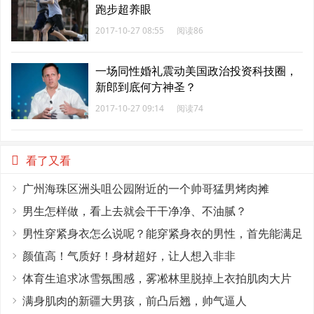
跑步超养眼
2017-10-27 08:55
阅读86
一场同性婚礼震动美国政治投资科技圈，
新郎到底何方神圣？
2017-10-27 09:14
阅读74
看了又看
广州海珠区洲头咀公园附近的一个帅哥猛男烤肉摊
男生怎样做，看上去就会干干净净、不油腻？
男性穿紧身衣怎么说呢？能穿紧身衣的男性，首先能满足
这4个条件
颜值高！气质好！身材超好，让人想入非非
体育生追求冰雪氛围感，雾凇林里脱掉上衣拍肌肉大片
满身肌肉的新疆大男孩，前凸后翘，帅气逼人