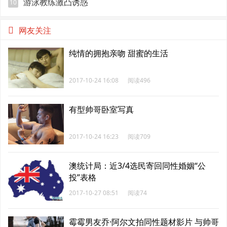
游泳教练激凸诱惑
10
网友关注
纯情的拥抱亲吻 甜蜜的生活
2017-10-24 16:08
阅读496
有型帅哥卧室写真
2017-10-24 16:23
阅读709
澳统计局：近3/4选民寄回同性婚姻“公
投”表格
2017-10-27 08:51
阅读74
霉霉男友乔·阿尔文拍同性题材影片 与帅哥