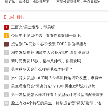
留好这11款造型，成熟帅气不
不管长短都帅气，干净显精神
显老
热门排行
三面光”男士发型，型男呀
1
今日男士发型优选，看看你喜欢哪一款吧
2
想告别 F4 同款？春季发型 TOP5 你值得拥有
3
潮男发型推荐 四款男人必备发型打造新潮造型
4
新时尚男发16款，精神又帅气，你喜欢吗
5
男生秋冬天穿什么样的毛衣才好看？
6
男生背头发型out了吗？今年流行这四款发型，谁剪谁
7
帅！
男生理发只会“两边剪光”？19年男生发型流行趋势
8
男士发型要怎么样才好看？发型设计与脸型搭配最重要
9
脸上有这4个特征的男生，特别适合留“背头”发型，轻
10