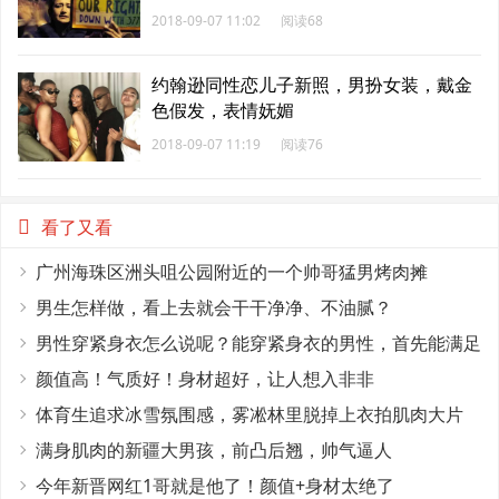
2018-09-07 11:02
阅读68
约翰逊同性恋儿子新照，男扮女装，戴金
色假发，表情妩媚
2018-09-07 11:19
阅读76
看了又看
广州海珠区洲头咀公园附近的一个帅哥猛男烤肉摊
男生怎样做，看上去就会干干净净、不油腻？
男性穿紧身衣怎么说呢？能穿紧身衣的男性，首先能满足
这4个条件
颜值高！气质好！身材超好，让人想入非非
体育生追求冰雪氛围感，雾凇林里脱掉上衣拍肌肉大片
满身肌肉的新疆大男孩，前凸后翘，帅气逼人
今年新晋网红1哥就是他了！颜值+身材太绝了