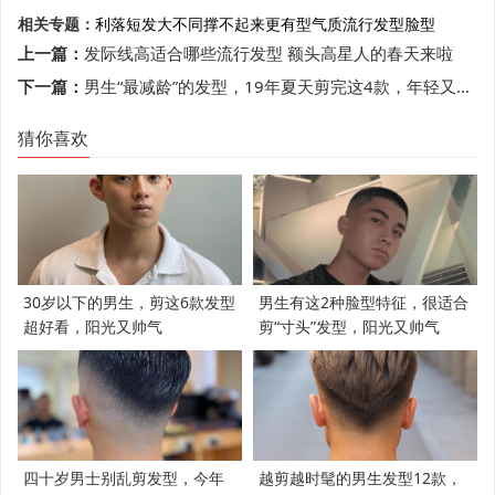
相关专题：
利落短发
大不同
撑不起来
更有型
气质
流行发型
脸型
上一篇：
发际线高适合哪些流行发型 额头高星人的春天来啦
下一篇：
男生“最减龄”的发型，19年夏天剪完这4款，年轻又帅气
猜你喜欢
30岁以下的男生，剪这6款发型
男生有这2种脸型特征，很适合
超好看，阳光又帅气
剪“寸头”发型，阳光又帅气
四十岁男士别乱剪发型，今年
越剪越时髦的男生发型12款，