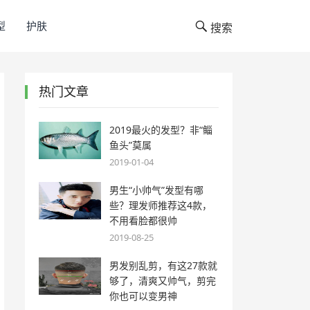
型
护肤
搜索
热门文章
2019最火的发型？非“鲻
鱼头”莫属
2019-01-04
男生“小帅气”发型有哪
些？理发师推荐这4款，
不用看脸都很帅
2019-08-25
男发别乱剪，有这27款就
够了，清爽又帅气，剪完
你也可以变男神