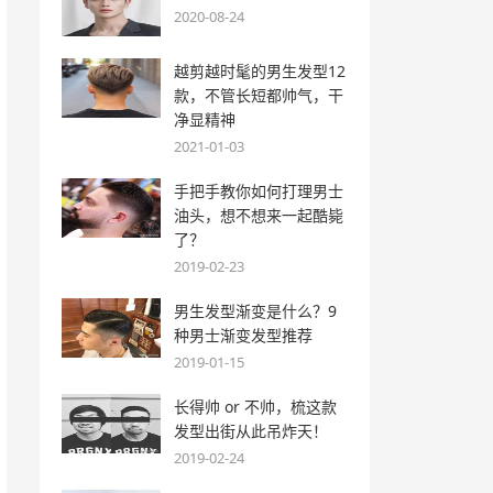
2020-08-24
越剪越时髦的男生发型12
款，不管长短都帅气，干
净显精神
2021-01-03
手把手教你如何打理男士
油头，想不想来一起酷毙
了？
2019-02-23
男生发型渐变是什么？9
种男士渐变发型推荐
2019-01-15
长得帅 or 不帅，梳这款
发型出街从此吊炸天！
2019-02-24