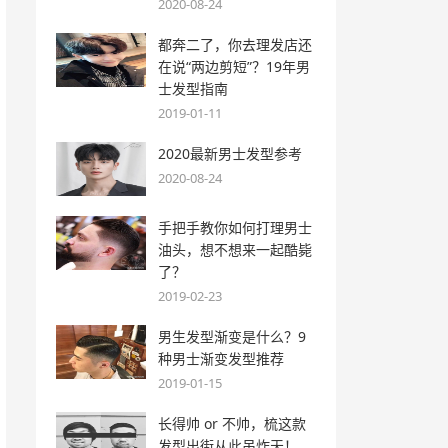
2020-08-24
都奔二了，你去理发店还
在说“两边剪短”？19年男
士发型指南
2019-01-11
2020最新男士发型参考
2020-08-24
手把手教你如何打理男士
油头，想不想来一起酷毙
了？
2019-02-23
男生发型渐变是什么？9
种男士渐变发型推荐
2019-01-15
长得帅 or 不帅，梳这款
发型出街从此吊炸天！