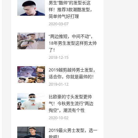
男生“酷帅”的发型长这
样！推荐3款潮酷发型，
简单帅气好打理
2020-03-07
“两边推短，中间不动”，
18年男生发型这样剪太帅
了！
2018-12-15
2019越剪越帅男士发型，
适合你，你就是最帅的！
2019-01-12
比欧豪的寸头发型更帅
气！今秋男生流行“两边
掏空”，潮流有个性
2020-10-02
2019最火男士发型，选一
款吧！