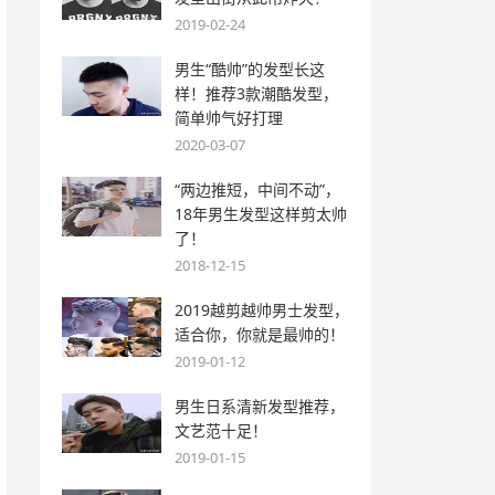
2019-02-24
男生“酷帅”的发型长这
样！推荐3款潮酷发型，
简单帅气好打理
2020-03-07
“两边推短，中间不动”，
18年男生发型这样剪太帅
了！
2018-12-15
2019越剪越帅男士发型，
适合你，你就是最帅的！
2019-01-12
男生日系清新发型推荐，
文艺范十足！
2019-01-15