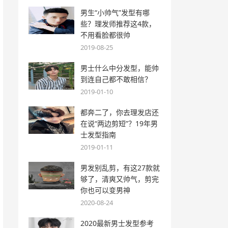
男生“小帅气”发型有哪
些？理发师推荐这4款，
不用看脸都很帅
2019-08-25
男士什么中分发型，能帅
到连自己都不敢相信？
2019-01-10
都奔二了，你去理发店还
在说“两边剪短”？19年男
士发型指南
2019-01-11
男发别乱剪，有这27款就
够了，清爽又帅气，剪完
你也可以变男神
2020-08-24
2020最新男士发型参考