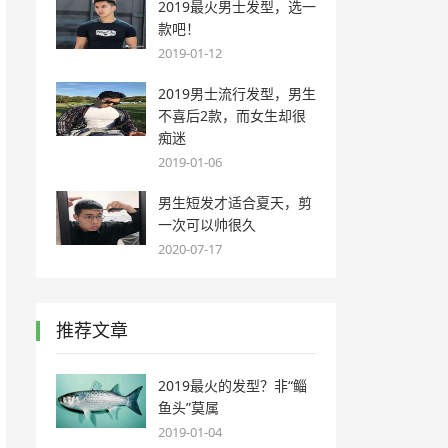
2019最火男士发型，选一
款吧！
2019-01-12
2019男士流行发型，男生
不喜后2款，而女生却很
痴迷
2019-01-06
男生短发才适合夏天，剪
一次可以帅很久
2020-07-17
推荐文章
2019最火的发型？非“鲻
鱼头”莫属
2019-01-04