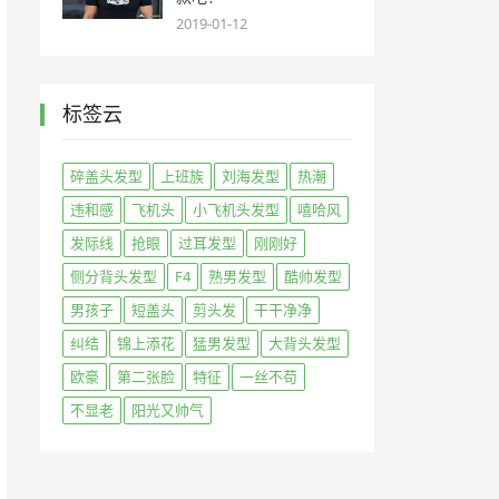
2019-01-12
标签云
碎盖头发型
上班族
刘海发型
热潮
违和感
飞机头
小飞机头发型
嘻哈风
发际线
抢眼
过耳发型
刚刚好
侧分背头发型
F4
熟男发型
酷帅发型
男孩子
短盖头
剪头发
干干净净
纠结
锦上添花
猛男发型
大背头发型
欧豪
第二张脸
特征
一丝不苟
不显老
阳光又帅气