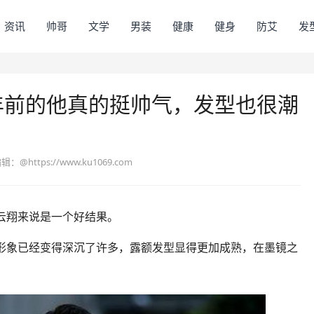
资讯
帅哥
文学
男装
健康
健身
防艾
发
年前的他真的挺帅气，发型也很潮
编辑：
@https://www.ku1069.com
云翔来说是一个好结果。
形象已经变得深沉了许多，露额发型显得更加成熟，在墨镜之