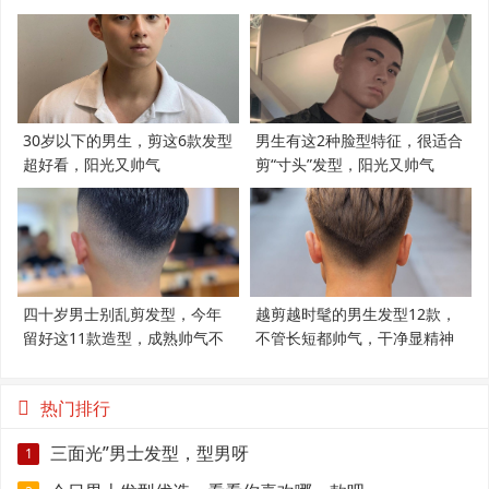
30岁以下的男生，剪这6款发型
男生有这2种脸型特征，很适合
超好看，阳光又帅气
剪“寸头”发型，阳光又帅气
四十岁男士别乱剪发型，今年
越剪越时髦的男生发型12款，
留好这11款造型，成熟帅气不
不管长短都帅气，干净显精神
显老
热门排行
三面光”男士发型，型男呀
1