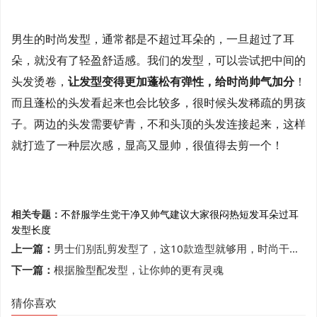
男生的时尚发型，通常都是不超过耳朵的，一旦超过了耳
朵，就没有了轻盈舒适感。我们的发型，可以尝试把中间的
头发烫卷，
让发型变得更加蓬松有弹性，给时尚帅气加分
！
而且蓬松的头发看起来也会比较多，很时候头发稀疏的男孩
子。两边的头发需要铲青，不和头顶的头发连接起来，这样
就打造了一种层次感，显高又显帅，很值得去剪一个！
相关专题：
不舒服
学生党
干净又帅气
建议大家
很闷热
短发
耳朵
过耳
发型
长度
上一篇：
男士们别乱剪发型了，这10款造型就够用，时尚干净显魅力
下一篇：
根据脸型配发型，让你帅的更有灵魂
猜你喜欢