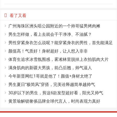
看了又看
广州海珠区洲头咀公园附近的一个帅哥猛男烤肉摊
男生怎样做，看上去就会干干净净、不油腻？
男性穿紧身衣怎么说呢？能穿紧身衣的男性，首先能满足
这4个条件
颜值高！气质好！身材超好，让人想入非非
体育生追求冰雪氛围感，雾凇林里脱掉上衣拍肌肉大片
满身肌肉的新疆大男孩，前凸后翘，帅气逼人
今年新晋网红1哥就是他了！颜值+身材太绝了
男生夏日“极简风”穿搭，完美诠释越简单越帅气
30岁以下的男生，剪这6款发型超好看，阳光又帅气
黄景瑜解锁奢侈品牌全球代言人，时尚表现力真好