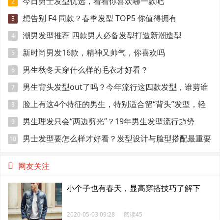
今日男士发型优选，看看你喜欢哪一款吧
2
想告别 F4 同款？春季发型 TOP5 你值得拥有
3
潮男发型推荐 四款男人必备发型打造新潮造型
4
新时尚男发16款，精神又帅气，你喜欢吗
5
男生秋冬天穿什么样的毛衣才好看？
6
男生背头发型out了吗？今年流行这四款发型，谁剪谁
7
帅！
脸上有这4个特征的男生，特别适合留“背头”发型，轻
8
熟显帅气
男生理发只会“两边剪光”？19年男生发型流行趋势
9
男士发型要怎么样才好看？发型设计与脸型搭配最重要
10
网友关注
小个子也有春天，显高穿搭技巧了解下
2020-05-03 09:28
阅读45