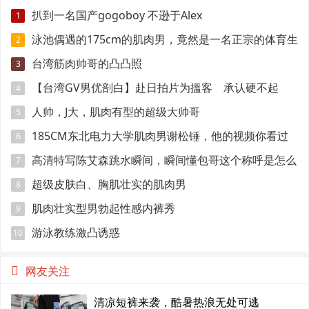
扒到一名国产gogoboy 不逊于Alex
1
泳池偶遇的175cm的肌肉男，竟然是一名正宗的体育生
2
台湾筋肉帅哥的凸凸照
3
【台湾GV男优剖白】赴日拍片为搵客 承认硬不起
4
来：但我还有性欲
人帅，J大，肌肉有型的超级大帅哥
5
185CM东北电力大学肌肉男谢松锤，他的视频你看过
6
吗
高清特写陈艾森跳水瞬间，瞬间懂包哥这个称呼是怎么
7
来的
超级皮肤白、胸肌壮实的肌肉男
8
肌肉壮实型男勃起性感内裤秀
9
游泳教练激凸诱惑
10
网友关注
清凉短裤来袭，酷暑热浪无处可逃