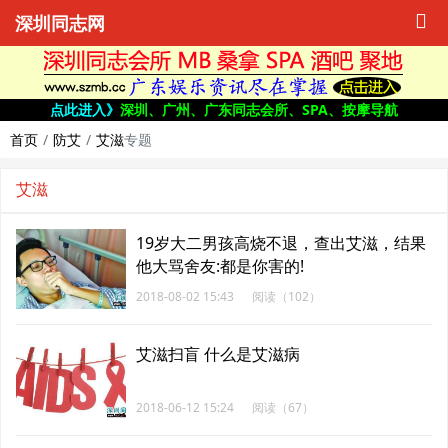
深圳同志网
点此进入》
深圳、广州、广东同志会所、SPA、按摩导航
首页
防艾
艾滋
专题
艾滋
19岁大二男孩高烧不退，查出艾滋，结果
他大骂舍友:都是你害的!
2018-08-02 15:43
阅读（102）
艾滋扫盲 什么是艾滋病
2018-06-12 15:24
阅读（67）