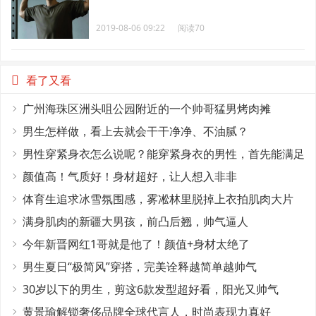
2019-08-06 09:22
阅读70
看了又看
广州海珠区洲头咀公园附近的一个帅哥猛男烤肉摊
男生怎样做，看上去就会干干净净、不油腻？
男性穿紧身衣怎么说呢？能穿紧身衣的男性，首先能满足
这4个条件
颜值高！气质好！身材超好，让人想入非非
体育生追求冰雪氛围感，雾凇林里脱掉上衣拍肌肉大片
满身肌肉的新疆大男孩，前凸后翘，帅气逼人
今年新晋网红1哥就是他了！颜值+身材太绝了
男生夏日“极简风”穿搭，完美诠释越简单越帅气
30岁以下的男生，剪这6款发型超好看，阳光又帅气
黄景瑜解锁奢侈品牌全球代言人，时尚表现力真好