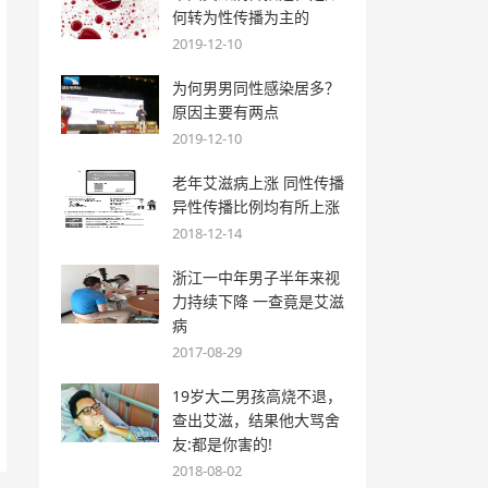
何转为性传播为主的
2019-12-10
为何男男同性感染居多？
原因主要有两点
2019-12-10
老年艾滋病上涨 同性传播
异性传播比例均有所上涨
2018-12-14
浙江一中年男子半年来视
力持续下降 一查竟是艾滋
病
2017-08-29
19岁大二男孩高烧不退，
查出艾滋，结果他大骂舍
友:都是你害的!
2018-08-02