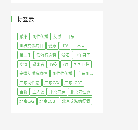
标签云
感染
同性传播
艾滋
山东
世界艾滋病日
健康
HIV
日本人
第二季
低流行态势
浙江
中年男子
疫情
感染者
19岁
7月
男男同性
安徽艾滋病疫情
同性性传播
广东同志
广东同性恋
广东GAY
广东LGBT
自救
主人公
北京同志
北京同性恋
北京GAY
北京LGBT
北京艾滋病疫情