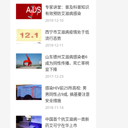
专家讲堂：普及科普知识
有效预防艾滋病感染
2019-12-10
西宁市艾滋病疫情处于低
流行态势
2019-12-11
山东德州艾滋病感染者6
成为同性传播，死亡率明
显下降
2017-12-23
感染HIV前25所高校: 男
男同性占9成, 搞基要注意
安全措施
2018-11-14
中国首个抗艾滋病一类新
药艾可宁在华上市