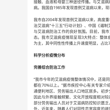
接触、血液和母婴三种途径传播。与艾滋病
病。我国自1985年发现首例艾滋病以来，现
我市自2004年发现首例艾滋病以来，高度
治艾滋病“十三五”行动计划》、中国《遏制艾
与艾滋病防治工作的良好氛围。目前，我市
态。我市艾滋病疫情现呈现3大特点：整体
为主，其中同性性传播上升速度明显，占比7
科学分析疫情分布
完善综合防治工作
“我市今年的艾滋病疫情整体情况中，还是同性
都在70%以上。”据市疾控中心有关专家
通便利地区、劳务输出人口地区居多。初步
因此与外界接触频繁、文化开放程度相对较
部分劳务输出人员对于艾滋病防控知识匮乏
外，近年来，随着人们对同性恋宽容度的增