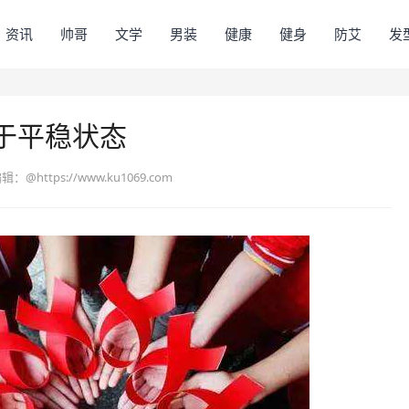
资讯
帅哥
文学
男装
健康
健身
防艾
发
于平稳状态
编辑：
@https://www.ku1069.com