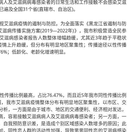
病人及艾滋病病毒感染者的日常生活和工作接触不会感染艾滋
已遍及全国31个省(直辖市、自治区)。
重视艾滋病疫情的遏制与防控。为全面落实《黑龙江省遏制与防
滋病传播实施方案(2019—2022年)》，我市积极营造全民参
艾滋病感染者报告人数整体增幅趋缓，尤其近3年趋于平稳状
疫情上升趋缓，但分布有明显地区聚集性；传播途径以性传播
6%；低龄化、老龄化增速明显。
传播比例最高，占比76.47%，而且近5年我市同性传播比例
介绍，我市艾滋病疫情整体分布有明显地区聚集性，以市区、交
分析，一方面是由于城市、地区的交通便利、经济相对发达，
高，容易接触艾滋病病人及艾滋病病毒感染者；另一方面，一
，自我预防意识差，是造成个别区域感染人数增多的原因；此
加，同性恋人群的活动性加强，导致男男同性恋的艾滋病感染