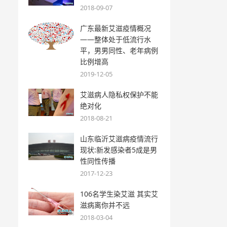
2018-09-07
广东最新艾滋疫情概况
——整体处于低流行水
平，男男同性、老年病例
比例增高
2019-12-05
艾滋病人隐私权保护不能
绝对化
2018-08-21
山东临沂艾滋病疫情流行
现状:新发感染者5成是男
性同性传播
2017-12-23
106名学生染艾滋 其实艾
滋病离你并不远
2018-03-04