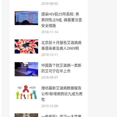
2018-08-02
感染HIV前25所高校: 男
男同性占9成, 搞基要注意
安全措施
2018-11-14
北京前十月报告艾滋病病
毒感染者及病人2669例
2019-12-11
中国首个抗艾滋病一类新
药艾可宁在华上市
2018-09-07
潍坊最新艾滋病数据报告
公布!新增病例近九成为男
性
2019-12-06
一夜疯狂！武汉一大学男