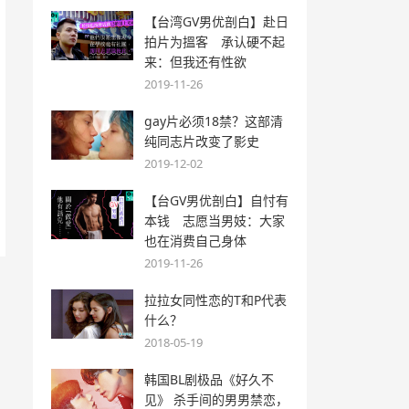
【台湾GV男优剖白】赴日
拍片为搵客 承认硬不起
来：但我还有性欲
2019-11-26
gay片必须18禁？这部清
纯同志片改变了影史
2019-12-02
【台GV男优剖白】自忖有
本钱 志愿当男妓：大家
也在消费自己身体
2019-11-26
拉拉女同性恋的T和P代表
什么？
2018-05-19
韩国BL剧极品《好久不
见》 杀手间的男男禁恋，