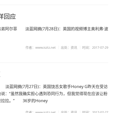
样回应
弟阿尔菲 淡蓝网摘(7月28日)：英国的视频博主奥利弗·波
作者：www.isztz.net
出处：资讯
时间：2017-07-29
柜
 G 淡蓝网摘(7月27日)：英国饶舌女歌手Honey G昨天在受访
她说：“虽然我确实担心遇到恐同行为，但我觉得现在应该让粉
拉拉。” 36岁的Honey
作者：www.isztz.net
出处：资讯
时间：2017-07-27