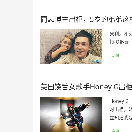
同志博主出柜，5岁的弟弟这
奥利弗和弟
特(Oliver
资讯
英国饶舌女歌手Honey G出
Honey
时出柜，
丝知道我是
资讯