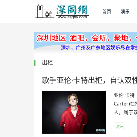
首页
娱乐
出柜
歌手亚伦·卡特出柜，自认双
亚伦·卡特
Carte
人，属于双
资讯