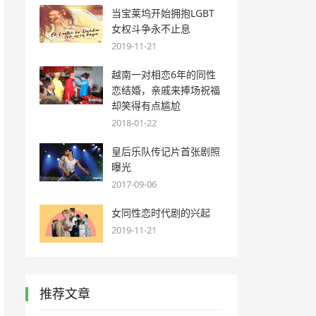
当宝莱坞开始拥抱LGBT
女权斗争永不止息
2019-11-21
越南一对相恋6年的同性
恋结婚，亲戚来捧场祝福
却笑得有点尴尬
2018-01-22
皇后乐队传记片首张剧照
曝光
2017-09-06
女同性恋时代剧的兴起
2019-11-21
推荐文章