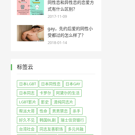
同性恋和异性恋的恋爱方
式有什么区别？
2017-11-09
gay，先约后爱的同性小
受都过的怎么样了？
2018-01-14
标签云
日本LGBT
日本同性恋
日本GAY
日本同志
卡罗尔
阿黛尔的生活
LGBT影片
影史
清纯同志片
帮派大哥
性命
男男禁恋
杀手
好久不见
韩国BL剧
瑞士信贷银行
台湾社会
同志友善职场
多元共融