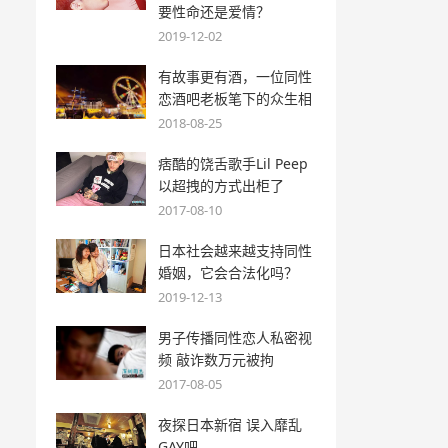
要性命还是爱情？
2019-12-02
有故事更有酒，一位同性
恋酒吧老板笔下的众生相
2018-08-25
痞酷的饶舌歌手Lil Peep
以超拽的方式出柜了
2017-08-10
日本社会越来越支持同性
婚姻，它会合法化吗？
2019-12-13
男子传播同性恋人私密视
频 敲诈数万元被拘
2017-08-05
夜探日本新宿 误入靡乱
GAY吧