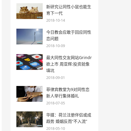
新研究让同性小鼠也能生
育下一代
2018-10-14
今日教会应敢于回应同性
恋问题
2018-10-09
最大同性交友网站Grindr
欲上市 周亚辉:投资就像
填坑
2018-09-01
菲律宾教堂为9对同性恋
新人举行集体婚礼
2018-07-05
华媒：荷兰注册伴侣或成
趋势 婚姻反而“不入流”
2018-05-10