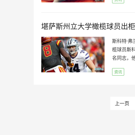
堪萨斯州立大学橄榄球员出
斯科特·弗
榄球员斯科特
名同志，他
资讯
文
上一页
章
导
航