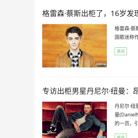
格雷森·蔡斯出柜了，16岁发
格雷森·蔡
国歌迷称作
资讯
专访出柜男星丹尼尔·纽曼：
丹尼尔·纽
曼(Dani
的一员，引
资讯