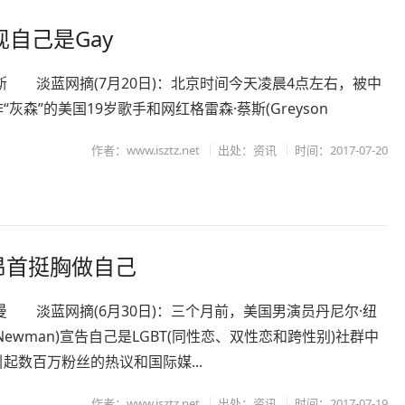
现自己是Gay
斯 淡蓝网摘(7月20日)：北京时间今天凌晨4点左右，被中
“灰森”的美国19岁歌手和网红格雷森·蔡斯(Greyson
作者：www.isztz.net
出处：资讯
时间：2017-07-20
昂首挺胸做自己
曼 淡蓝网摘(6月30日)：三个月前，美国男演员丹尼尔·纽
elNewman)宣告自己是LGBT(同性恋、双性恋和跨性别)社群中
起数百万粉丝的热议和国际媒...
作者：www.isztz.net
出处：资讯
时间：2017-07-19