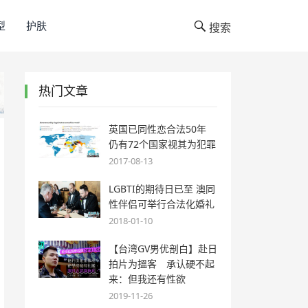
型
护肤
搜索
热门文章
英国已同性恋合法50年
仍有72个国家视其为犯罪
2017-08-13
LGBTI的期待日已至 澳同
性伴侣可举行合法化婚礼
2018-01-10
【台湾GV男优剖白】赴日
拍片为搵客 承认硬不起
来：但我还有性欲
2019-11-26