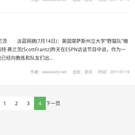
柜
兰茨 淡蓝网摘(7月14日)：美国堪萨斯州立大学“野猫队”橄
·弗兰茨(ScottFrantz)昨天在ESPN访谈节目中说，作为一
已经向教练和队友们出...
作者：www.isztz.net
出处：资讯
时间：2017-07-19
1
2
3
4
下一页