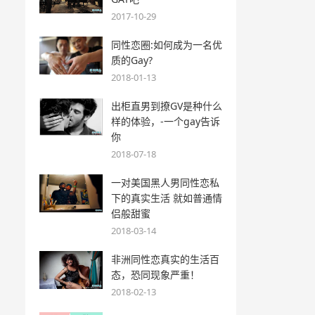
2017-10-29
同性恋圈:如何成为一名优
质的Gay?
2018-01-13
出柜直男到撩GV是种什么
样的体验，-一个gay告诉
你
2018-07-18
一对美国黑人男同性恋私
下的真实生活 就如普通情
侣般甜蜜
2018-03-14
非洲同性恋真实的生活百
态，恐同现象严重！
2018-02-13