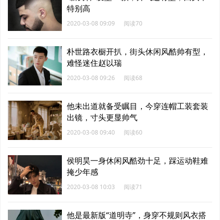
特别高
2020-03-08 09:09
阅读70
朴世路衣橱开扒，街头休闲风酷帅有型，
难怪迷住赵以瑞
2020-03-08 09:26
阅读68
他未出道就备受瞩目，今穿连帽工装套装
出镜，寸头更显帅气
2020-03-08 09:40
阅读60
侯明昊一身休闲风酷劲十足，踩运动鞋难
掩少年感
2020-03-08 10:03
阅读71
他是最新版“道明寺”，身穿不规则风衣搭