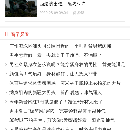
西装裤出镜，混搭时尚
2020-03-09 09:04
阅读48
看了又看
广州海珠区洲头咀公园附近的一个帅哥猛男烤肉摊
男生怎样做，看上去就会干干净净、不油腻？
男性穿紧身衣怎么说呢？能穿紧身衣的男性，首先能满足
这4个条件
颜值高！气质好！身材超好，让人想入非非
体育生追求冰雪氛围感，雾凇林里脱掉上衣拍肌肉大片
满身肌肉的新疆大男孩，前凸后翘，帅气逼人
今年新晋网红1哥就是他了！颜值+身材太绝了
男生夏日“极简风”穿搭，完美诠释越简单越帅气
30岁以下的男生，剪这6款发型超好看，阳光又帅气
黄景瑜解锁奢侈品牌全球代言人，时尚表现力真好