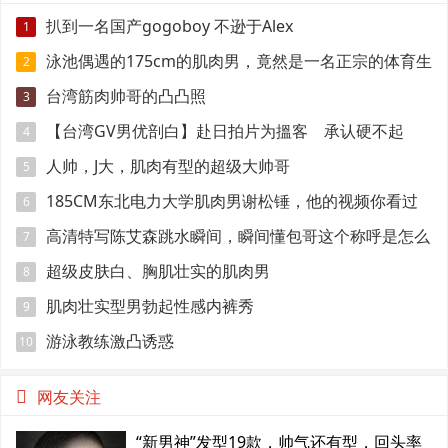
扒到一名国产gogoboy 不逊于Alex
1
泳池偶遇的175cm的肌肉男，竟然是一名正宗的体育生
2
台湾筋肉帅哥的凸凸照
3
【台湾GV男优剖白】赴日拍片为搵客 承认硬不起
4
来：但我还有性欲
人帅，J大，肌肉有型的超级大帅哥
5
185CM东北电力大学肌肉男谢松锤，他的视频你看过
6
吗
高清特写陈艾森跳水瞬间，瞬间懂包哥这个称呼是怎么
7
来的
超级皮肤白、胸肌壮实的肌肉男
8
肌肉壮实型男勃起性感内裤秀
9
游泳教练激凸诱惑
10
网友关注
“新男神”发型19款，帅气还有型，回头率