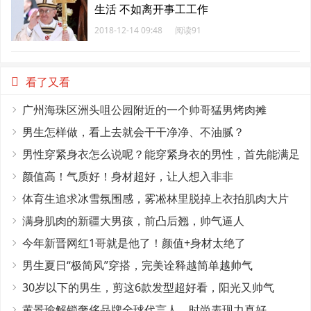
生活 不如离开事工工作
2018-12-14 09:48
阅读91
看了又看
广州海珠区洲头咀公园附近的一个帅哥猛男烤肉摊
男生怎样做，看上去就会干干净净、不油腻？
男性穿紧身衣怎么说呢？能穿紧身衣的男性，首先能满足
这4个条件
颜值高！气质好！身材超好，让人想入非非
体育生追求冰雪氛围感，雾凇林里脱掉上衣拍肌肉大片
满身肌肉的新疆大男孩，前凸后翘，帅气逼人
今年新晋网红1哥就是他了！颜值+身材太绝了
男生夏日“极简风”穿搭，完美诠释越简单越帅气
30岁以下的男生，剪这6款发型超好看，阳光又帅气
黄景瑜解锁奢侈品牌全球代言人，时尚表现力真好