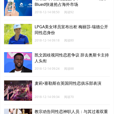
Blued快速抢占海外市场
2018-12-14 08:50
阅读92
LPGA美女球员宣布出柜 梅丽莎-瑞德公开
同性恋身份
2018-12-14 09:18
阅读80
凯文因歧视同性恋惹争议 辞去奥斯卡主持
人头衔
2018-12-14 09:24
阅读88
麦莉•塞勒斯在英国同性恋俱乐部表演
2018-12-14 09:34
阅读70
教宗劝告同性恋神职人员：与其过着双重