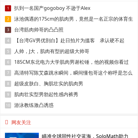
扒到一名国产gogoboy 不逊于Alex
1
泳池偶遇的175cm的肌肉男，竟然是一名正宗的体育生
2
台湾筋肉帅哥的凸凸照
3
【台湾GV男优剖白】赴日拍片为搵客 承认硬不起
4
来：但我还有性欲
人帅，J大，肌肉有型的超级大帅哥
5
185CM东北电力大学肌肉男谢松锤，他的视频你看过
6
吗
高清特写陈艾森跳水瞬间，瞬间懂包哥这个称呼是怎么
7
来的
超级皮肤白、胸肌壮实的肌肉男
8
肌肉壮实型男勃起性感内裤秀
9
游泳教练激凸诱惑
10
网友关注
瞄准全球同性社交蓝海，SoloMath助力