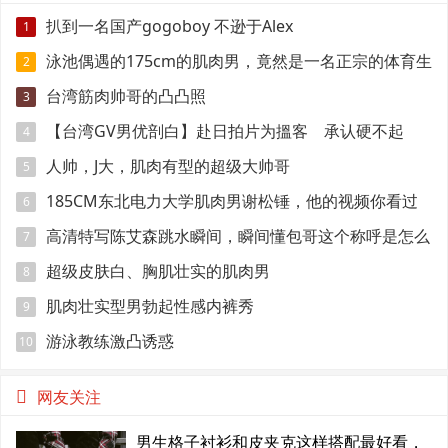
扒到一名国产gogoboy 不逊于Alex
1
泳池偶遇的175cm的肌肉男，竟然是一名正宗的体育生
2
台湾筋肉帅哥的凸凸照
3
【台湾GV男优剖白】赴日拍片为搵客 承认硬不起
4
来：但我还有性欲
人帅，J大，肌肉有型的超级大帅哥
5
185CM东北电力大学肌肉男谢松锤，他的视频你看过
6
吗
高清特写陈艾森跳水瞬间，瞬间懂包哥这个称呼是怎么
7
来的
超级皮肤白、胸肌壮实的肌肉男
8
肌肉壮实型男勃起性感内裤秀
9
游泳教练激凸诱惑
10
网友关注
男生格子衬衫和皮夹克这样搭配最好看，