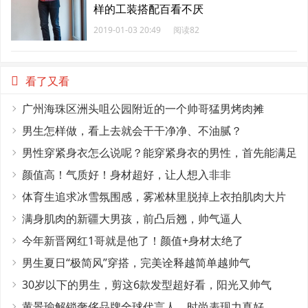
样的工装搭配百看不厌
2019-01-03 20:49
阅读82
看了又看
广州海珠区洲头咀公园附近的一个帅哥猛男烤肉摊
男生怎样做，看上去就会干干净净、不油腻？
男性穿紧身衣怎么说呢？能穿紧身衣的男性，首先能满足
这4个条件
颜值高！气质好！身材超好，让人想入非非
体育生追求冰雪氛围感，雾凇林里脱掉上衣拍肌肉大片
满身肌肉的新疆大男孩，前凸后翘，帅气逼人
今年新晋网红1哥就是他了！颜值+身材太绝了
男生夏日“极简风”穿搭，完美诠释越简单越帅气
30岁以下的男生，剪这6款发型超好看，阳光又帅气
黄景瑜解锁奢侈品牌全球代言人，时尚表现力真好