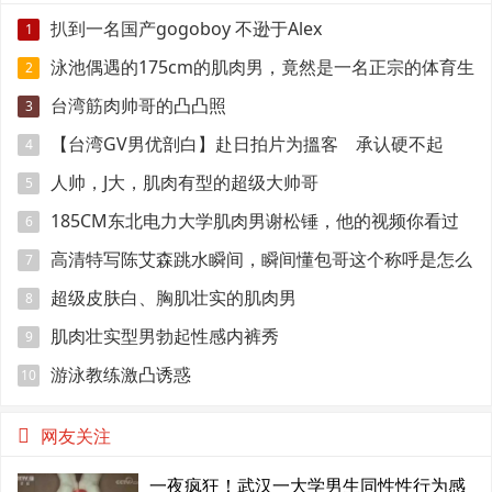
扒到一名国产gogoboy 不逊于Alex
1
泳池偶遇的175cm的肌肉男，竟然是一名正宗的体育生
2
台湾筋肉帅哥的凸凸照
3
【台湾GV男优剖白】赴日拍片为搵客 承认硬不起
4
来：但我还有性欲
人帅，J大，肌肉有型的超级大帅哥
5
185CM东北电力大学肌肉男谢松锤，他的视频你看过
6
吗
高清特写陈艾森跳水瞬间，瞬间懂包哥这个称呼是怎么
7
来的
超级皮肤白、胸肌壮实的肌肉男
8
肌肉壮实型男勃起性感内裤秀
9
游泳教练激凸诱惑
10
网友关注
一夜疯狂！武汉一大学男生同性性行为感