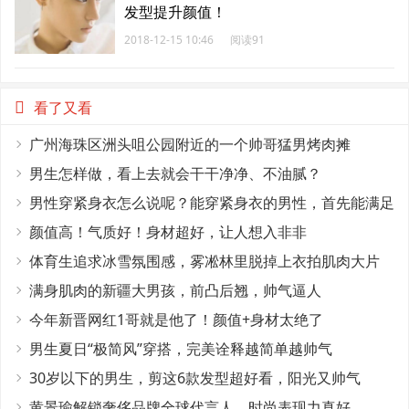
发型提升颜值！
2018-12-15 10:46
阅读91
看了又看
广州海珠区洲头咀公园附近的一个帅哥猛男烤肉摊
男生怎样做，看上去就会干干净净、不油腻？
男性穿紧身衣怎么说呢？能穿紧身衣的男性，首先能满足
这4个条件
颜值高！气质好！身材超好，让人想入非非
体育生追求冰雪氛围感，雾凇林里脱掉上衣拍肌肉大片
满身肌肉的新疆大男孩，前凸后翘，帅气逼人
今年新晋网红1哥就是他了！颜值+身材太绝了
男生夏日“极简风”穿搭，完美诠释越简单越帅气
30岁以下的男生，剪这6款发型超好看，阳光又帅气
黄景瑜解锁奢侈品牌全球代言人，时尚表现力真好