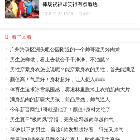
捧场祝福却笑得有点尴尬
2018-01-22 15:13
阅读60
看了又看
广州海珠区洲头咀公园附近的一个帅哥猛男烤肉摊
男生怎样做，看上去就会干干净净、不油腻？
男性穿紧身衣怎么说呢？能穿紧身衣的男性，首先能满足
这4个条件
颜值高！气质好！身材超好，让人想入非非
体育生追求冰雪氛围感，雾凇林里脱掉上衣拍肌肉大片
满身肌肉的新疆大男孩，前凸后翘，帅气逼人
今年新晋网红1哥就是他了！颜值+身材太绝了
男生夏日“极简风”穿搭，完美诠释越简单越帅气
30岁以下的男生，剪这6款发型超好看，阳光又帅气
黄景瑜解锁奢侈品牌全球代言人，时尚表现力真好