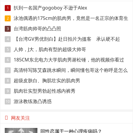
扒到一名国产gogoboy 不逊于Alex
1
泳池偶遇的175cm的肌肉男，竟然是一名正宗的体育生
2
台湾筋肉帅哥的凸凸照
3
【台湾GV男优剖白】赴日拍片为搵客 承认硬不起
4
来：但我还有性欲
人帅，J大，肌肉有型的超级大帅哥
5
185CM东北电力大学肌肉男谢松锤，他的视频你看过
6
吗
高清特写陈艾森跳水瞬间，瞬间懂包哥这个称呼是怎么
7
来的
超级皮肤白、胸肌壮实的肌肉男
8
肌肉壮实型男勃起性感内裤秀
9
游泳教练激凸诱惑
10
网友关注
同性恋属于一种心理疾病吗？