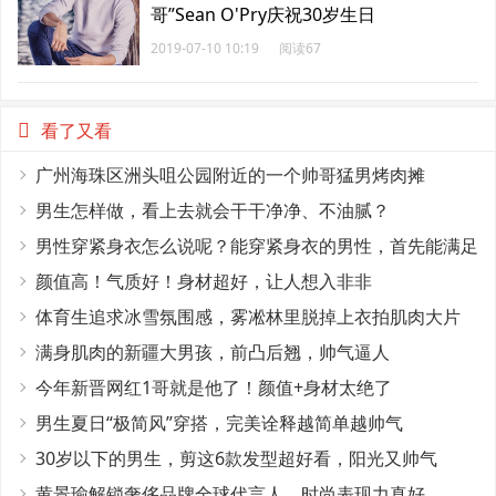
哥”Sean O'Pry庆祝30岁生日
2019-07-10 10:19
阅读67
看了又看
广州海珠区洲头咀公园附近的一个帅哥猛男烤肉摊
男生怎样做，看上去就会干干净净、不油腻？
男性穿紧身衣怎么说呢？能穿紧身衣的男性，首先能满足
这4个条件
颜值高！气质好！身材超好，让人想入非非
体育生追求冰雪氛围感，雾凇林里脱掉上衣拍肌肉大片
满身肌肉的新疆大男孩，前凸后翘，帅气逼人
今年新晋网红1哥就是他了！颜值+身材太绝了
男生夏日“极简风”穿搭，完美诠释越简单越帅气
30岁以下的男生，剪这6款发型超好看，阳光又帅气
黄景瑜解锁奢侈品牌全球代言人，时尚表现力真好