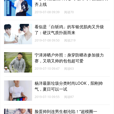
齐上线
2019-07-08 09:39
阅读70
看似是「白斩鸡」的车银优肌肉又升级
了：硬汉气质扑面而来
2019-07-08 09:50
阅读219
宁泽涛晒户外照：身穿防晒衣参加接力
赛，又萌又帅的包包超可爱
2019-07-10 09:47
阅读63
杨洋最新垃圾分类时尚LOOK，阳刚帅
气，夏日可以一试
2019-07-10 09:55
阅读87
脸蛋帅到连男生都沦陷！“超模圈一