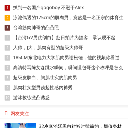
扒到一名国产gogoboy 不逊于Alex
1
泳池偶遇的175cm的肌肉男，竟然是一名正宗的体育生
2
台湾筋肉帅哥的凸凸照
3
【台湾GV男优剖白】赴日拍片为搵客 承认硬不起
4
来：但我还有性欲
人帅，J大，肌肉有型的超级大帅哥
5
185CM东北电力大学肌肉男谢松锤，他的视频你看过
6
吗
高清特写陈艾森跳水瞬间，瞬间懂包哥这个称呼是怎么
7
来的
超级皮肤白、胸肌壮实的肌肉男
8
肌肉壮实型男勃起性感内裤秀
9
游泳教练激凸诱惑
10
网友关注
32岁李治廷黑白衬衫时髦简约，颜值身材