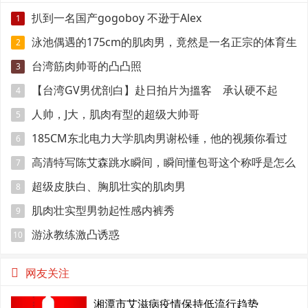
扒到一名国产gogoboy 不逊于Alex
1
泳池偶遇的175cm的肌肉男，竟然是一名正宗的体育生
2
台湾筋肉帅哥的凸凸照
3
【台湾GV男优剖白】赴日拍片为搵客 承认硬不起
4
来：但我还有性欲
人帅，J大，肌肉有型的超级大帅哥
5
185CM东北电力大学肌肉男谢松锤，他的视频你看过
6
吗
高清特写陈艾森跳水瞬间，瞬间懂包哥这个称呼是怎么
7
来的
超级皮肤白、胸肌壮实的肌肉男
8
肌肉壮实型男勃起性感内裤秀
9
游泳教练激凸诱惑
10
网友关注
湘潭市艾滋病疫情保持低流行趋势