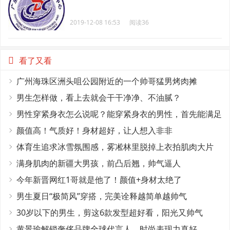
2019-12-08 16:53
阅读36
看了又看
广州海珠区洲头咀公园附近的一个帅哥猛男烤肉摊
男生怎样做，看上去就会干干净净、不油腻？
男性穿紧身衣怎么说呢？能穿紧身衣的男性，首先能满足
这4个条件
颜值高！气质好！身材超好，让人想入非非
体育生追求冰雪氛围感，雾凇林里脱掉上衣拍肌肉大片
满身肌肉的新疆大男孩，前凸后翘，帅气逼人
今年新晋网红1哥就是他了！颜值+身材太绝了
男生夏日“极简风”穿搭，完美诠释越简单越帅气
30岁以下的男生，剪这6款发型超好看，阳光又帅气
黄景瑜解锁奢侈品牌全球代言人，时尚表现力真好