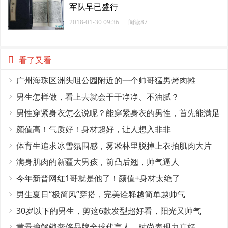
军队早已盛行
2018-01-30 09:36
阅读87
看了又看
广州海珠区洲头咀公园附近的一个帅哥猛男烤肉摊
男生怎样做，看上去就会干干净净、不油腻？
男性穿紧身衣怎么说呢？能穿紧身衣的男性，首先能满足
这4个条件
颜值高！气质好！身材超好，让人想入非非
体育生追求冰雪氛围感，雾凇林里脱掉上衣拍肌肉大片
满身肌肉的新疆大男孩，前凸后翘，帅气逼人
今年新晋网红1哥就是他了！颜值+身材太绝了
男生夏日“极简风”穿搭，完美诠释越简单越帅气
30岁以下的男生，剪这6款发型超好看，阳光又帅气
黄景瑜解锁奢侈品牌全球代言人，时尚表现力真好