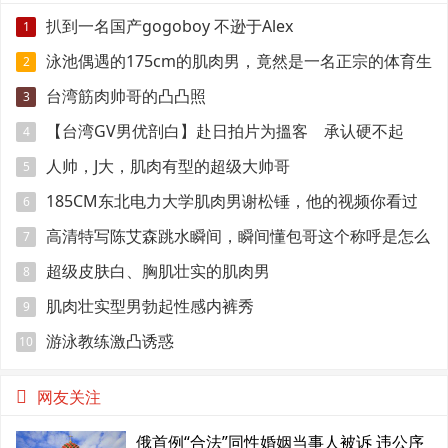
扒到一名国产gogoboy 不逊于Alex
1
泳池偶遇的175cm的肌肉男，竟然是一名正宗的体育生
2
台湾筋肉帅哥的凸凸照
3
【台湾GV男优剖白】赴日拍片为搵客 承认硬不起
4
来：但我还有性欲
人帅，J大，肌肉有型的超级大帅哥
5
185CM东北电力大学肌肉男谢松锤，他的视频你看过
6
吗
高清特写陈艾森跳水瞬间，瞬间懂包哥这个称呼是怎么
7
来的
超级皮肤白、胸肌壮实的肌肉男
8
肌肉壮实型男勃起性感内裤秀
9
游泳教练激凸诱惑
10
网友关注
俄首例“合法”同性婚姻当事人被诉 违公序