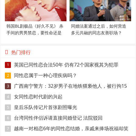
韩国BL剧极品《好久不见》 杀
同婚法案通过之后，如何营造
手间的男男禁恋，要性命还是
多元共融的同志友善职场？
爱情？
热门排行
英国已同性恋合法50年 仍有72个国家视其为犯罪
1
同性恋属于一种心理疾病吗？
2
广西南宁警方：32岁男子在地铁猥亵他人，被行拘15
3
日
女同性恋时代剧的兴起
4
皇后乐队传记片首张剧照曝光
5
台湾同性伴侣诉请直接同婚登记 法院驳回
6
越南一对相恋6年的同性恋结婚，亲戚来捧场祝福却笑
7