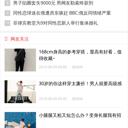
得有点尴尬
男子陷圈套失9000元 男网友勒索终获刑
8
同性恋球迷在俄遭房东驱赶 BBC:俄反同情绪严重
9
菲律宾教堂为9对同性恋新人举行集体婚礼
10
网友关注
168cm身高的参考穿搭，显高有好看，值
得收藏~
2019-08-09 09:09
阅读99
30岁的你这样穿太廉价！男人就要高级感
2019-08-09 09:45
阅读94
小腿腿又粗又短怎么办？变身长腿我有招