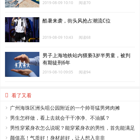
2019-08-09 10:10
阅读70
酷暑来袭，街头风抢占潮流C位
2019-08-09 10:43
阅读68
男子上海地铁站内猥亵3岁半男童，被判
有期徒刑6年
2019-08-10 09:05
阅读94
看了又看
广州海珠区洲头咀公园附近的一个帅哥猛男烤肉摊
男生怎样做，看上去就会干干净净、不油腻？
男性穿紧身衣怎么说呢？能穿紧身衣的男性，首先能满足
这4个条件
颜值高！气质好！身材超好，让人想入非非