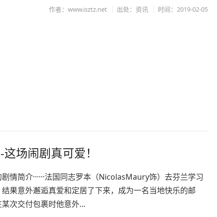
作者：www.isztz.net
出处：资讯
时间：2019-02-05
-这场闹剧真可爱！
情简介······法国同志罗本（NicolasMaury饰）去芬兰学习
，结果意外邂逅真爱和定居了下来，成为一名当地快乐的邮
某次交付包裹时他意外...