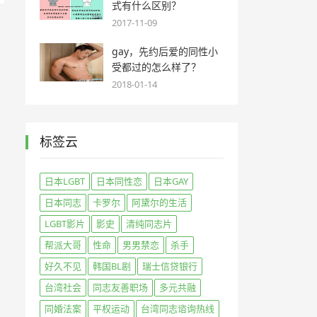
式有什么区别？
2017-11-09
gay，先约后爱的同性小
受都过的怎么样了？
2018-01-14
标签云
日本LGBT
日本同性恋
日本GAY
日本同志
卡罗尔
阿黛尔的生活
LGBT影片
影史
清纯同志片
帮派大哥
性命
男男禁恋
杀手
好久不见
韩国BL剧
瑞士信贷银行
台湾社会
同志友善职场
多元共融
同婚法案
平权运动
台湾同志谘询热线