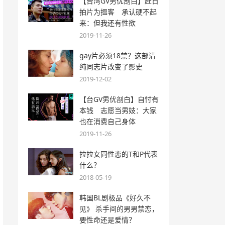
【台湾GV男优剖白】赴日
拍片为搵客 承认硬不起
来：但我还有性欲
2019-11-26
gay片必须18禁？这部清
纯同志片改变了影史
2019-12-02
【台GV男优剖白】自忖有
本钱 志愿当男妓：大家
也在消费自己身体
2019-11-26
拉拉女同性恋的T和P代表
什么？
2018-05-19
韩国BL剧极品《好久不
见》 杀手间的男男禁恋，
要性命还是爱情？