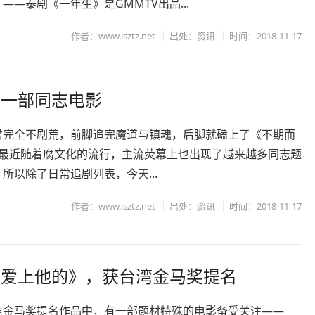
——泰剧《一年生》是GMMTV出品...
作者：www.isztz.net
出处：资讯
时间：2018-11-17
的一部同志电影
君完全不剧荒，前脚追完魔道与镇魂，后脚就磕上了《不期而
~最近随着腐文化的流行，主流荧幕上也出现了越来越多同志题
所以除了日常追剧列表，今天...
作者：www.isztz.net
出处：资讯
时间：2018-11-17
先爱上他的》，获台湾金马奖提名
湾金马奖提名作品中，有一部题材特殊的电影备受关注——