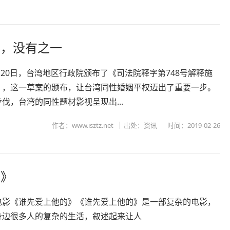
影，没有之一
2月20日，台湾地区行政院颁布了《司法院释字第748号解释施
》，这一草案的颁布，让台湾同性婚姻平权迈出了重要一步。
伐，台湾的同性题材影视呈现出...
作者：www.isztz.net
出处：资讯
时间：2019-02-26
的》
电影《谁先爱上他的》《谁先爱上他的》是一部复杂的电影，
身边很多人的复杂的生活，叙述起来让人