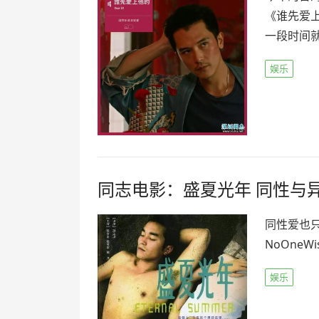
《谁先爱
一段时间就
娱乐
同志电影：盛夏光年 同性与
同性爱也
NoOneWis
娱乐