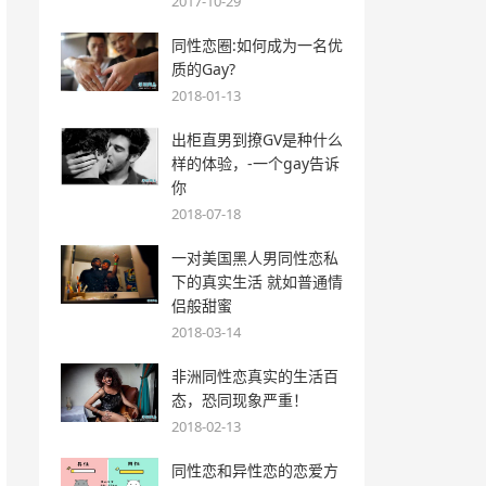
2017-10-29
同性恋圈:如何成为一名优
质的Gay?
2018-01-13
出柜直男到撩GV是种什么
样的体验，-一个gay告诉
你
2018-07-18
一对美国黑人男同性恋私
下的真实生活 就如普通情
侣般甜蜜
2018-03-14
非洲同性恋真实的生活百
态，恐同现象严重！
2018-02-13
同性恋和异性恋的恋爱方