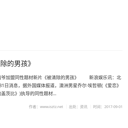
清除的男孩》
加盟同性题材新片《被清除的男孩》 新浪娱乐讯：北
31日消息，据外国媒体报道，澳洲男星乔尔·埃哲顿(《爱恋》
盖茨比》)执导的同性题材...
作者：www.isztz.net
出处：资讯
时间：2017-09-01