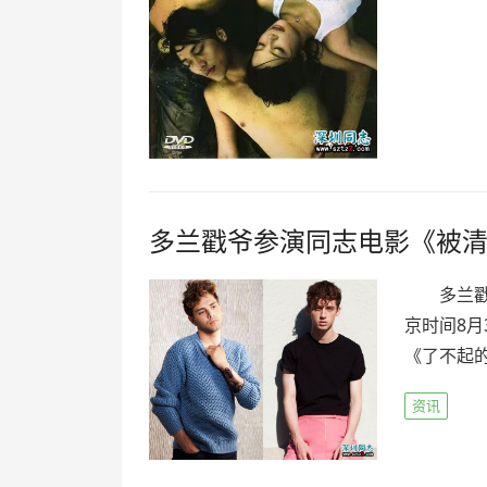
多兰戳爷参演同志电影《被
多兰戳爷
京时间8月
《了不起的
资讯