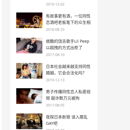
2019-12-02
有故事更有酒，一位同性
恋酒吧老板笔下的众生相
2018-08-25
痞酷的饶舌歌手Lil Peep
以超拽的方式出柜了
2017-08-10
日本社会越来越支持同性
婚姻，它会合法化吗？
2019-12-13
男子传播同性恋人私密视
频 敲诈数万元被拘
2017-08-05
夜探日本新宿 误入靡乱
GAY吧