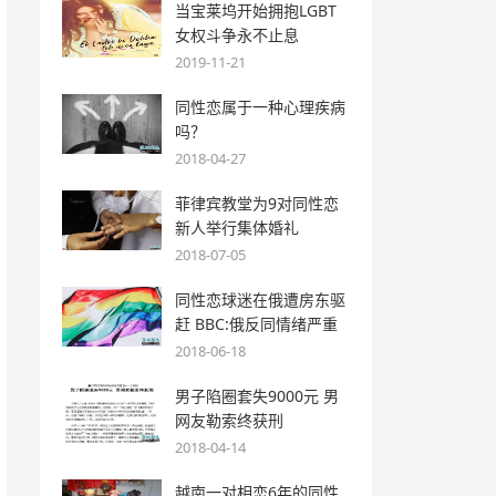
当宝莱坞开始拥抱LGBT
女权斗争永不止息
2019-11-21
同性恋属于一种心理疾病
吗？
2018-04-27
菲律宾教堂为9对同性恋
新人举行集体婚礼
2018-07-05
同性恋球迷在俄遭房东驱
赶 BBC:俄反同情绪严重
2018-06-18
男子陷圈套失9000元 男
网友勒索终获刑
2018-04-14
越南一对相恋6年的同性