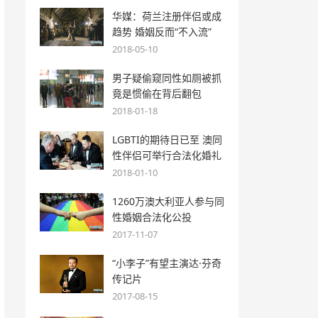
华媒：荷兰注册伴侣或成
趋势 婚姻反而“不入流”
2018-05-10
男子疑偷窥同性如厕被抓
竟是惯偷在背后翻包
2018-01-18
LGBTI的期待日已至 澳同
性伴侣可举行合法化婚礼
2018-01-10
1260万澳大利亚人参与同
性婚姻合法化公投
2017-11-07
“小李子”有望主演达·芬奇
传记片
2017-08-15