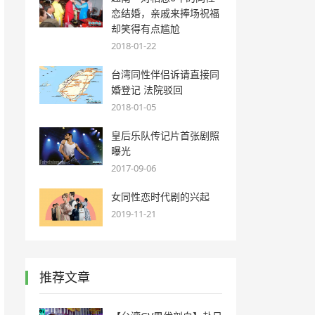
恋结婚，亲戚来捧场祝福
却笑得有点尴尬
2018-01-22
台湾同性伴侣诉请直接同
婚登记 法院驳回
2018-01-05
皇后乐队传记片首张剧照
曝光
2017-09-06
女同性恋时代剧的兴起
2019-11-21
推荐文章