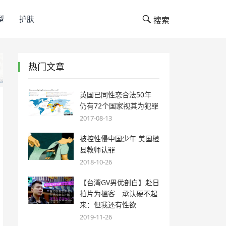
型
护肤
搜索
热门文章
英国已同性恋合法50年
仍有72个国家视其为犯罪
2017-08-13
被控性侵中国少年 美国橙
县教师认罪
2018-10-26
【台湾GV男优剖白】赴日
拍片为搵客 承认硬不起
来：但我还有性欲
2019-11-26