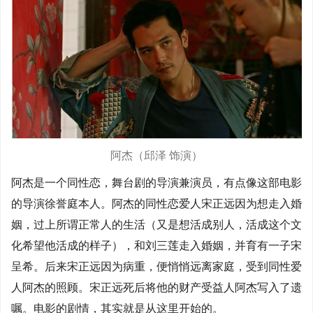
阿杰（邱泽 饰演）
阿杰是一个同性恋，舞台剧的导演兼演员，有点像这部电影
的导演徐誉庭本人。阿杰的同性恋爱人宋正远因为想走入婚
姻，过上所谓正常人的生活（又是想活成别人，活成这个文
化希望他活成的样子），和刘三莲走入婚姻，并育有一子宋
呈希。后来宋正远因为病重，便悄悄远离家庭，受到同性爱
人阿杰的照顾。宋正远死后将他的财产受益人阿杰写入了遗
嘱。电影的剧情，其实就是从这里开始的。