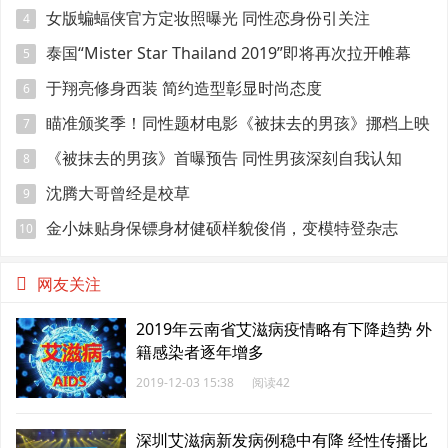
点肌肉
女版蝙蝠侠官方定妆照曝光 同性恋身份引关注
4
泰国“Mister Star Thailand 2019”即将再次拉开帷幕
5
于翔亮修身西装 简约造型彰显时尚态度
6
瞄准颁奖季！同性题材电影《被抹去的男孩》挪档上映
7
《被抹去的男孩》首曝预告 同性男孩深刻自我认知
8
沈腾大哥曾经是校草
9
金小妹贴身保镖身材健硕样貌俊俏，变模特登杂志
10
网友关注
2019年云南省艾滋病疫情略有下降趋势 外
籍感染者逐年增多
2019-12-03 15:38
阅读42
深圳艾滋病新发病例稳中有降 经性传播比