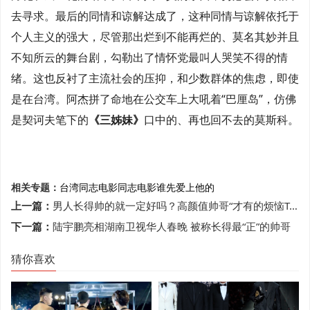
去寻求。最后的同情和谅解达成了，这种同情与谅解依托于
个人主义的强大，尽管那出烂到不能再烂的、莫名其妙并且
不知所云的舞台剧，勾勒出了情怀党最叫人哭笑不得的情
绪。这也反衬了主流社会的压抑，和少数群体的焦虑，即使
是在台湾。阿杰拼了命地在公交车上大吼着“巴厘岛”，仿佛
是契诃夫笔下的
《三姊妹》
口中的、再也回不去的莫斯科。
相关专题：
台湾同志电影
同志电影
谁先爱上他的
上一篇：
男人长得帅的就一定好吗？高颜值帅哥“才有的烦恼Top10”
下一篇：
陆宇鹏亮相湖南卫视华人春晚 被称长得最“正”的帅哥
猜你喜欢