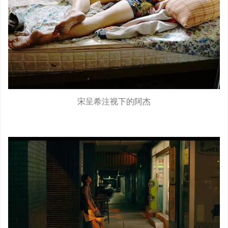
宋呈希注视下的阿杰