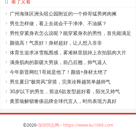
看了又看
广州海珠区洲头咀公园附近的一个帅哥猛男烤肉摊
男生怎样做，看上去就会干干净净、不油腻？
男性穿紧身衣怎么说呢？能穿紧身衣的男性，首先能满足
这4个条件
颜值高！气质好！身材超好，让人想入非非
体育生追求冰雪氛围感，雾凇林里脱掉上衣拍肌肉大片
满身肌肉的新疆大男孩，前凸后翘，帅气逼人
今年新晋网红1哥就是他了！颜值+身材太绝了
男生夏日“极简风”穿搭，完美诠释越简单越帅气
30岁以下的男生，剪这6款发型超好看，阳光又帅气
黄景瑜解锁奢侈品牌全球代言人，时尚表现力真好
©2020-
深圳同志网
-
https://www.ku1069.com