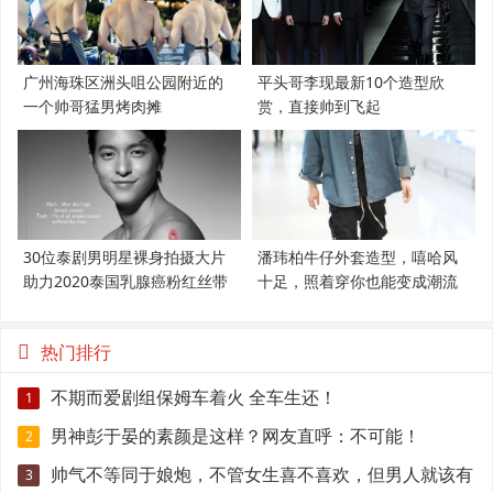
广州海珠区洲头咀公园附近的
平头哥李现最新10个造型欣
一个帅哥猛男烤肉摊
赏，直接帅到飞起
30位泰剧男明星裸身拍摄大片
潘玮柏牛仔外套造型，嘻哈风
助力2020泰国乳腺癌粉红丝带
十足，照着穿你也能变成潮流
范
热门排行
不期而爱剧组保姆车着火 全车生还！
1
男神彭于晏的素颜是这样？网友直呼：不可能！
2
帅气不等同于娘炮，不管女生喜不喜欢，但男人就该有
3