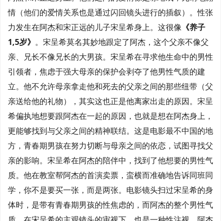
情（他们的爱情关系也是通过闪回镜头进行的插叙）。性张
力发生在阿杰和宋正远的儿子宋呈希身上。这很像
《养子
1,5岁》
。宋呈希莫名其妙地跟定了阿杰，这个父亲不像父
亲、兄长不像兄长的大男孩。宋呈希在寻求他生命中的男性
引领者，焦虑于强大母亲的保护会剥夺了他男性气质的建
立。他不允许母亲拿走他和死去的父亲之间的那些纽带（父
亲
送给他的
礼物），其实这也正是他离家出走的原因。宋呈
希偏执地想要跟阿杰在一起的原因，也就是想在阿杰身上，
更能够找到与父亲之间的精神联结。这是电影最不中国的地
方，青春期男孩在努力切断与母亲之间的依恋，试图寻找父
亲的影响。宋呈希在阿杰的陪伴中，找到了他想要的男性气
质。他在教室帮阿杰的首演卖票，蛮横而准确地告诉同班同
学，你不是要买一张，而是两张。电影镜头扫过宋呈希的身
体时，是带有青春期男孩的性焦虑的，而阿杰的整个男性气
质，在宋呈希的主观镜头的审视下，也是一种性注视。阿杰