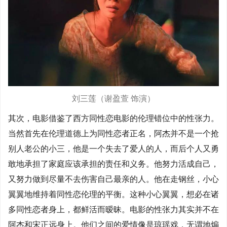
刘三莲（谢盈萱 饰演）
其次，电影借鉴了西方同性恋电影的伦理错位中的性张力。
当然首先在伦理道德上为同性恋者正名，阿杰并不是一个抢
别人老公的小三，他是一个失去了爱人的人，而后个人又勇
敢地承担了家庭应该承担的责任和义务。他努力活成自己，
又努力做到尽量不去伤害自己最亲的人。他在走钢丝，小心
翼翼地维持着同性恋伦理的平衡。这种小心翼翼，想必在诸
多同性恋者身上，都鲜活而暧昧。电影的性张力其实并不在
阿杰和宋正远身上。他们之间的爱情像是琼瑶戏，无谓地煽