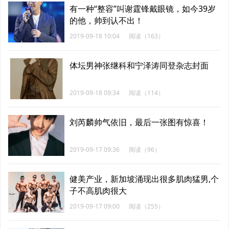
有一种“整容”叫谢霆锋戴眼镜，如今39岁
的他，帅到认不出！
2019-09-18 10:04
阅读（163）
体坛男神张继科和宁泽涛同登杂志封面
2019-09-18 09:34
阅读（114）
刘芮麟帅气依旧，最后一张图有惊喜！
2019-09-17 09:36
阅读（96）
健美产业，新加坡涌现出很多肌肉猛男,个
子不高肌肉很大
2019-09-17 09:00
阅读（255）