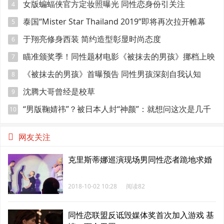
点肌肉
女版蝙蝠侠官方定妆照曝光 同性恋身份引关注
4
泰国“Mister Star Thailand 2019”即将再次拉开帷幕
5
于翔亮修身西装 简约造型彰显时尚态度
6
瞄准颁奖季！同性题材电影《被抹去的男孩》挪档上映
7
《被抹去的男孩》首曝预告 同性男孩深刻自我认知
8
沈腾大哥曾经是校草
9
“男版鞠婧祎”？被日本人封“神颜”：就想问这次是几千
10
年一遇？
网友关注
克里斯蒂娜巡演现场男同性恋者跪地求婚
2018-10-02 10:28
阅读82
同性恋联盟反诋毁媒体奖首次加入游戏 基