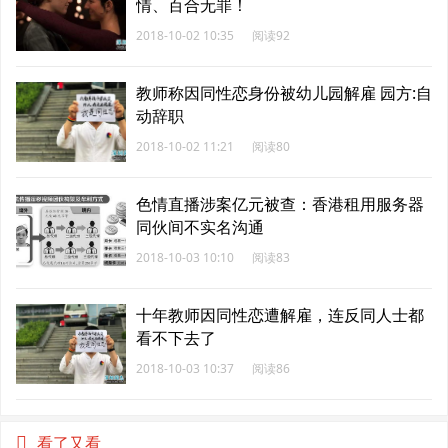
情、百合无罪！
2018-10-02 10:35
阅读92
教师称因同性恋身份被幼儿园解雇 园方:自
动辞职
2018-10-02 11:21
阅读80
色情直播涉案亿元被查：香港租用服务器
同伙间不实名沟通
2018-10-03 10:10
阅读83
十年教师因同性恋遭解雇，连反同人士都
看不下去了
2018-10-03 10:37
阅读86
看了又看