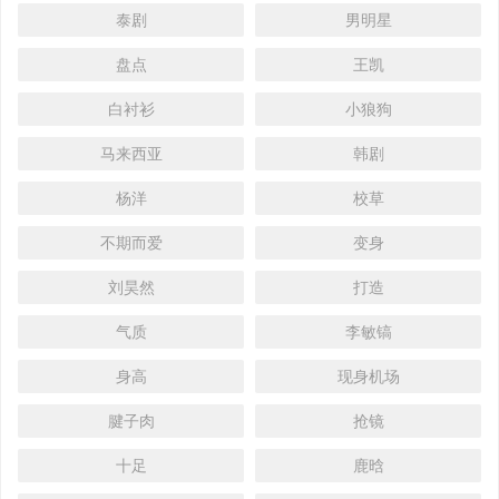
泰剧
男明星
盘点
王凯
白衬衫
小狼狗
马来西亚
韩剧
杨洋
校草
不期而爱
变身
刘昊然
打造
气质
李敏镐
身高
现身机场
腱子肉
抢镜
十足
鹿晗