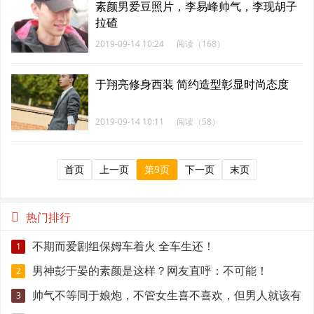
素颜男爱豆照片，李易峰帅气，李现胡子
拉碴
2019-09-14 10:24
阅读（168）
于翔亮修身西装 简约造型彰显时尚态度
2019-09-14 10:11
阅读（58）
首页
上一页
第9页
下一页
末页
热门排行
不期而爱剧组保姆车着火 全车生还！
1
男神彭于晏的素颜是这样？网友直呼：不可能！
2
帅气不等同于娘炮，不管女生喜不喜欢，但男人就该有
3