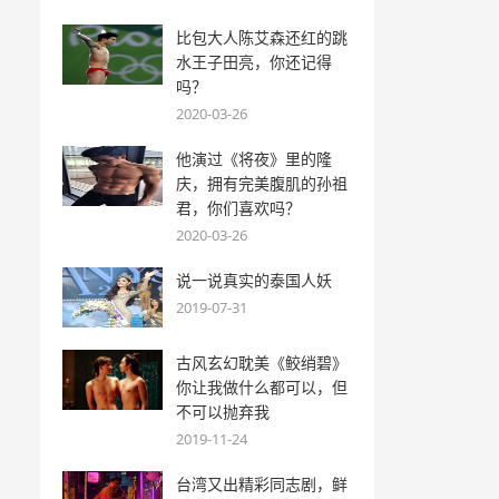
比包大人陈艾森还红的跳
水王子田亮，你还记得
吗？
2020-03-26
他演过《将夜》里的隆
庆，拥有完美腹肌的孙祖
君，你们喜欢吗？
2020-03-26
说一说真实的泰国人妖
2019-07-31
古风玄幻耽美《鲛绡碧》
你让我做什么都可以，但
不可以抛弃我
2019-11-24
台湾又出精彩同志剧，鲜