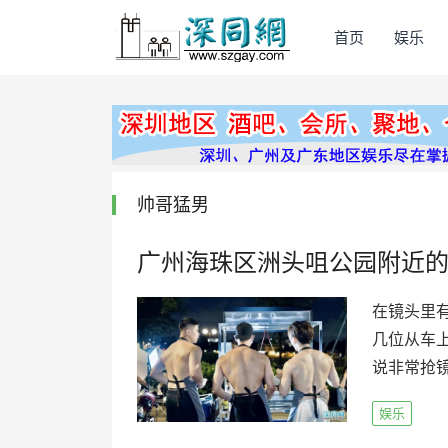
首页
娱乐
帅哥猛男
广州海珠区洲头咀公园附近
在镜头里
几位从车
说非常抢镜
娱乐