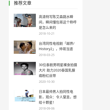
推荐文章
高清特写陈艾森跳水瞬
间，瞬间懂包哥这个称呼
是怎么来的
2018-10-21
台湾同性电视剧「越界/
History2」，帅哥当道
2018-03-25
30位泰剧男明星裸身拍摄
大片 助力2020泰国乳腺
癌粉红丝带
2020-10-30
日本最帅男人拍同性电
影，观众：令人窒息，想
给十颗星！
2018-09-06