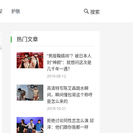
型
护肤
搜索
热门文章
“男版鞠婧祎”？被日本人
封“神颜”：就想问这次是
几千年一遇？
2019-08-12
高清特写陈艾森跳水瞬
间，瞬间懂包哥这个称呼
是怎么来的
2018-10-21
拒绝讨论同性恋怎么演 邱
泽：他们跟你我都一样