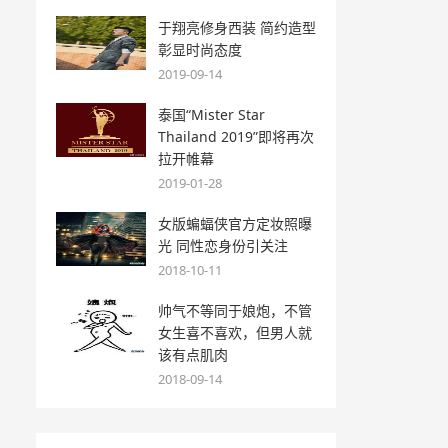
于翔亮修身西装 简约造型
彰显时尚态度
2019-09-14
泰国“Mister Star
Thailand 2019”即将再次
拉开帷幕
2019-01-28
女版蝙蝠侠官方定妆照曝
光 同性恋身份引关注
2018-10-11
帅气不等同于娘炮，不管
女生喜不喜欢，但男人就
该有点肌肉
2018-09-14