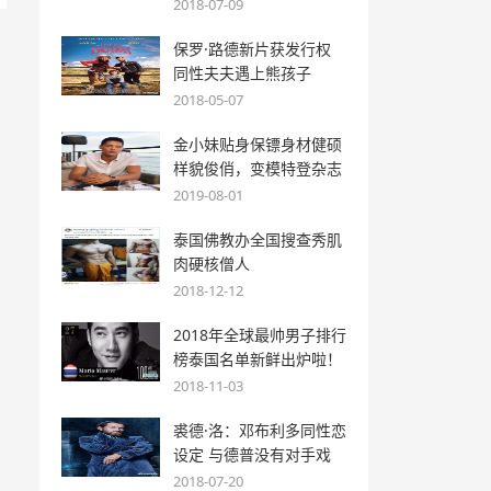
2018-07-09
保罗·路德新片获发行权
同性夫夫遇上熊孩子
2018-05-07
金小妹贴身保镖身材健硕
样貌俊俏，变模特登杂志
2019-08-01
泰国佛教办全国搜查秀肌
肉硬核僧人
2018-12-12
2018年全球最帅男子排行
榜泰国名单新鲜出炉啦！
2018-11-03
裘德·洛：邓布利多同性恋
设定 与德普没有对手戏
2018-07-20