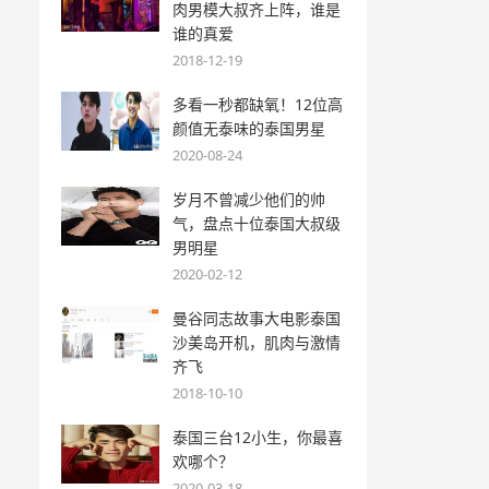
肉男模大叔齐上阵，谁是
谁的真爱
2018-12-19
多看一秒都缺氧！12位高
颜值无泰味的泰国男星
2020-08-24
岁月不曾减少他们的帅
气，盘点十位泰国大叔级
男明星
2020-02-12
曼谷同志故事大电影泰国
沙美岛开机，肌肉与激情
齐飞
2018-10-10
泰国三台12小生，你最喜
欢哪个？
2020-03-18