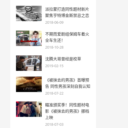
派拉蒙打造同性题材新片
聚焦亨特博金斯禁忌之恋
2018-06-09
不期而爱剧组保姆车着火
全车生还！
2018-10-28
沈腾大哥曾经是校草
2019-02-15
《被抹去的男孩》首曝预
告 同性男孩深刻自我认知
2018-07-22
瞄准颁奖季！同性题材电
影《被抹去的男孩》挪档
上映
2018-07-03