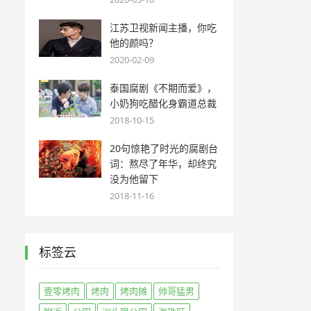
江苏卫视新闻主播，你吃
他的颜吗？
2020-02-09
泰国腐剧《不期而爱》，
小奶狗吃醋化身霸道总裁
2018-10-15
20句惊艳了时光的腐剧台
词：熬尽了年华，却终究
没为他留下
2018-11-16
标签云
壹零烤肉
烤肉
烤肉摊
帅哥猛男