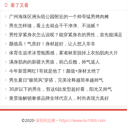
看了又看
广州海珠区洲头咀公园附近的一个帅哥猛男烤肉摊
男生怎样做，看上去就会干干净净、不油腻？
男性穿紧身衣怎么说呢？能穿紧身衣的男性，首先能满足
这4个条件
颜值高！气质好！身材超好，让人想入非非
体育生追求冰雪氛围感，雾凇林里脱掉上衣拍肌肉大片
满身肌肉的新疆大男孩，前凸后翘，帅气逼人
今年新晋网红1哥就是他了！颜值+身材太绝了
男生夏日“极简风”穿搭，完美诠释越简单越帅气
30岁以下的男生，剪这6款发型超好看，阳光又帅气
黄景瑜解锁奢侈品牌全球代言人，时尚表现力真好
©2020-
深圳同志网
-
https://www.ku1069.com