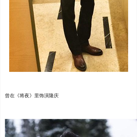
曾在《将夜》里饰演隆庆