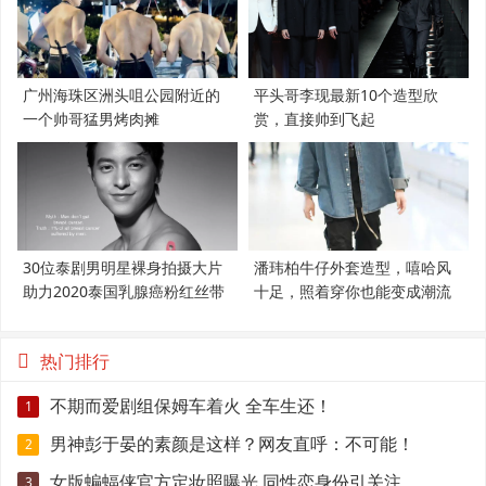
广州海珠区洲头咀公园附近的
平头哥李现最新10个造型欣
一个帅哥猛男烤肉摊
赏，直接帅到飞起
30位泰剧男明星裸身拍摄大片
潘玮柏牛仔外套造型，嘻哈风
助力2020泰国乳腺癌粉红丝带
十足，照着穿你也能变成潮流
范
热门排行
不期而爱剧组保姆车着火 全车生还！
1
男神彭于晏的素颜是这样？网友直呼：不可能！
2
女版蝙蝠侠官方定妆照曝光 同性恋身份引关注
3