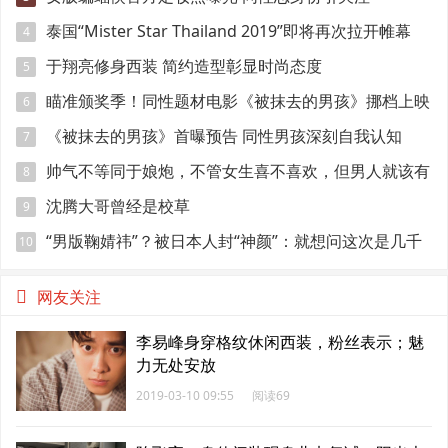
泰国“Mister Star Thailand 2019”即将再次拉开帷幕
4
于翔亮修身西装 简约造型彰显时尚态度
5
瞄准颁奖季！同性题材电影《被抹去的男孩》挪档上映
6
《被抹去的男孩》首曝预告 同性男孩深刻自我认知
7
帅气不等同于娘炮，不管女生喜不喜欢，但男人就该有
8
点肌肉
沈腾大哥曾经是校草
9
“男版鞠婧祎”？被日本人封“神颜”：就想问这次是几千
10
年一遇？
网友关注
李易峰身穿格纹休闲西装，粉丝表示；魅
力无处安放
2019-03-10 09:55
阅读69