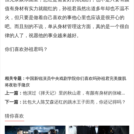
值有身材有实力就能红的，孙祖君虽然出道多年却也不温不
火，但只要是做着自己喜欢的事他心里也应该是很开心的
吧。而且别的不说，单从身材管理这方面，真的是一个很自
律的人了，祝愿他的事业越来越好。
你们喜欢孙祖君吗？
相关专题：
中国新锐演员
中央戏剧学院
你们喜欢吗
孙祖君
完美腹肌
将夜
歌手
隆庆
上一篇：
他演过《择天记》里的秋山君，有颜有身材的张峻宁为何一直不火？
下一篇：
比包大人陈艾森还红的跳水王子田亮，你还记得吗？
猜你喜欢