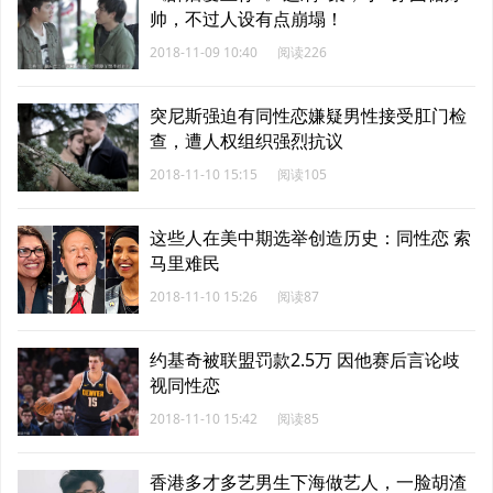
帅，不过人设有点崩塌！
2018-11-09 10:40
阅读226
突尼斯强迫有同性恋嫌疑男性接受肛门检
查，遭人权组织强烈抗议
2018-11-10 15:15
阅读105
这些人在美中期选举创造历史：同性恋 索
马里难民
2018-11-10 15:26
阅读87
约基奇被联盟罚款2.5万 因他赛后言论歧
视同性恋
2018-11-10 15:42
阅读85
香港多才多艺男生下海做艺人，一脸胡渣