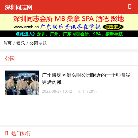
深圳同志网
点此进入》
深圳、广州、广东同志会所、SPA、按摩导航
首页
娱乐
公园
专题
公园
广州海珠区洲头咀公园附近的一个帅哥猛
男烤肉摊
2022-08-27 10:42
阅读（281）
热门排行