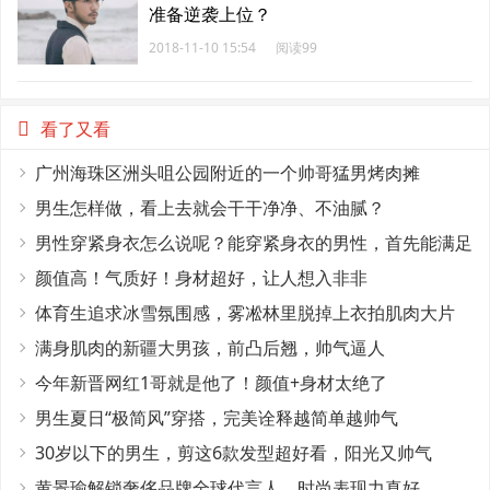
准备逆袭上位？
2018-11-10 15:54
阅读99
看了又看
广州海珠区洲头咀公园附近的一个帅哥猛男烤肉摊
男生怎样做，看上去就会干干净净、不油腻？
男性穿紧身衣怎么说呢？能穿紧身衣的男性，首先能满足
这4个条件
颜值高！气质好！身材超好，让人想入非非
体育生追求冰雪氛围感，雾凇林里脱掉上衣拍肌肉大片
满身肌肉的新疆大男孩，前凸后翘，帅气逼人
今年新晋网红1哥就是他了！颜值+身材太绝了
男生夏日“极简风”穿搭，完美诠释越简单越帅气
30岁以下的男生，剪这6款发型超好看，阳光又帅气
黄景瑜解锁奢侈品牌全球代言人，时尚表现力真好