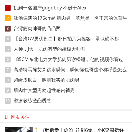
扒到一名国产gogoboy 不逊于Alex
1
泳池偶遇的175cm的肌肉男，竟然是一名正宗的体育生
2
台湾筋肉帅哥的凸凸照
3
【台湾GV男优剖白】赴日拍片为搵客 承认硬不起
4
来：但我还有性欲
人帅，J大，肌肉有型的超级大帅哥
5
185CM东北电力大学肌肉男谢松锤，他的视频你看过
6
吗
高清特写陈艾森跳水瞬间，瞬间懂包哥这个称呼是怎么
7
来的
超级皮肤白、胸肌壮实的肌肉男
8
肌肉壮实型男勃起性感内裤秀
9
游泳教练激凸诱惑
10
网友关注
《醉后爱上你2》连刷6集，小K穿围裙好