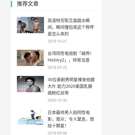
推荐文章
高清特写陈艾森跳水瞬
间，瞬间懂包哥这个称呼
是怎么来的
2018-10-21
台湾同性电视剧「越界/
History2」，帅哥当道
2018-03-25
30位泰剧男明星裸身拍摄
大片 助力2020泰国乳腺
癌粉红丝带
2020-10-30
日本最帅男人拍同性电
影，观众：令人窒息，想
给十颗星！
2018-09-06