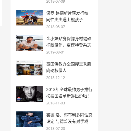
2018-07-09
保罗·路德新片获发行权
同性夫夫遇上熊孩子
2018-05-07
金小妹贴身保镖身材健硕
样貌俊俏，变模特登杂志
2019-08-01
泰国佛教办全国搜查秀肌
肉硬核僧人
2018-12-12
2018年全球最帅男子排行
榜泰国名单新鲜出炉啦！
2018-11-03
裘德·洛：邓布利多同性恋
设定 与德普没有对手戏
2018-07-20