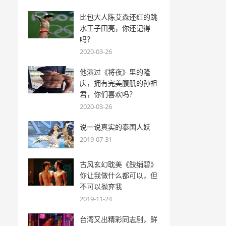
比包大人陈艾森还红的跳
水王子田亮，你还记得
吗？
2020-03-26
他演过《将夜》里的隆
庆，拥有完美腹肌的孙祖
君，你们喜欢吗？
2020-03-26
说一说真实的泰国人妖
2019-07-31
古风玄幻耽美《鲛绡碧》
你让我做什么都可以，但
不可以抛弃我
2019-11-24
台湾又出精彩同志剧，鲜