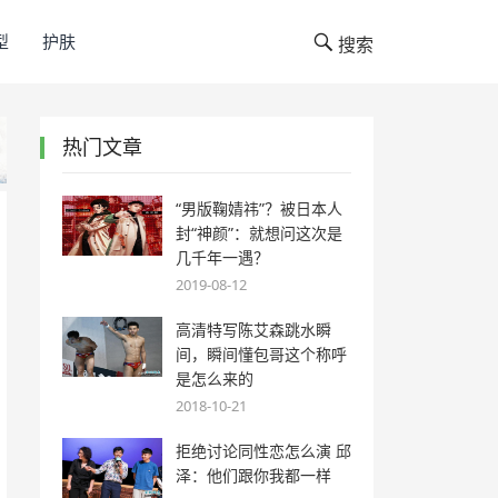
型
护肤
搜索
热门文章
“男版鞠婧祎”？被日本人
封“神颜”：就想问这次是
几千年一遇？
2019-08-12
高清特写陈艾森跳水瞬
间，瞬间懂包哥这个称呼
是怎么来的
2018-10-21
拒绝讨论同性恋怎么演 邱
泽：他们跟你我都一样