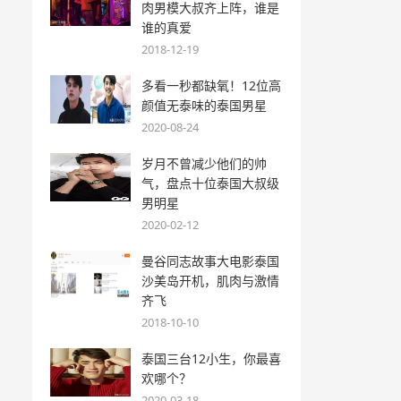
肉男模大叔齐上阵，谁是
谁的真爱
2018-12-19
多看一秒都缺氧！12位高
颜值无泰味的泰国男星
2020-08-24
岁月不曾减少他们的帅
气，盘点十位泰国大叔级
男明星
2020-02-12
曼谷同志故事大电影泰国
沙美岛开机，肌肉与激情
齐飞
2018-10-10
泰国三台12小生，你最喜
欢哪个？
2020-03-18