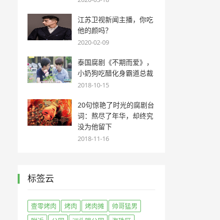
江苏卫视新闻主播，你吃
他的颜吗？
2020-02-09
泰国腐剧《不期而爱》，
小奶狗吃醋化身霸道总裁
2018-10-15
20句惊艳了时光的腐剧台
词：熬尽了年华，却终究
没为他留下
2018-11-16
标签云
壹零烤肉
烤肉
烤肉摊
帅哥猛男