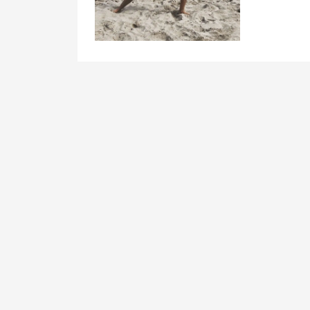
文
章
导
航