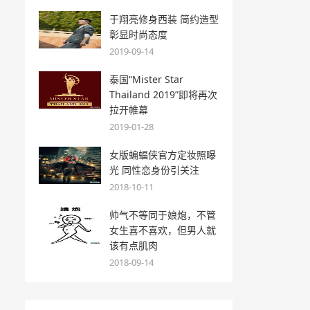
于翔亮修身西装 简约造型
彰显时尚态度
2019-09-14
泰国“Mister Star
Thailand 2019”即将再次
拉开帷幕
2019-01-28
女版蝙蝠侠官方定妆照曝
光 同性恋身份引关注
2018-10-11
帅气不等同于娘炮，不管
女生喜不喜欢，但男人就
该有点肌肉
2018-09-14