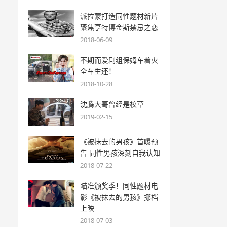
派拉蒙打造同性题材新片
聚焦亨特博金斯禁忌之恋
2018-06-09
不期而爱剧组保姆车着火
全车生还！
2018-10-28
沈腾大哥曾经是校草
2019-02-15
《被抹去的男孩》首曝预
告 同性男孩深刻自我认知
2018-07-22
瞄准颁奖季！同性题材电
影《被抹去的男孩》挪档
上映
2018-07-03