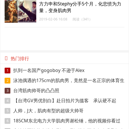
方力申和Stephy分手5个月，化悲愤为力
量，变身肌肉男
2019-02-06 16:08
阅读（341）
热门排行
扒到一名国产gogoboy 不逊于Alex
1
泳池偶遇的175cm的肌肉男，竟然是一名正宗的体育生
2
台湾筋肉帅哥的凸凸照
3
【台湾GV男优剖白】赴日拍片为搵客 承认硬不起
4
来：但我还有性欲
人帅，J大，肌肉有型的超级大帅哥
5
185CM东北电力大学肌肉男谢松锤，他的视频你看过
6