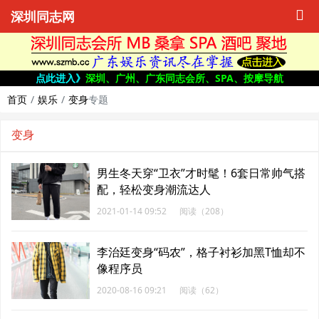
深圳同志网
点此进入》
深圳、广州、广东同志会所、SPA、按摩导航
首页
娱乐
变身
专题
变身
男生冬天穿“卫衣”才时髦！6套日常帅气搭
配，轻松变身潮流达人
2021-01-14 09:52
阅读（208）
李治廷变身“码农”，格子衬衫加黑T恤却不
像程序员
2020-08-16 09:21
阅读（62）