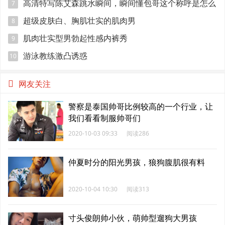
吗
高清特写陈艾森跳水瞬间，瞬间懂包哥这个称呼是怎么
7
来的
超级皮肤白、胸肌壮实的肌肉男
8
肌肉壮实型男勃起性感内裤秀
9
游泳教练激凸诱惑
10
网友关注
警察是泰国帅哥比例较高的一个行业，让
我们看看制服帅哥们
2020-10-03 09:33
阅读286
仲夏时分的阳光男孩，狼狗腹肌很有料
2020-10-04 10:30
阅读313
寸头俊朗帅小伙，萌帅型遛狗大男孩