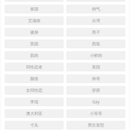
泰国
帅气
艾滋病
台湾
健身
男子
英国
西装
肌肉
小鲜肉
同性恋者
美国
颜值
帅哥
女同性恋
穿搭
李现
Gay
澳大利亚
小哥哥
寸头
男生发型