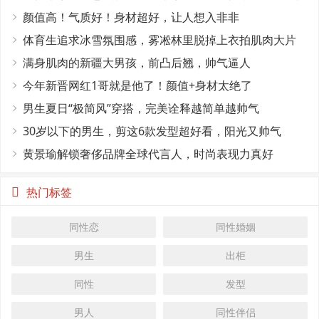
这4个条件
颜值高！气质好！身材超好，让人想入非非
体育生追求冰雪氛围感，雾凇林里脱掉上衣拍肌肉大片
满身肌肉的新疆大男孩，前凸后翘，帅气逼人
今年新晋网红1哥就是他了！颜值+身材太绝了
男生夏日“极简风”穿搭，完美诠释越简单越帅气
30岁以下的男生，剪这6款发型超好看，阳光又帅气
黄景瑜解锁奢侈品牌全球代言人，时尚表现力真好
热门标签
同性恋
同性婚姻
男生
出柜
同性
发型
男人
同性伴侣