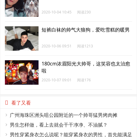
2020-10-04 10:45
阅读230
短裤白袜的帅气大狼狗，爱吃雪糕的暖男
2020-10-06 09:51
阅读1213
180cm浓眉阳光大帅哥，这笑容也太治愈
啦
2020-10-07 09:01
阅读176
看了又看
广州海珠区洲头咀公园附近的一个帅哥猛男烤肉摊
男生怎样做，看上去就会干干净净、不油腻？
男性穿紧身衣怎么说呢？能穿紧身衣的男性，首先能满足