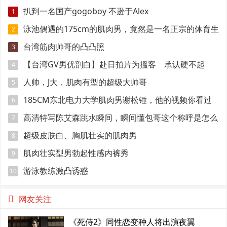
扒到一名国产gogoboy 不逊于Alex
1
泳池偶遇的175cm的肌肉男，竟然是一名正宗的体育生
2
台湾筋肉帅哥的凸凸照
3
【台湾GV男优剖白】赴日拍片为搵客 承认硬不起
4
来：但我还有性欲
人帅，J大，肌肉有型的超级大帅哥
5
185CM东北电力大学肌肉男谢松锤，他的视频你看过
6
吗
高清特写陈艾森跳水瞬间，瞬间懂包哥这个称呼是怎么
7
来的
超级皮肤白、胸肌壮实的肌肉男
8
肌肉壮实型男勃起性感内裤秀
9
游泳教练激凸诱惑
10
网友关注
《死侍2》同性恋变种人将出演夜翼