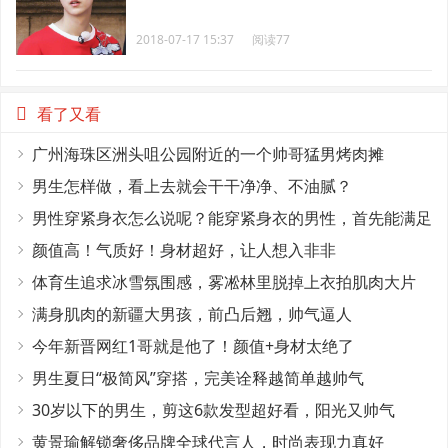
2018-07-17 15:37
阅读77
看了又看
广州海珠区洲头咀公园附近的一个帅哥猛男烤肉摊
男生怎样做，看上去就会干干净净、不油腻？
男性穿紧身衣怎么说呢？能穿紧身衣的男性，首先能满足
这4个条件
颜值高！气质好！身材超好，让人想入非非
体育生追求冰雪氛围感，雾凇林里脱掉上衣拍肌肉大片
满身肌肉的新疆大男孩，前凸后翘，帅气逼人
今年新晋网红1哥就是他了！颜值+身材太绝了
男生夏日“极简风”穿搭，完美诠释越简单越帅气
30岁以下的男生，剪这6款发型超好看，阳光又帅气
黄景瑜解锁奢侈品牌全球代言人，时尚表现力真好