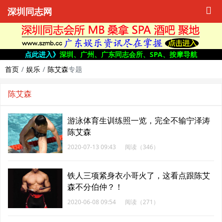
深圳同志网
点此进入》
深圳、广州、广东同志会所、SPA、按摩导航
首页
娱乐
陈艾森
专题
陈艾森
游泳体育生训练照一览，完全不输宁泽涛
陈艾森
2020-07-13 09:43
阅读（346）
铁人三项紧身衣小哥火了，这看点跟陈艾
森不分伯仲？！
2020-06-08 09:54
阅读（271）