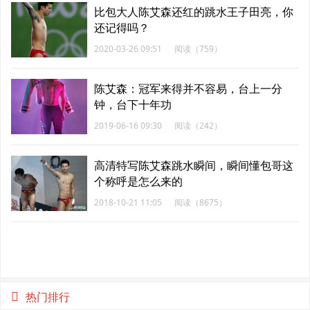
比包大人陈艾森还红的跳水王子田亮，你
还记得吗？
2020-03-26 09:51
阅读（759）
陈艾森：冠军来得并不容易，台上一分
钟，台下十年功
2019-06-16 09:30
阅读（242）
高清特写陈艾森跳水瞬间，瞬间懂包哥这
个称呼是怎么来的
2018-10-21 11:05
阅读（8675）
热门排行