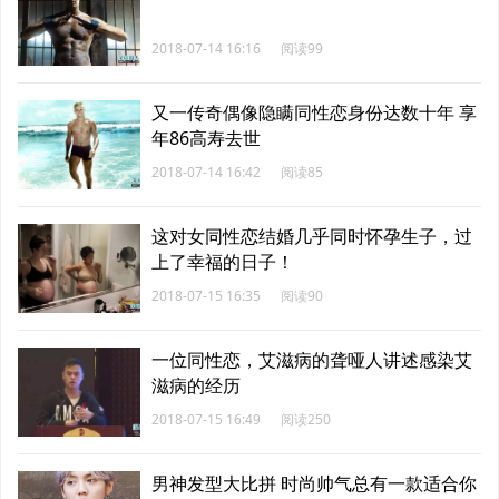
2018-07-14 16:16
阅读99
又一传奇偶像隐瞒同性恋身份达数十年 享
年86高寿去世
2018-07-14 16:42
阅读85
这对女同性恋结婚几乎同时怀孕生子，过
上了幸福的日子！
2018-07-15 16:35
阅读90
一位同性恋，艾滋病的聋哑人讲述感染艾
滋病的经历
2018-07-15 16:49
阅读250
男神发型大比拼 时尚帅气总有一款适合你