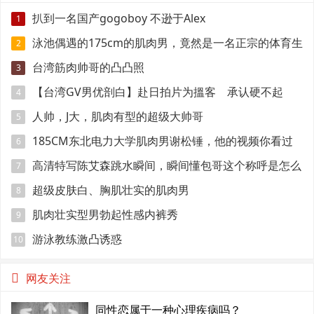
扒到一名国产gogoboy 不逊于Alex
1
泳池偶遇的175cm的肌肉男，竟然是一名正宗的体育生
2
台湾筋肉帅哥的凸凸照
3
【台湾GV男优剖白】赴日拍片为搵客 承认硬不起
4
来：但我还有性欲
人帅，J大，肌肉有型的超级大帅哥
5
185CM东北电力大学肌肉男谢松锤，他的视频你看过
6
吗
高清特写陈艾森跳水瞬间，瞬间懂包哥这个称呼是怎么
7
来的
超级皮肤白、胸肌壮实的肌肉男
8
肌肉壮实型男勃起性感内裤秀
9
游泳教练激凸诱惑
10
网友关注
同性恋属于一种心理疾病吗？