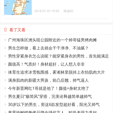
2018-01-05 19:39
阅读60
看了又看
广州海珠区洲头咀公园附近的一个帅哥猛男烤肉摊
男生怎样做，看上去就会干干净净、不油腻？
男性穿紧身衣怎么说呢？能穿紧身衣的男性，首先能满足
这4个条件
颜值高！气质好！身材超好，让人想入非非
体育生追求冰雪氛围感，雾凇林里脱掉上衣拍肌肉大片
满身肌肉的新疆大男孩，前凸后翘，帅气逼人
今年新晋网红1哥就是他了！颜值+身材太绝了
男生夏日“极简风”穿搭，完美诠释越简单越帅气
30岁以下的男生，剪这6款发型超好看，阳光又帅气
黄景瑜解锁奢侈品牌全球代言人，时尚表现力真好