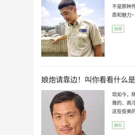
不是那种
质和魅力~
帅哥
娘炮请靠边！叫你看看什么
现如今，
雅的、高冷
这些俊美的
娱乐