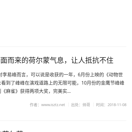
扑面而来的荷尔蒙气息，让人抵抗不住
，对李易峰而言，可以说是收获的一年，6月份上映的《动物世
众看到了峰峰在演戏道路上的无限可能，10月份的金鹰节峰峰
《麻雀》获得两项大奖，完美实...
作者：www.isztz.net
出处：帅哥
时间：2018-11-08