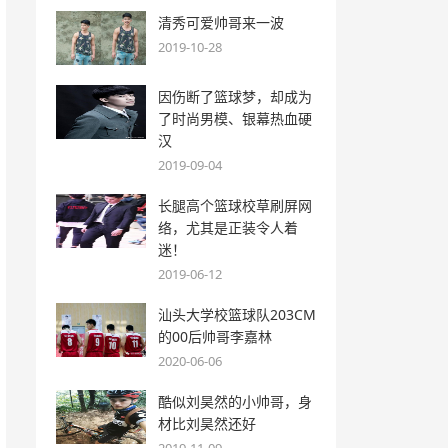
清秀可爱帅哥来一波
2019-10-28
因伤断了篮球梦，却成为
了时尚男模、银幕热血硬
汉
2019-09-04
长腿高个篮球校草刷屏网
络，尤其是正装令人着
迷！
2019-06-12
汕头大学校篮球队203CM
的00后帅哥李嘉林
2020-06-06
酷似刘昊然的小帅哥，身
材比刘昊然还好