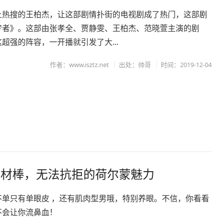
上热搜的王柏杰，让这部剧情扑街的电视剧成了热门，这部剧
梦者》。这部由张孝全、贾静雯、王柏杰、范晓萱主演的剧
超强的阵容，一开播就引发了大...
作者：www.isztz.net
出处：帅哥
时间：2019-12-04
身材棒，无法抗拒的荷尔蒙魅力
不单只有单眼皮 ，还有肌肉型男哦，特别养眼。不信，你看看
不会让你流鼻血！