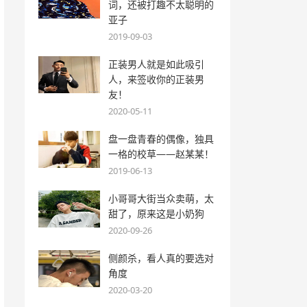
词，还被打趣不太聪明的
亚子
2019-09-03
正装男人就是如此吸引
人，来签收你的正装男
友！
2020-05-11
盘一盘青春的偶像，独具
一格的校草——赵某某！
2019-06-13
小哥哥大街当众卖萌，太
甜了，原来这是小奶狗
2020-09-26
侧颜杀，看人真的要选对
角度
2020-03-20