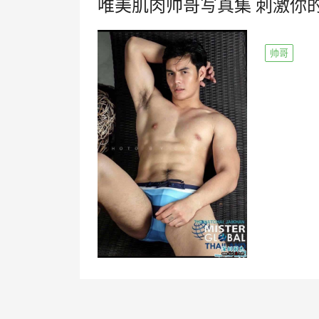
唯美肌肉帅哥写真集 刺激你
帅哥
文