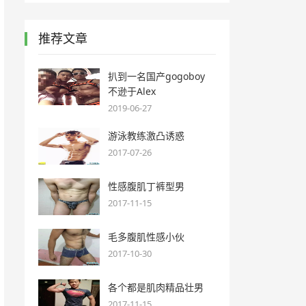
推荐文章
扒到一名国产gogoboy
不逊于Alex
2019-06-27
游泳教练激凸诱惑
2017-07-26
性感腹肌丁裤型男
2017-11-15
毛多腹肌性感小伙
2017-10-30
各个都是肌肉精品壮男
2017-11-15