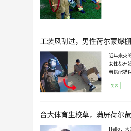
工装风刮过，男性荷尔蒙爆
近年来火
女性都开
者搭配错误
男装
台大体育生校草，满屏荷尔
Hello