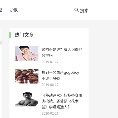
型
护肤
搜索
热门文章
这帅哥是谁？有人记得他
名字吗
2019-01-27
扒到一名国产gogoboy
不逊于Alex
2019-06-27
《移动迷宫》特技替身肌
肉抢镜，还曾是《花木
兰》李翔候选人？
2020-02-21