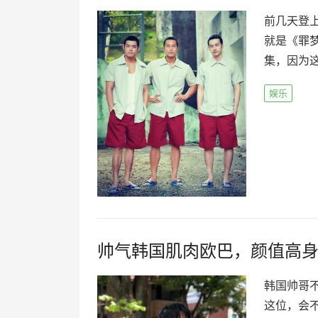
前几天登
就是《罪
集，因为这
娱乐
帅气韩国肌肉欧巴，颜值高
韩国帅哥
这位，会