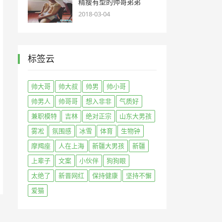
精瘦有型的帅哥弟弟
2018-03-04
标签云
帅大哥
帅大叔
帅男
帅小哥
帅男人
帅哥哥
想入非非
气质好
兼职模特
吉林
绝对正宗
山东大男孩
雾凇
氛围感
冰雪
体育
生物钟
摩羯座
人在上海
新疆大男孩
新疆
上辈子
文案
小伙伴
狗狗眼
太绝了
新晋网红
保持健康
坚持不懈
爱猫