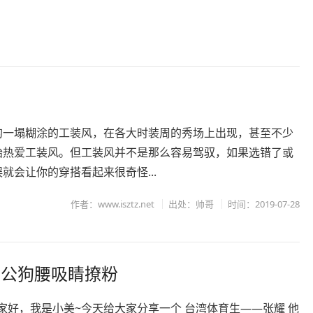
棚
的一塌糊涂的工装风，在各大时装周的秀场上出现，甚至不少
始热爱工装风。但工装风并不是那么容易驾驭，如果选错了或
就会让你的穿搭看起来很奇怪...
作者：www.isztz.net
出处：帅哥
时间：2019-07-28
蒙公狗腰吸睛撩粉
，大家好，我是小美~今天给大家分享一个 台湾体育生——张耀 他