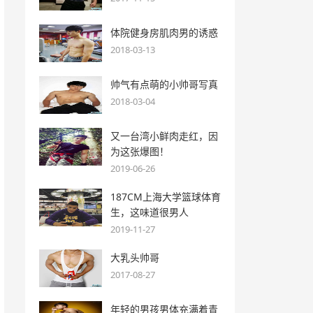
体院健身房肌肉男的诱惑
2018-03-13
帅气有点萌的小帅哥写真
2018-03-04
又一台湾小鲜肉走红，因
为这张爆图！
2019-06-26
187CM上海大学篮球体育
生，这味道很男人
2019-11-27
大乳头帅哥
2017-08-27
年轻的男孩男体充满着青