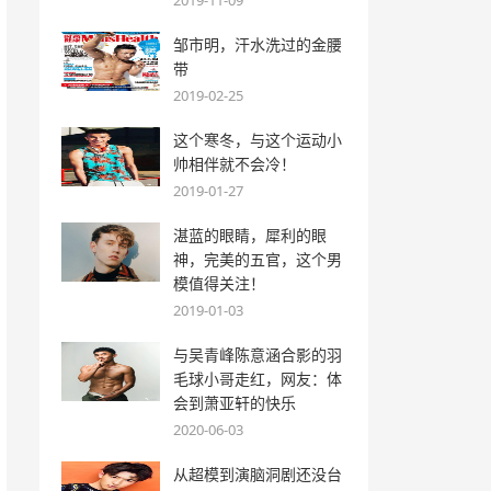
2019-11-09
邹市明，汗水洗过的金腰
带
2019-02-25
这个寒冬，与这个运动小
帅相伴就不会冷！
2019-01-27
湛蓝的眼睛，犀利的眼
神，完美的五官，这个男
模值得关注！
2019-01-03
与吴青峰陈意涵合影的羽
毛球小哥走红，网友：体
会到萧亚轩的快乐
2020-06-03
从超模到演脑洞剧还没台