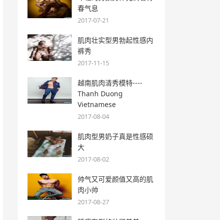
春气息
2017-07-21
肌肉壮实型男勃起性感内
裤秀
2017-11-15
越南肌肉清秀模特----
Thanh Duong
Vietnamese
2017-08-04
肌肉型男奶子真是性感硕
大
2017-08-02
帅气又可爱颜值又高的肌
肉小帅
2017-08-27