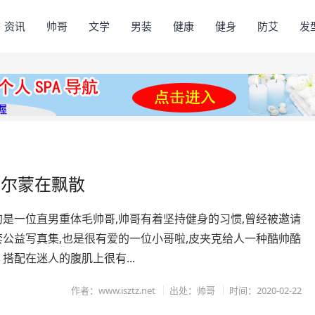
资讯
帅哥
文学
男装
健康
健身
防艾
发
荷尔蒙在飘散
的是一位直男重体毛帅哥,帅哥有着坚持健身的习惯,曾经被邀请
套公益写真集,也是很有爱的一位小哥啦,皮夹克给人一种酷帅酷
搭配在迷人的腹肌上很有...
作者：www.isztz.net
出处：帅哥
时间：2020-02-22