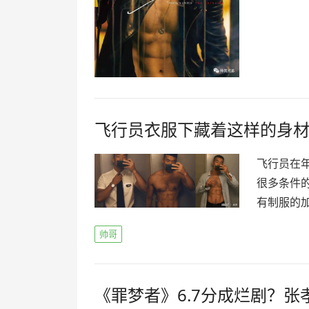
飞行员衣服下藏着这样的身
飞行员在
很多条件
有制服的加
帅哥
《罪梦者》6.7分成烂剧？