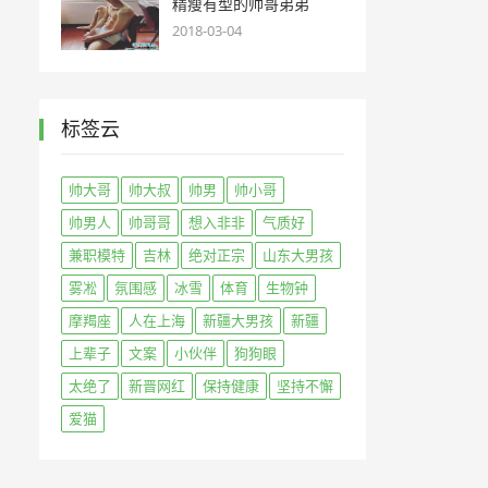
精瘦有型的帅哥弟弟
2018-03-04
标签云
帅大哥
帅大叔
帅男
帅小哥
帅男人
帅哥哥
想入非非
气质好
兼职模特
吉林
绝对正宗
山东大男孩
雾凇
氛围感
冰雪
体育
生物钟
摩羯座
人在上海
新疆大男孩
新疆
上辈子
文案
小伙伴
狗狗眼
太绝了
新晋网红
保持健康
坚持不懈
爱猫