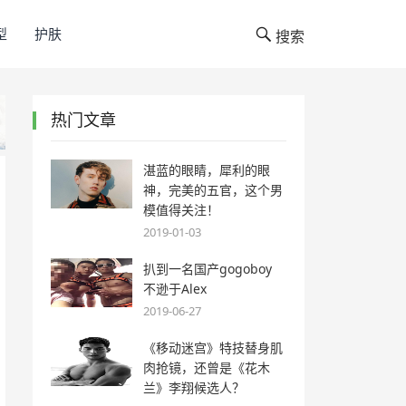
型
护肤
搜索
热门文章
湛蓝的眼睛，犀利的眼
神，完美的五官，这个男
模值得关注！
2019-01-03
扒到一名国产gogoboy
不逊于Alex
2019-06-27
《移动迷宫》特技替身肌
肉抢镜，还曾是《花木
兰》李翔候选人？