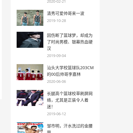
2020-02-21
清秀可爱帅哥来一波
2019-10-28
因伤断了篮球梦，却成为
了时尚男模、银幕热血硬
汉
2019-09-04
汕头大学校篮球队203CM
的00后帅哥李嘉林
2020-06-06
长腿高个篮球校草刷屏网
络，尤其是正装令人着
迷！
2019-06-12
邹市明，汗水洗过的金腰
带