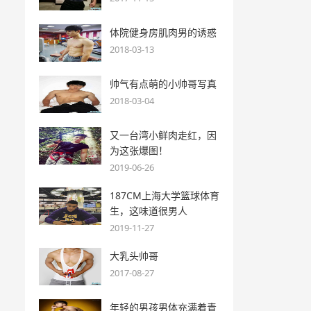
体院健身房肌肉男的诱惑
2018-03-13
帅气有点萌的小帅哥写真
2018-03-04
又一台湾小鲜肉走红，因
为这张爆图！
2019-06-26
187CM上海大学篮球体育
生，这味道很男人
2019-11-27
大乳头帅哥
2017-08-27
年轻的男孩男体充满着青