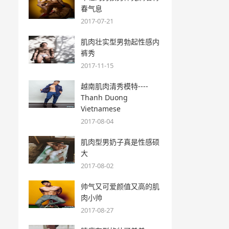
春气息
2017-07-21
肌肉壮实型男勃起性感内
裤秀
2017-11-15
越南肌肉清秀模特----
Thanh Duong
Vietnamese
2017-08-04
肌肉型男奶子真是性感硕
大
2017-08-02
帅气又可爱颜值又高的肌
肉小帅
2017-08-27