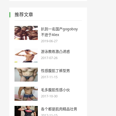
推荐文章
扒到一名国产gogoboy
不逊于Alex
2019-06-27
游泳教练激凸诱惑
2017-07-26
性感腹肌丁裤型男
2017-11-15
毛多腹肌性感小伙
2017-10-30
各个都是肌肉精品壮男
2017-11-15