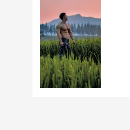
文
章
导