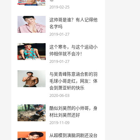
2019-02-25
这帅哥是谁？有人记得他
名字吗
2019-01-27
这个寒冬，与这个运动小
帅相伴就不会冷！
2019-01-27
与吴青峰陈意涵合影的羽
毛球小哥走红，网友：体
会到萧亚轩的快乐
2020-06-03
酷似刘昊然的小帅哥，身
材比刘昊然还好
2019-11-09
从超模到演脑洞剧还没台