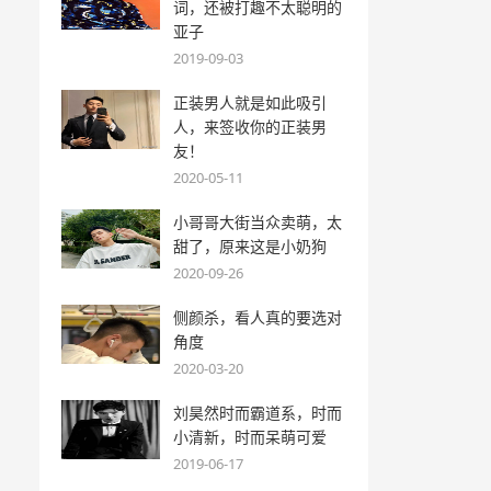
词，还被打趣不太聪明的
亚子
2019-09-03
正装男人就是如此吸引
人，来签收你的正装男
友！
2020-05-11
小哥哥大街当众卖萌，太
甜了，原来这是小奶狗
2020-09-26
侧颜杀，看人真的要选对
角度
2020-03-20
刘昊然时而霸道系，时而
小清新，时而呆萌可爱
2019-06-17