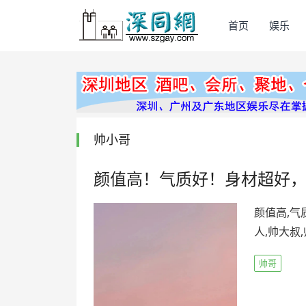
首页
娱乐
帅小哥
颜值高！气质好！身材超好
颜值高,气
人,帅大叔
帅哥