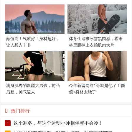
颜值高！气质好！身材超好，
体育生追求冰雪氛围感，雾凇
让人想入非非
林里脱掉上衣拍肌肉大片
满身肌肉的新疆大男孩，前凸
今年新晋网红1哥就是他了！颜
后翘，帅气逼人
值+身材太绝了
热门排行
这个寒冬，与这个运动小帅相伴就不会冷！
1