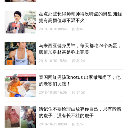
盘点那些长得帅却帅得没特点的男星 难怪
拥有高颜值却不温不火
2018-10-30 08:46
阅读96
马来西亚健身男神，每天都吃24个鸡蛋，
颜值加身材甚是称上完美
2018-10-30 15:54
阅读124
泰国网红男孩Iknotus 出家做和尚了，他
的老婆们哭瞎！
2018-10-30 16:06
阅读153
请记住不要给理由放弃你自己，只有懒惰
的瘦子，没有长不壮的瘦子
2018-10-31 09:09
阅读75