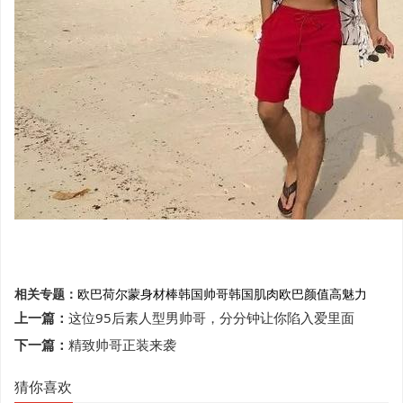
相关专题：
欧巴
荷尔蒙
身材棒
韩国帅哥
韩国肌肉欧巴
颜值高
魅力
上一篇：
这位95后素人型男帅哥，分分钟让你陷入爱里面
下一篇：
精致帅哥正装来袭
猜你喜欢