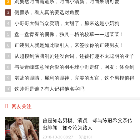
刘昊然时而霸道系，时而小清新，时而呆萌可爱
2
侧颜杀，看人真的要选对角度
3
小哥哥大街当众卖萌，太甜了，原来这是小奶狗
4
盘一盘青春的偶像，独具一格的校草——赵某某！
5
正装男人就是如此吸引人，来签收你的正装男友！
6
从超模到演脑洞剧还没台词，还被打趣不太聪明的亚子
7
与吴青峰陈意涵合影的羽毛球小哥走红，网友：体会到
8
萧亚轩的快乐
湛蓝的眼睛，犀利的眼神，完美的五官，这个男模值得
9
关注！
这帅哥是谁？有人记得他名字吗
10
网友关注
曾是知名男模、演员，却与陈冠希父亲传
出绯闻，如今沦为路人
2018-10-30 08:27
阅读101