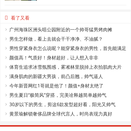
看了又看
广州海珠区洲头咀公园附近的一个帅哥猛男烤肉摊
男生怎样做，看上去就会干干净净、不油腻？
男性穿紧身衣怎么说呢？能穿紧身衣的男性，首先能满足
这4个条件
颜值高！气质好！身材超好，让人想入非非
体育生追求冰雪氛围感，雾凇林里脱掉上衣拍肌肉大片
满身肌肉的新疆大男孩，前凸后翘，帅气逼人
今年新晋网红1哥就是他了！颜值+身材太绝了
男生夏日“极简风”穿搭，完美诠释越简单越帅气
30岁以下的男生，剪这6款发型超好看，阳光又帅气
黄景瑜解锁奢侈品牌全球代言人，时尚表现力真好