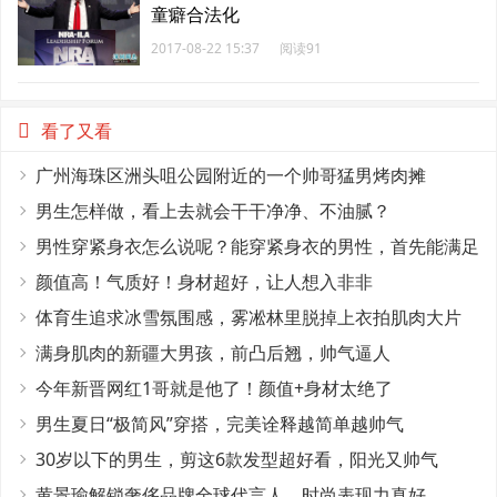
童癖合法化
2017-08-22 15:37
阅读91
看了又看
广州海珠区洲头咀公园附近的一个帅哥猛男烤肉摊
男生怎样做，看上去就会干干净净、不油腻？
男性穿紧身衣怎么说呢？能穿紧身衣的男性，首先能满足
这4个条件
颜值高！气质好！身材超好，让人想入非非
体育生追求冰雪氛围感，雾凇林里脱掉上衣拍肌肉大片
满身肌肉的新疆大男孩，前凸后翘，帅气逼人
今年新晋网红1哥就是他了！颜值+身材太绝了
男生夏日“极简风”穿搭，完美诠释越简单越帅气
30岁以下的男生，剪这6款发型超好看，阳光又帅气
黄景瑜解锁奢侈品牌全球代言人，时尚表现力真好