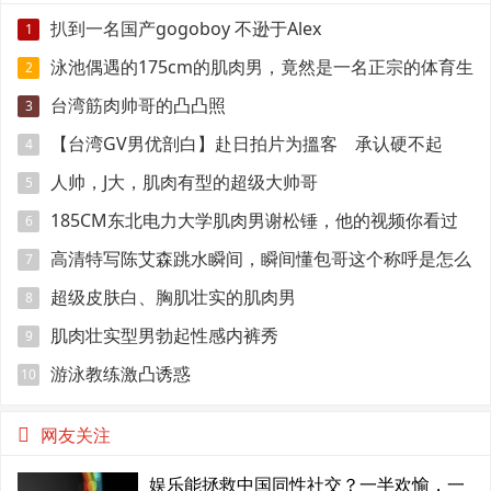
扒到一名国产gogoboy 不逊于Alex
1
泳池偶遇的175cm的肌肉男，竟然是一名正宗的体育生
2
台湾筋肉帅哥的凸凸照
3
【台湾GV男优剖白】赴日拍片为搵客 承认硬不起
4
来：但我还有性欲
人帅，J大，肌肉有型的超级大帅哥
5
185CM东北电力大学肌肉男谢松锤，他的视频你看过
6
吗
高清特写陈艾森跳水瞬间，瞬间懂包哥这个称呼是怎么
7
来的
超级皮肤白、胸肌壮实的肌肉男
8
肌肉壮实型男勃起性感内裤秀
9
游泳教练激凸诱惑
10
网友关注
娱乐能拯救中国同性社交？一半欢愉，一