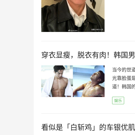
穿衣显瘦，脱衣有肉！韩国
当今的世
光靠脸蛋
道！韩国的
娱乐
看似是「白斩鸡」的车银优