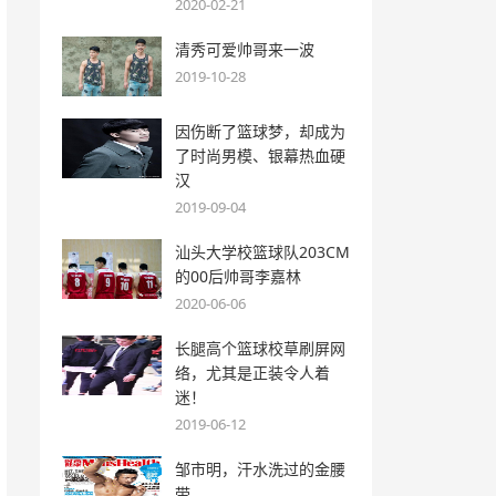
2020-02-21
清秀可爱帅哥来一波
2019-10-28
因伤断了篮球梦，却成为
了时尚男模、银幕热血硬
汉
2019-09-04
汕头大学校篮球队203CM
的00后帅哥李嘉林
2020-06-06
长腿高个篮球校草刷屏网
络，尤其是正装令人着
迷！
2019-06-12
邹市明，汗水洗过的金腰
带