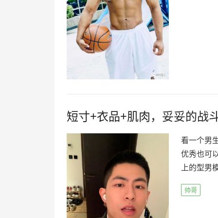
短寸+衣品+肌肉，妥妥的战
看一个男
优秀也可以
上的型男模范
帅哥