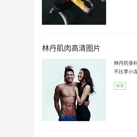
林丹肌肉高清图片
林丹的身
不比李小
帅哥