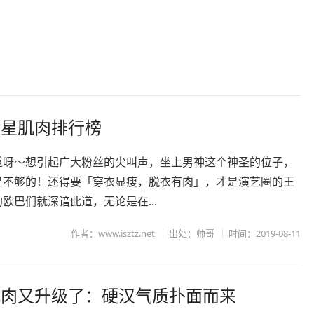
男星肌肉排行榜
道呀～想引起广大粉丝的尖叫声，坐上男神这个神圣的位子，
是不够的！还得要「穿衣显瘦，脱衣有肉」，才是演艺圈的王
欧巴们就深谙此道，无论是在...
作者：www.isztz.net
出处：帅哥
时间：2019-08-11
肌肉又升级了：硬汉气质扑面而来