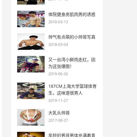
体院健身房肌肉男的诱惑
2018-03-13
帅气有点萌的小帅哥写真
2018-03-04
又一台湾小鲜肉走红，因
为这张爆图！
2019-06-26
187CM上海大学篮球体育
生，这味道很男人
2019-11-27
大乳头帅哥
2017-08-27
年轻的男孩男体充满着青