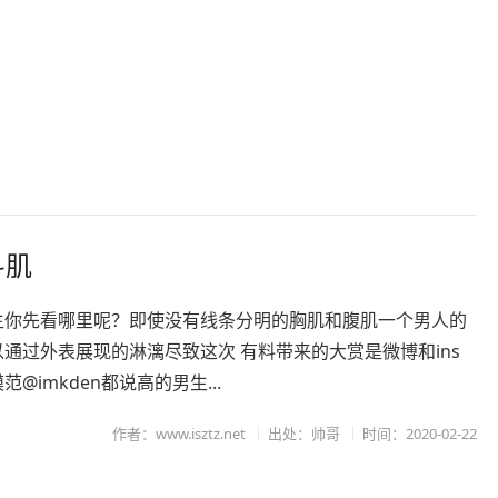
斗肌
生你先看哪里呢？即使没有线条分明的胸肌和腹肌一个男人的
通过外表展现的淋漓尽致这次 有料带来的大赏是微博和ins
@imkden都说高的男生...
作者：www.isztz.net
出处：帅哥
时间：2020-02-22