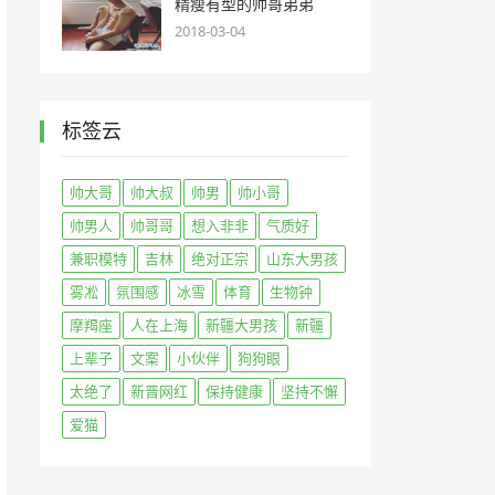
精瘦有型的帅哥弟弟
2018-03-04
标签云
帅大哥
帅大叔
帅男
帅小哥
帅男人
帅哥哥
想入非非
气质好
兼职模特
吉林
绝对正宗
山东大男孩
雾凇
氛围感
冰雪
体育
生物钟
摩羯座
人在上海
新疆大男孩
新疆
上辈子
文案
小伙伴
狗狗眼
太绝了
新晋网红
保持健康
坚持不懈
爱猫