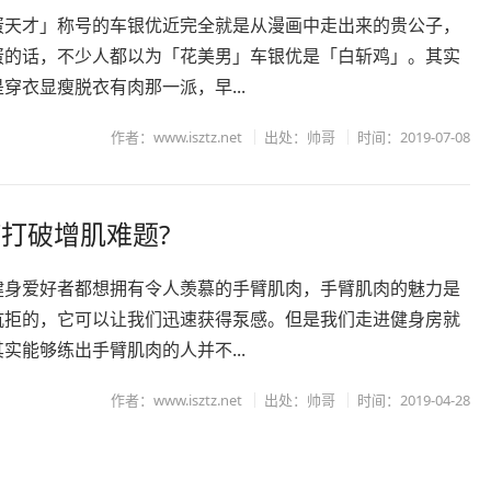
蛋天才」称号的车银优近完全就是从漫画中走出来的贵公子，
蛋的话，不少人都以为「花美男」车银优是「白斩鸡」。其实
穿衣显瘦脱衣有肉那一派，早...
作者：www.isztz.net
出处：帅哥
时间：2019-07-08
打破增肌难题?
健身爱好者都想拥有令人羡慕的手臂肌肉，手臂肌肉的魅力是
抗拒的，它可以让我们迅速获得泵感。但是我们走进健身房就
实能够练出手臂肌肉的人并不...
作者：www.isztz.net
出处：帅哥
时间：2019-04-28