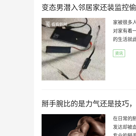
变态男潜入邻居家还装监控
家被很多
对家有着
的生活就此
资讯
掰手腕比的是力气还是技巧
在日常的
发达却被
专业的掰手