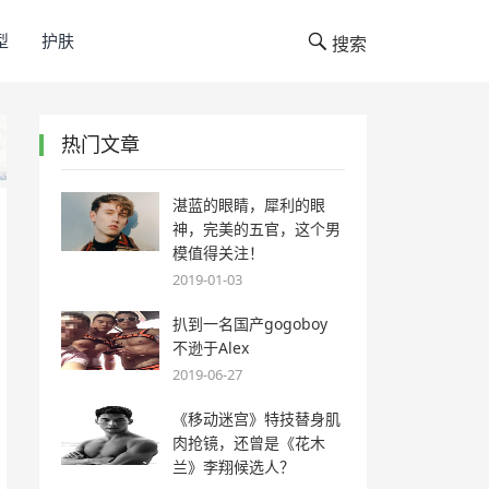
型
护肤
搜索
热门文章
湛蓝的眼睛，犀利的眼
神，完美的五官，这个男
模值得关注！
2019-01-03
扒到一名国产gogoboy
不逊于Alex
2019-06-27
《移动迷宫》特技替身肌
肉抢镜，还曾是《花木
兰》李翔候选人？