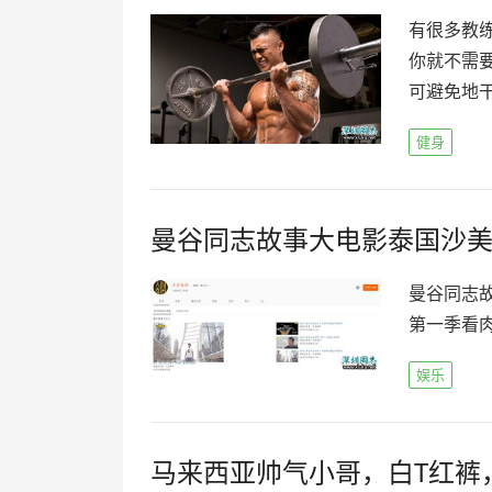
有很多教
你就不需
可避免地干
健身
曼谷同志故事大电影泰国沙
曼谷同志故
第一季看
娱乐
马来西亚帅气小哥，白T红裤