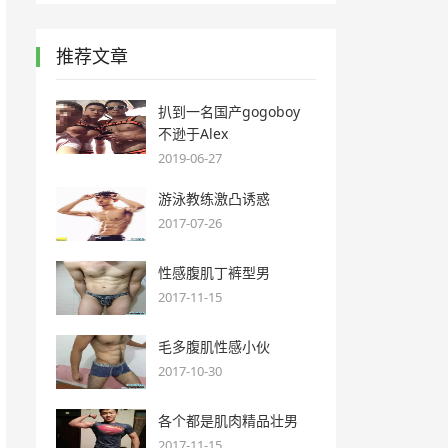
推荐文章
扒到一名国产gogoboy
不逊于Alex
2019-06-27
游泳教练激凸诱惑
2017-07-26
性感腹肌丁裤型男
2017-11-15
毛多腹肌性感小伙
2017-10-30
各个都是肌肉精品壮男
2017-11-15