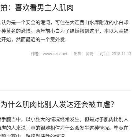
偷拍：喜欢看男主人肌肉
人认为是一个安全的港湾，可住在大连西山水库附近的小白却
一种莫名的恐惧。两年前小白为了结婚搬到这里，本以为幸福
开始，然而最近的一个意外发...
作者：www.isztz.net
出处：帅哥
时间：2018-11-13
，为什么肌肉比别人发达还会被血虐？
掰手腕当中，以小胜大的情况经常发生。但是对于肌肉比别人
血虐的人来说，真的很难相信为什么会发生这种情况。毕竟在
腕比赛中，跨级别获胜的情况...