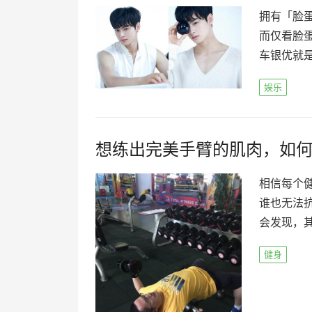
拥有「脸
而仅看脸
车银优就是
娱乐
想练出完美手臂的肌肉，如何
相信每个
谁也无法
会发现，其
健身