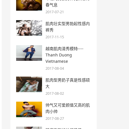
春气息
2017-07-21
肌肉壮实型男勃起性感内
裤秀
2017-11-15
越南肌肉清秀模特----
Thanh Duong
Vietnamese
2017-08-04
肌肉型男奶子真是性感硕
大
2017-08-02
帅气又可爱颜值又高的肌
肉小帅
2017-08-27