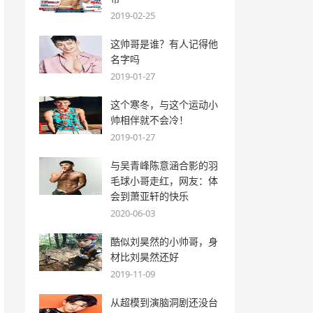
2019-02-25
这帅哥是谁？有人记得他
名字吗
2019-01-27
这个寒冬，与这个运动小
帅相伴就不会冷！
2019-01-27
与吴青峰陈意涵合影的羽
毛球小哥走红，网友：体
会到萧亚轩的快乐
2020-06-03
酷似刘昊然的小帅哥，身
材比刘昊然还好
2019-11-09
从超模到演脑洞剧还没台