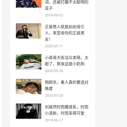
词，还被打趣不太聪明的
亚子
2019-09-03
正装男人就是如此吸引
人，来签收你的正装男
友！
2020-05-11
小哥哥大街当众卖萌，太
甜了，原来这是小奶狗
2020-09-26
侧颜杀，看人真的要选对
角度
2020-03-20
刘昊然时而霸道系，时而
小清新，时而呆萌可爱
2019-06-17