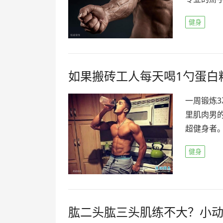
健身
如果搬砖工人每天喝1勺蛋白
一周锻炼3
里肌肉男
超健身者。
健身
肱二头肱三头肌练不大？小