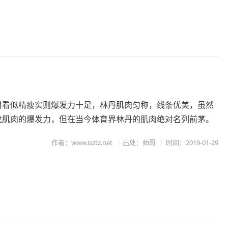
材看似精瘦实则爆发力十足，林丹肌肉匀称，线条优美，虽然
龙肌肉的爆发力，但在当今体育界林丹的肌肉绝对名列前茅。
作者：www.isztz.net
出处：帅哥
时间：2019-01-29