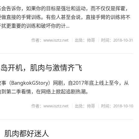
练会告诉你，如果你的目标是强壮和运动，而不仅仅是挥霍，
要做直接的手臂训练。有些人甚至会说，直接手臂的训练将不
扰更重要的训练和破坏你的计...
作者：www.isztz.net
出处：帅哥
时间：2018-10-31
美岛开机，肌肉与激情齐飞
事（BangkokGStory）网剧，自2017年底上线上至今，从
肉到第二季看情，在网络上掀起追剧热潮。
作者：www.isztz.net
出处：帅哥
时间：2018-10-10
，肌肉都好迷人