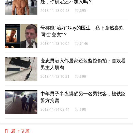
处，你确定还不加入吗？
2018-11-13 09:48
阅读95
号称能“治好”Gay的医生，私下竟然喜欢
同性“交友”？
2018-11-13 10:04
阅读146
变态男潜入邻居家还装监控偷拍：喜欢看
男主人肌肉
2018-11-13 10:21
阅读99
中年男子半夜摸醒另一名男旅客，被铁路
警方拘留
2018-11-14 08:44
阅读90
看了又看