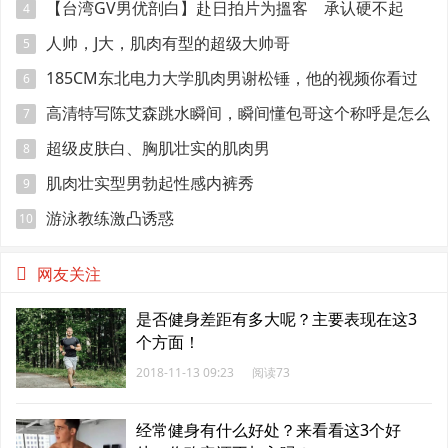
【台湾GV男优剖白】赴日拍片为搵客 承认硬不起
4
来：但我还有性欲
人帅，J大，肌肉有型的超级大帅哥
5
185CM东北电力大学肌肉男谢松锤，他的视频你看过
6
吗
高清特写陈艾森跳水瞬间，瞬间懂包哥这个称呼是怎么
7
来的
超级皮肤白、胸肌壮实的肌肉男
8
肌肉壮实型男勃起性感内裤秀
9
游泳教练激凸诱惑
10
网友关注
是否健身差距有多大呢？主要表现在这3
个方面！
2018-11-13 09:23
阅读73
经常健身有什么好处？来看看这3个好