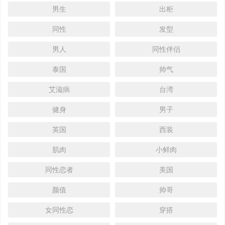
男生
出柜
同性
发型
男人
同性伴侣
泰国
帅气
艾滋病
台湾
健身
男子
英国
西装
肌肉
小鲜肉
同性恋者
美国
颜值
帅哥
女同性恋
穿搭