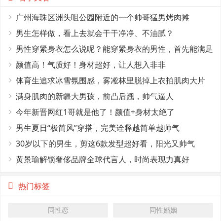
广州海珠区洲头咀公园附近的一个帅哥猛男烤肉摊
男生怎样做，看上去就会干干净净、不油腻？
男性穿紧身衣怎么说呢？能穿紧身衣的男性，首先能满足
这4个条件
颜值高！气质好！身材超好，让人想入非非
体育生追求冰雪氛围感，雾凇林里脱掉上衣拍肌肉大片
满身肌肉的新疆大男孩，前凸后翘，帅气逼人
今年新晋网红1哥就是他了！颜值+身材太绝了
男生夏日“极简风”穿搭，完美诠释越简单越帅气
30岁以下的男生，剪这6款发型超好看，阳光又帅气
黄景瑜解锁奢侈品牌全球代言人，时尚表现力真好
热门标签
同性恋
同性婚姻