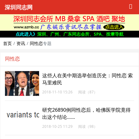
深圳同志网
点此进入》
深圳、广州、广东同志会所、SPA、按摩导航
首页
资讯
同性恋
专题
同性恋
这些人在美中期选举创造历史：同性恋 索
马里难民
2018-11-10 15:26
阅读（87）
研究26890例同性恋后，哈佛医学院竟得
出这个结论……
2018-10-25 11:29
阅读（98）