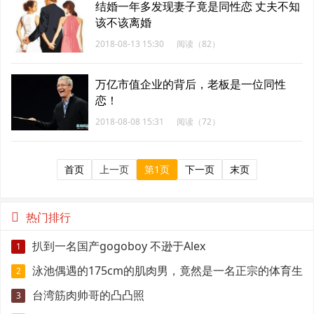
结婚一年多发现妻子竟是同性恋 丈夫不知
该不该离婚
2018-08-13 15:30
阅读（82）
万亿市值企业的背后，老板是一位同性
恋！
2018-08-08 15:31
阅读（72）
首页
上一页
第1页
下一页
末页
热门排行
扒到一名国产gogoboy 不逊于Alex
1
泳池偶遇的175cm的肌肉男，竟然是一名正宗的体育生
2
台湾筋肉帅哥的凸凸照
3