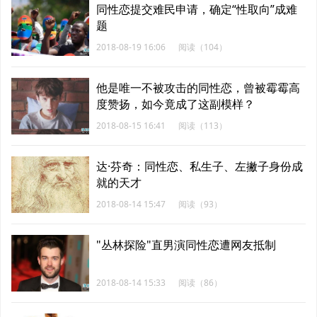
同性恋提交难民申请，确定“性取向”成难
题
2018-08-19 16:06
阅读（104）
他是唯一不被攻击的同性恋，曾被霉霉高
度赞扬，如今竟成了这副模样？
2018-08-15 16:41
阅读（113）
达·芬奇：同性恋、私生子、左撇子身份成
就的天才
2018-08-14 15:47
阅读（93）
"丛林探险"直男演同性恋遭网友抵制
2018-08-14 15:33
阅读（86）