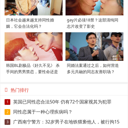
日本社会越来越支持同性婚
gay片必须18禁？这部清纯同
姻，它会合法化吗？
志片改变了影史
韩国BL剧极品《好久不见》 杀
同婚法案通过之后，如何营造
手间的男男禁恋，要性命还是
多元共融的同志友善职场？
爱情？
热门排行
英国已同性恋合法50年 仍有72个国家视其为犯罪
1
同性恋属于一种心理疾病吗？
2
广西南宁警方：32岁男子在地铁猥亵他人，被行拘15
3