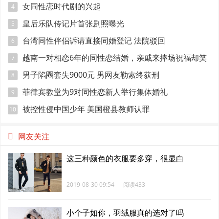
日
女同性恋时代剧的兴起
4
皇后乐队传记片首张剧照曝光
5
台湾同性伴侣诉请直接同婚登记 法院驳回
6
越南一对相恋6年的同性恋结婚，亲戚来捧场祝福却笑
7
得有点尴尬
男子陷圈套失9000元 男网友勒索终获刑
8
菲律宾教堂为9对同性恋新人举行集体婚礼
9
被控性侵中国少年 美国橙县教师认罪
10
网友关注
这三种颜色的衣服要多穿，很显白
2019-08-30 09:54
阅读433
小个子如你，羽绒服真的选对了吗