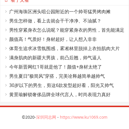
看了又看
广州海珠区洲头咀公园附近的一个帅哥猛男烤肉摊
男生怎样做，看上去就会干干净净、不油腻？
男性穿紧身衣怎么说呢？能穿紧身衣的男性，首先能满足
这4个条件
颜值高！气质好！身材超好，让人想入非非
体育生追求冰雪氛围感，雾凇林里脱掉上衣拍肌肉大片
满身肌肉的新疆大男孩，前凸后翘，帅气逼人
今年新晋网红1哥就是他了！颜值+身材太绝了
男生夏日“极简风”穿搭，完美诠释越简单越帅气
30岁以下的男生，剪这6款发型超好看，阳光又帅气
黄景瑜解锁奢侈品牌全球代言人，时尚表现力真好
©2020-
深圳同志网
-
https://www.ku1069.com