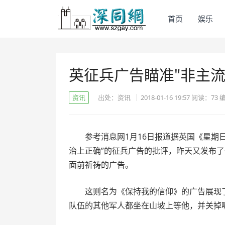
首页
娱乐
英征兵广告瞄准"非主流
资讯
出处：资讯
2018-01-16 19:57
阅读：
73
参考消息网1月16日报道据英国《星期
治上正确”的征兵广告的批评，昨天又发布
面前祈祷的广告。
这则名为《保持我的信仰》的广告展现
队伍的其他军人都坐在山坡上等他，并关掉