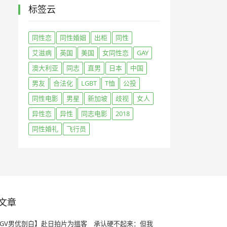
标签云
同性恋
同性婚姻
出柜
同性
艾滋病
英国
美国
女同性恋
GAY
澳大利亚
同志
直男
日本
中国
男友
合法化
LGBT
T恤
公投
同性电影
男星
新加坡
歧视
女人
异性恋
异性
同志电影
2018
同性婚礼
飞行员
文章
GV男优剖白】赴日拍片为搵客 承认硬不起来：但我