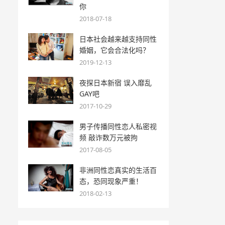
你
2018-07-18
日本社会越来越支持同性
婚姻，它会合法化吗？
2019-12-13
夜探日本新宿 误入靡乱
GAY吧
2017-10-29
男子传播同性恋人私密视
频 敲诈数万元被拘
2017-08-05
非洲同性恋真实的生活百
态，恐同现象严重！
2018-02-13