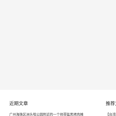
近期文章
推荐
广州海珠区洲头咀公园附近的一个帅哥猛男烤肉摊
【台湾