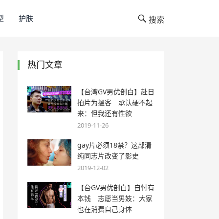
型
护肤
搜索
热门文章
【台湾GV男优剖白】赴日
拍片为搵客 承认硬不起
来：但我还有性欲
2019-11-26
gay片必须18禁？这部清
纯同志片改变了影史
2019-12-02
【台GV男优剖白】自忖有
本钱 志愿当男妓：大家
也在消费自己身体