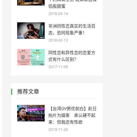
侣般甜蜜
2018-03-14
非洲同性恋真实的生活百
态，恐同现象严重！
2018-02-13
同性恋和异性恋的恋爱方
式有什么区别？
2017-11-09
推荐文章
【台湾GV男优剖白】赴日
拍片为搵客 承认硬不起
来：但我还有性欲
2019-11-26