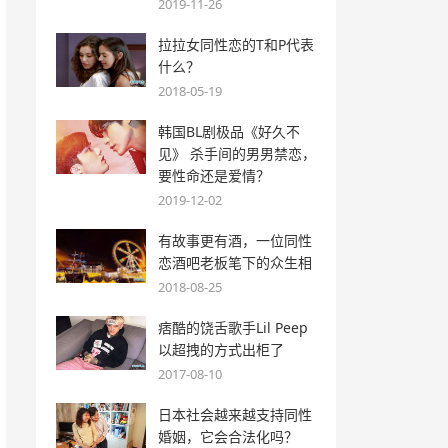
2019-11-26
拉拉女同性恋的T和P代表
什么？
2018-05-19
韩国BL剧极品《好久不
见》 杀手间的男男禁恋，
要性命还是爱情？
2019-12-02
有故事更有酒，一位同性
恋酒吧老板笔下的众生相
2018-08-25
痞酷的饶舌歌手Lil Peep
以超拽的方式出柜了
2017-08-10
日本社会越来越支持同性
婚姻，它会合法化吗？