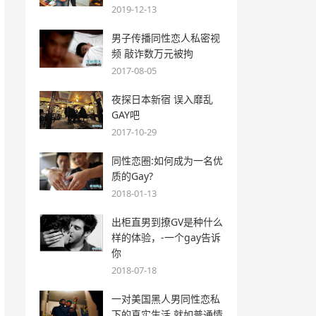
2019-12-13
男子传播同性恋人私密视
频 敲诈数万元被拘
2017-08-05
夜探日本新宿 误入靡乱
GAY吧
2017-10-29
同性恋圈:如何成为一名优
质的Gay?
2018-01-13
出柜直男到撩GV是种什么
样的体验，-一个gay告诉
你
2018-07-18
一对美国黑人男同性恋私
下的真实生活 就如普通情