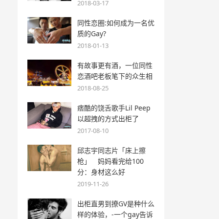
2018-03-17
同性恋圈:如何成为一名优
质的Gay?
2018-01-13
有故事更有酒，一位同性
恋酒吧老板笔下的众生相
2018-08-25
痞酷的饶舌歌手Lil Peep
以超拽的方式出柜了
2017-08-10
邱志宇同志片「床上擦
枪」 妈妈看完给100
分：身材这么好
2019-11-26
出柜直男到撩GV是种什么
样的体验，-一个gay告诉