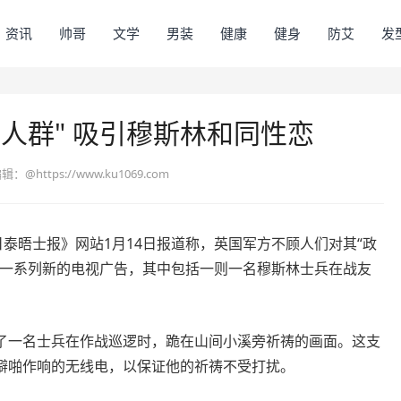
资讯
帅哥
文学
男装
健康
健身
防艾
发
人群" 吸引穆斯林和同性恋
编辑：
@https://www.ku1069.com
日泰晤士报》网站1月14日报道称，英国军方不顾人们对其“政
了一系列新的电视广告，其中包括一则一名穆斯林士兵在战友
了一名士兵在作战巡逻时，跪在山间小溪旁祈祷的画面。这支
噼啪作响的无线电，以保证他的祈祷不受打扰。