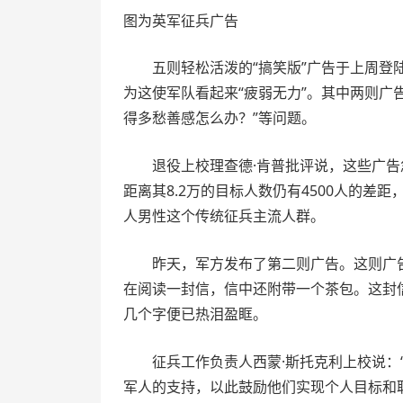
图为英军征兵广告
五则轻松活泼的“搞笑版”广告于上周登陆
为这使军队看起来“疲弱无力”。其中两则广
得多愁善感怎么办？”等问题。
退役上校理查德·肯普批评说，这些广告
距离其8.2万的目标人数仍有4500人的差
人男性这个传统征兵主流人群。
昨天，军方发布了第二则广告。这则广
在阅读一封信，信中还附带一个茶包。这封信
几个字便已热泪盈眶。
征兵工作负责人西蒙·斯托克利上校说
军人的支持，以此鼓励他们实现个人目标和