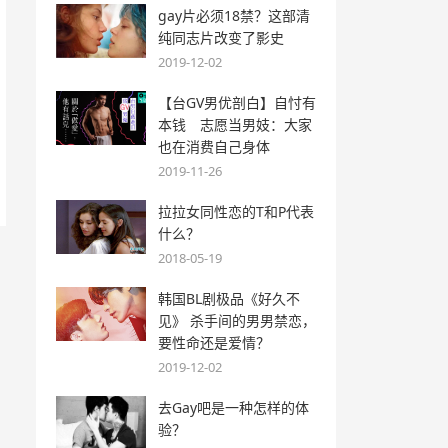
gay片必须18禁？这部清
纯同志片改变了影史
2019-12-02
【台GV男优剖白】自忖有
本钱 志愿当男妓：大家
也在消费自己身体
2019-11-26
拉拉女同性恋的T和P代表
什么？
2018-05-19
韩国BL剧极品《好久不
见》 杀手间的男男禁恋，
要性命还是爱情？
2019-12-02
去Gay吧是一种怎样的体
验？