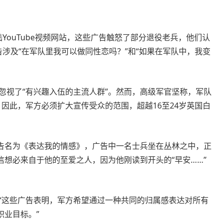
YouTube视频网站，这些广告触怒了部分退役老兵，他们认
告涉及“在军队里我可以做同性恋吗？”和“如果在军队中，我变
忽视了“有兴趣入伍的主流人群”。然而，高级军官坚称，军队
距，因此，军方必须扩大宣传受众的范围，超越16至24岁英国白
告名为《表达我的情感》，广告中一名士兵坐在丛林之中，正
想必来自于他的至爱之人，因为他刚读到开头的“早安……”
：“这些广告表明，军方希望通过一种共同的归属感表达对所有
职业目标。”