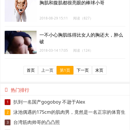
胸肌和腹肌都很亮眼的棒球小哥
2018-08-29 15:11
阅读（827）
一不小心胸肌练得比女人的胸还大，肿么
破
2018-03-14 17:05
阅读（124）
首页
上一页
第1页
下一页
末页
热门排行
扒到一名国产gogoboy 不逊于Alex
1
泳池偶遇的175cm的肌肉男，竟然是一名正宗的体育生
2
台湾筋肉帅哥的凸凸照
3