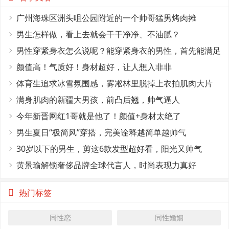
广州海珠区洲头咀公园附近的一个帅哥猛男烤肉摊
男生怎样做，看上去就会干干净净、不油腻？
男性穿紧身衣怎么说呢？能穿紧身衣的男性，首先能满足
这4个条件
颜值高！气质好！身材超好，让人想入非非
体育生追求冰雪氛围感，雾凇林里脱掉上衣拍肌肉大片
满身肌肉的新疆大男孩，前凸后翘，帅气逼人
今年新晋网红1哥就是他了！颜值+身材太绝了
男生夏日“极简风”穿搭，完美诠释越简单越帅气
30岁以下的男生，剪这6款发型超好看，阳光又帅气
黄景瑜解锁奢侈品牌全球代言人，时尚表现力真好
热门标签
同性恋
同性婚姻