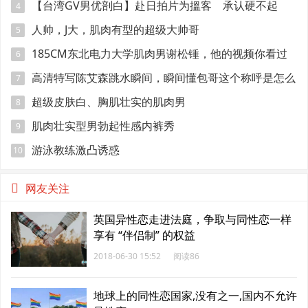
【台湾GV男优剖白】赴日拍片为搵客 承认硬不起
4
来：但我还有性欲
人帅，J大，肌肉有型的超级大帅哥
5
185CM东北电力大学肌肉男谢松锤，他的视频你看过
6
吗
高清特写陈艾森跳水瞬间，瞬间懂包哥这个称呼是怎么
7
来的
超级皮肤白、胸肌壮实的肌肉男
8
肌肉壮实型男勃起性感内裤秀
9
游泳教练激凸诱惑
10
网友关注
英国异性恋走进法庭，争取与同性恋一样
享有 “伴侣制” 的权益
2018-06-30 15:52
阅读86
地球上的同性恋国家,没有之一,国内不允许