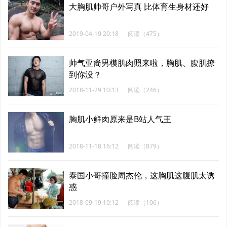
大胸肌帅哥户外写真 比体育生身材还好
2019-04-19 20:18
阅读（475）
帅气亚裔男模肌肉照来啦，胸肌、腹肌撩
到你没？
2018-11-29 10:13
阅读（246）
胸肌小鲜肉原来是B站人气王
2018-11-18 16:12
阅读（879）
泰国小哥撞脸周杰伦，这胸肌这腹肌太诱
惑
2018-09-19 10:12
阅读（106）