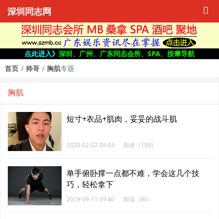
深圳同志网
点此进入》
深圳、广州、广东同志会所、SPA、按摩导航
首页
帅哥
胸肌
专题
胸肌
短寸+衣品+肌肉，妥妥的战斗肌
2020-02-22 08:43
阅读（190）
单手俯卧撑一点都不难，学会这几个技
巧，轻松拿下
2019-09-11 09:40
阅读（86）