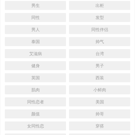
男生
出柜
同性
发型
男人
同性伴侣
泰国
帅气
艾滋病
台湾
健身
男子
英国
西装
肌肉
小鲜肉
同性恋者
美国
颜值
帅哥
女同性恋
穿搭