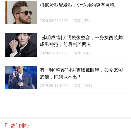
根据脸型配发型，让你帅的更有灵魂
2020-05-05 09:00
阅读（57）
“苏明成”割了眼袋像整容，一身灰西装帅
成男神范，前后判若两人
2020-03-01 09:28
阅读（64）
有一种“整容”叫谢霆锋戴眼镜，如今39岁
的他，帅到认不出！
2019-09-18 10:04
阅读（163）
热门排行