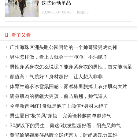
这些运动单品
2020-03-31 08:46
阅读85
看了又看
广州海珠区洲头咀公园附近的一个帅哥猛男烤肉摊
男生怎样做，看上去就会干干净净、不油腻？
男性穿紧身衣怎么说呢？能穿紧身衣的男性，首先能满足
这4个条件
颜值高！气质好！身材超好，让人想入非非
体育生追求冰雪氛围感，雾凇林里脱掉上衣拍肌肉大片
满身肌肉的新疆大男孩，前凸后翘，帅气逼人
今年新晋网红1哥就是他了！颜值+身材太绝了
男生夏日“极简风”穿搭，完美诠释越简单越帅气
30岁以下的男生，剪这6款发型超好看，阳光又帅气
黄景瑜解锁奢侈品牌全球代言人，时尚表现力真好