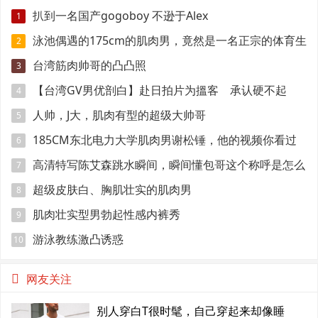
扒到一名国产gogoboy 不逊于Alex
1
泳池偶遇的175cm的肌肉男，竟然是一名正宗的体育生
2
台湾筋肉帅哥的凸凸照
3
【台湾GV男优剖白】赴日拍片为搵客 承认硬不起
4
来：但我还有性欲
人帅，J大，肌肉有型的超级大帅哥
5
185CM东北电力大学肌肉男谢松锤，他的视频你看过
6
吗
高清特写陈艾森跳水瞬间，瞬间懂包哥这个称呼是怎么
7
来的
超级皮肤白、胸肌壮实的肌肉男
8
肌肉壮实型男勃起性感内裤秀
9
游泳教练激凸诱惑
10
网友关注
别人穿白T很时髦，自己穿起来却像睡