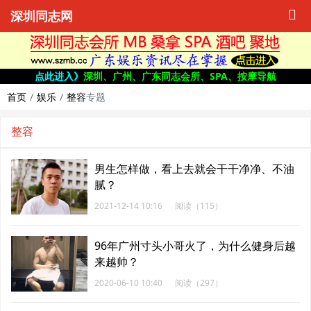
深圳同志网
点此进入》
深圳、广州、广东同志会所、SPA、按摩导航
首页
娱乐
整容
专题
整容
男生怎样做，看上去就会干干净净、不油
腻？
2021-12-14 10:16
阅读（115）
96年广州寸头小哥火了，为什么健身后越
来越帅？
2020-06-10 10:40
阅读（297）