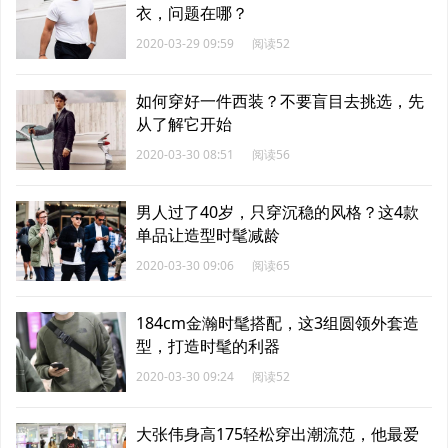
衣，问题在哪？
2020-03-29 09:59
阅读52
如何穿好一件西装？不要盲目去挑选，先
从了解它开始
2020-03-30 08:51
阅读56
男人过了40岁，只穿沉稳的风格？这4款
单品让造型时髦减龄
2020-03-30 09:06
阅读65
184cm金瀚时髦搭配，这3组圆领外套造
型，打造时髦的利器
2020-03-30 09:24
阅读52
大张伟身高175轻松穿出潮流范，他最爱